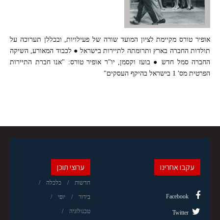
אופיר טורס מקיימת לציון המועד שורה של פעילויות, ובכללן תערוכה על
תולדות החברה בארץ ותרומתה לתיירות בישראל ● לכבוד המאורע, השיקה
החברה סמל חדש ● בועז וקסמן, יו"ר אופיר טורס: "אנו חברת התיירות
הפרטית מס' 1 בישראל בהיקף העסקים"
עקבו אחרינו
ערוצי תוכן
חדשות
כלכלה
Facebook
בידור
יופי
טכנולוגיה
Twitter