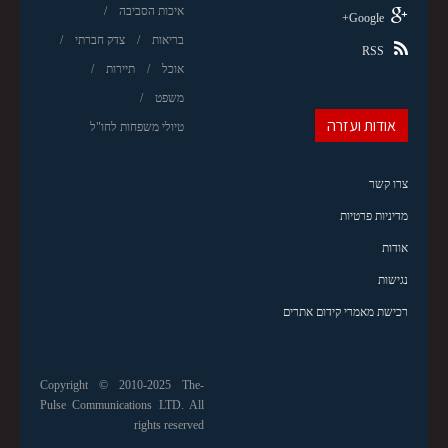
איכות הסביבה
Google+
בריאות
צדק חברתי
RSS
אוכל
תיירות
משפט
אודות ועזרה
טיולי משפחות לחו"ל
צרו קשר
מדיניות פרטיות
אודות
נגישות
רכישת מאמרי קידום אתרים
Copyright © 2010-2025 The-
Pulse Communications LTD. All
rights reserved