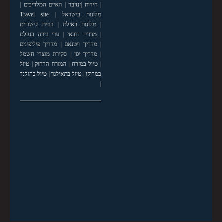
|
חידות
|
זנזיבר
|
האיים המלדיבים
|
מלונות בישראל
|
Travel site
|
מלונות באילת
|
בניית קישורים
|
מדריך דובאי
|
ערי בירה בעולם
|
מדריך ויטנאם
|
מדריך פיליפינים
|
מדריך יפן
|
סקירת מוצרי חשמל
|
טיול במזרח
|
המזרח הרחוק
|
טיול
במרוקו
|
טיול בתאילנד
|
טיול בהולנד
|