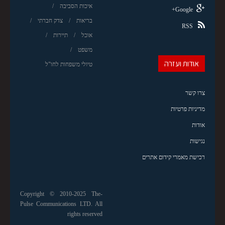
איכות הסביבה
Google+
בריאות
צדק חברתי
RSS
אוכל
תיירות
משפט
אודות ועזרה
טיולי משפחות לחו"ל
צרו קשר
מדיניות פרטיות
אודות
נגישות
רכישת מאמרי קידום אתרים
Copyright © 2010-2025 The-
Pulse Communications LTD. All
rights reserved