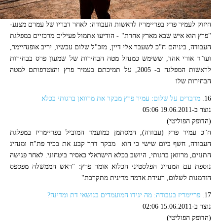
חיזוק לעמיר פרץ בפריימריז לראשות העבודה: לאחר דבריו של עמרם מצנע-
"פרץ הוא איש שבא מארץ אחרת" - הודיעו אתמול פעילים מרכזיים במפלגת
העבודה, ביניהם ח"כ לשעבר אלי דיין, מזכ"ל שלום עכשיו, יריב אופנהיימר,
ועו"ד אורי אהד, ששימש כמנהל מטה הבחירות של שמעון פרס בבחירות
לראשות המפלגה ב- 2005, על תמיכתם בעמיר פרץ והצטרפותם למטה
הבחירות שלו
16.
מדברים על שלום: עמיר פרץ מבקר את מרוואן ברגותי בכלא
נוצר ב-19.06.2011 05:06
(הדופק הפוליטי)
ח"כ עמיר פרץ (עבודה), המסתמן כמועמד המוביל בפריימריז במפלגת
העבודה, חשף ביום שישי כי הוא מבקר דרך קבע את בכיר פת"ח ומנהיג
התנזים, מרוואן ברגותי, היושב בכלא הישראלי כאסיר ביטחוני. לאחר פגישה
נוספת עם המנהיג הפלסטיני הכלוא אומר פרץ: "ראש הממשלה מפספס
הזדמנות לשלום, רעידת אדמה מדינית מתקרבת"
17.
פריימריז בעבודה: מה יגידו המועמדים בנושאי דת ומדינה?
נוצר ב-15.06.2011 02:06
(הדופק הפוליטי)