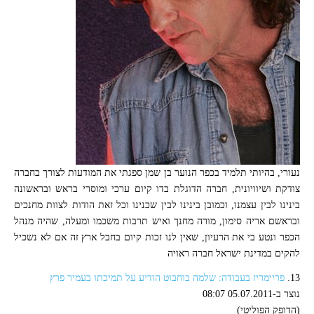
נעורי, בהיותי תלמיד בכפר הנוער בן שמן ספגתי את המודעות לצורך בחברה
צודקת ושיוויונית, חברה הדוגלת בדו קיום ערכי ומוסרי בראש ובראשונה
בינינו לבין עצמנו, וכמובן בינינו לבין שכנינו וכל זאת הודות לצוות מחנכים
ובראשם אריה סימון, מורה מחנך ואיש תרבות משכמו ומעלה, שהיה מנהל
הכפר ונטע בי את הרעיון, שאין לנו זכות קיום בחבל ארץ זה אם לא נשכיל
להקים במדינת ישראל חברה ראויה
13.
פריימריז בעבודה: שלמה בוחבוט הודיע על תמיכתו בעמיר פרץ
נוצר ב-05.07.2011 08:07
(הדופק הפוליטי)