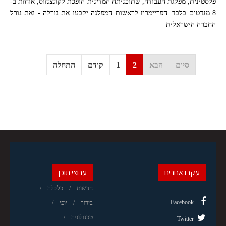
פלסטינית, מפלגת העבודה, שתוכניתה המדינית הופכת לקונצנזוס, אוחזת ב-
8 מנדטים בלבד. הפריימריז לראשות המפלגה יקבעו את גורלה - ואת גורל
החברה הישראלית
סיום
הבא
2
1
קודם
התחלה
עקבו אחרינו
ערוצי תוכן
חדשות
כלכלה
Facebook
בידור
יופי
טכנולוגיה
Twitter