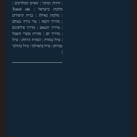
|
חידות
|
זנזיבר
|
האיים המלדיבים
|
מלונות בישראל
|
Travel site
|
מלונות באילת
|
בניית קישורים
|
מדריך דובאי
|
ערי בירה בעולם
|
מדריך ויטנאם
|
מדריך פיליפינים
|
מדריך יפן
|
סקירת מוצרי חשמל
|
טיול במזרח
|
המזרח הרחוק
|
טיול
במרוקו
|
טיול בתאילנד
|
טיול בהולנד
|