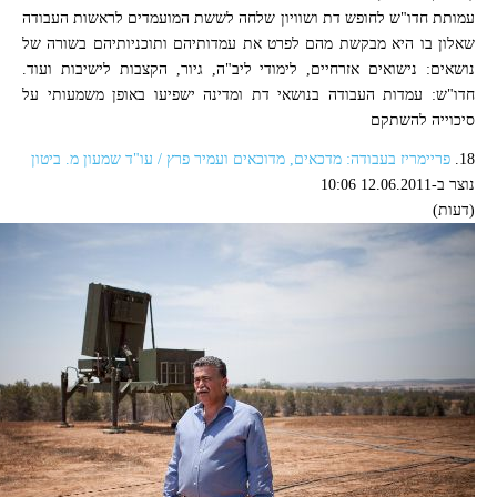
עמותת חדו"ש לחופש דת ושוויון שלחה לששת המועמדים לראשות העבודה
שאלון בו היא מבקשת מהם לפרט את עמדותיהם ותוכניותיהם בשורה של
נושאים: נישואים אזרחיים, לימודי ליב"ה, גיור, הקצבות לישיבות ועוד.
חדו"ש: עמדות העבודה בנושאי דת ומדינה ישפיעו באופן משמעותי על
סיכוייה להשתקם
18.
פריימריז בעבודה: מדכאים, מדוכאים ועמיר פרץ / עו"ד שמעון מ. ביטון
נוצר ב-12.06.2011 10:06
(דעות)