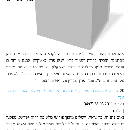
שהתגלו תוצאות המפקד למפלגת העבודה לקראת הבחירות הפנימיות, בהן
מסתמנת הובלה ברורה לעמיר פרץ, הגיע פרץ לאשקלון, לכנס מיוחד בו
נפתח מחדש סניף מפלגת העבודה באשקלון, שעמד סגור ושומם מאדם
בשנים האחרונות. בכנס הצהיר לראשונה אלי דיין, ראש העיר וח"כ לשעבר,
על תמיכתו בחה"כ עמיר פרץ במרוץ על ראשות 'העבודה'
20.
פריימריז בעבודה: עמיר פרץ והסכנה הקיומית של מפלגת העבודה/ תום
וגנר
נוצר ב-28.05.2011 04:05
(דעות)
נאום נתניהו, כך נראה, השלים מהפך פוליטי מלא בתולדות ישראל: מפלגת
העבודה ניצחה והפסידה. בעוד יו"ר הליכוד עומד מול העולם ומציע מדינה