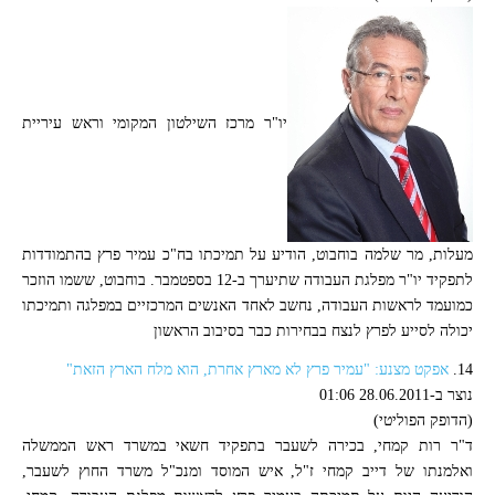
יו"ר מרכז השילטון המקומי וראש עיריית
מעלות, מר שלמה בוחבוט, הודיע על תמיכתו בח"כ עמיר פרץ בהתמודדות
לתפקיד יו"ר מפלגת העבודה שתיערך ב-12 בספטמבר. בוחבוט, ששמו הוזכר
כמועמד לראשות העבודה, נחשב לאחד האנשים המרכזיים במפלגה ותמיכתו
יכולה לסייע לפרץ לנצח בבחירות כבר בסיבוב הראשון
14.
אפקט מצנע: "עמיר פרץ לא מארץ אחרת, הוא מלח הארץ הזאת"
נוצר ב-28.06.2011 01:06
(הדופק הפוליטי)
ד"ר רות קמחי, בכירה לשעבר בתפקיד חשאי במשרד ראש הממשלה
ואלמנתו של דייב קמחי ז"ל, איש המוסד ומנכ"ל משרד החוץ לשעבר,