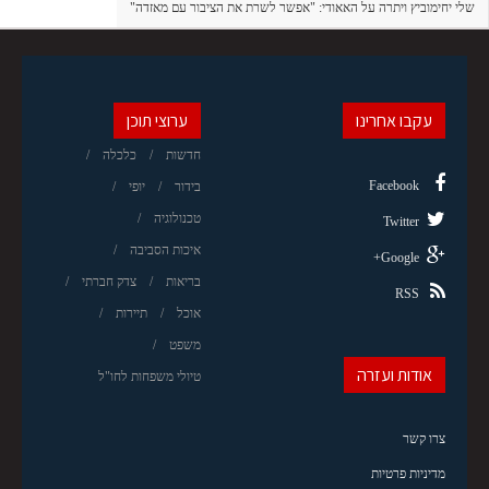
שלי יחימוביץ ויתרה על האאודי: "אפשר לשרת את הציבור עם מאזדה"
עקבו אחרינו
ערוצי תוכן
חדשות
כלכלה
Facebook
בידור
יופי
טכנולוגיה
Twitter
איכות הסביבה
Google+
בריאות
צדק חברתי
RSS
אוכל
תיירות
משפט
אודות ועזרה
טיולי משפחות לחו"ל
צרו קשר
מדיניות פרטיות