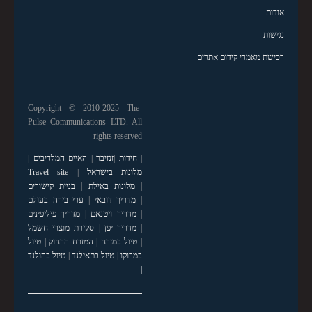
אודות
נגישות
רכישת מאמרי קידום אתרים
Copyright © 2010-2025 The-
Pulse Communications LTD. All
rights reserved
|
חידות
|
זנזיבר
|
האיים המלדיבים
|
מלונות בישראל
|
Travel site
|
מלונות באילת
|
בניית קישורים
|
מדריך דובאי
|
ערי בירה בעולם
|
מדריך ויטנאם
|
מדריך פיליפינים
|
מדריך יפן
|
סקירת מוצרי חשמל
|
טיול במזרח
|
המזרח הרחוק
|
טיול
במרוקו
|
טיול בתאילנד
|
טיול בהולנד
|