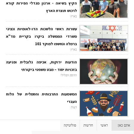
הקיץ בשיאה - ארגון מגדלי הפירות קורא
לרכוש תוצרת הארץ
בארץ
עשרות ראשי הלשכות הדו-לאומיות ונציגי
משרדי הממשלה ביקרו בקריית מד"א
ברמלה ונחשפו למוקד 101
בארץ
הודעות ירוקות, אכיפה גלובלית ופגיעה
בזכויות יסוד – מבט משפטי ביקורתי
הדופק הפלילי
המשמעות התרבותית והסמלית של הלוח
העברי
דעות
אתם כאן:
ראשי
חדשות
פוליטיקה