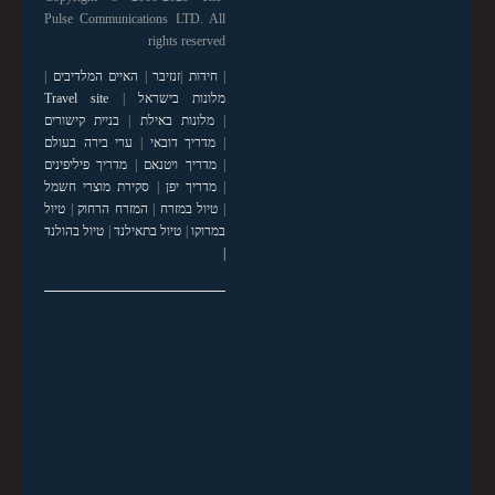
Pulse Communications LTD. All
rights reserved
|
חידות
|
זנזיבר
|
האיים המלדיבים
|
מלונות בישראל
|
Travel site
|
מלונות באילת
|
בניית קישורים
|
מדריך דובאי
|
ערי בירה בעולם
|
מדריך ויטנאם
|
מדריך פיליפינים
|
מדריך יפן
|
סקירת מוצרי חשמל
|
טיול במזרח
|
המזרח הרחוק
|
טיול
במרוקו
|
טיול בתאילנד
|
טיול בהולנד
|