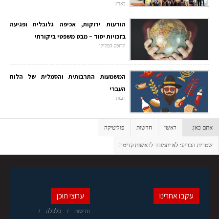
בארץ
הודעות ירוקות, אכיפה גלובלית ופגיעה
בזכויות יסוד – מבט משפטי ביקורתי
הדופק הפלילי
המשמעות התרבותית והסמלית של הלוח
העברי
דעות
אתם כאן:
ראשי
חדשות
פוליטיקה
שטרית הכריע: לא יתמודד לראשות קדימה
עקבו אחרינו
ערוצי תוכן
חדשות
כלכלה