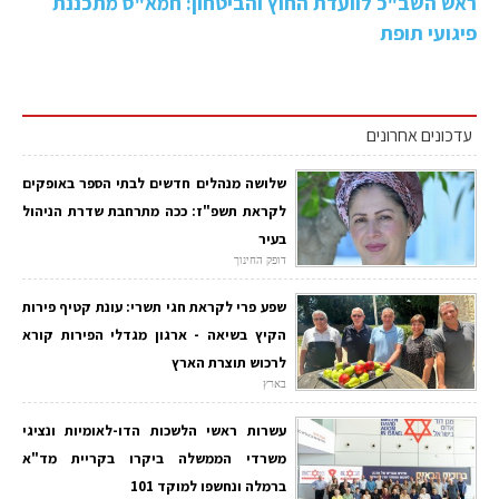
ראש השב"כ לוועדת החוץ והביטחון: חמא"ס מתכננת
פיגועי תופת
עדכונים אחרונים
שלושה מנהלים חדשים לבתי הספר באופקים
לקראת תשפ"ז: ככה מתרחבת שדרת הניהול
בעיר
דופק החינוך
שפע פרי לקראת חגי תשרי: עונת קטיף פירות
הקיץ בשיאה - ארגון מגדלי הפירות קורא
לרכוש תוצרת הארץ
בארץ
עשרות ראשי הלשכות הדו-לאומיות ונציגי
משרדי הממשלה ביקרו בקריית מד"א
ברמלה ונחשפו למוקד 101