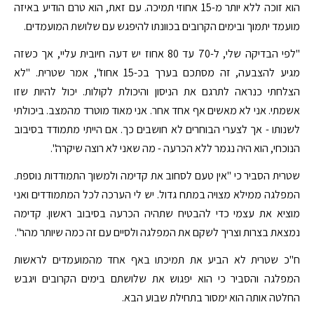
הוא זוכה ללא יותר מ-15 אחוזי תמיכה. עם זאת, הוא טרם הודיע באיזה
מועמד יתמוך ובימים הקרובים בכוונתו להיפגש עם שלושת המועמדים.
"לפי הבדיקה שלי, ל-70 עד 80 אחוז יש דעה חיובית עליי, אך כשזה
מגיע להצבעה, זה מסתכם בערך בכ-15 אחוז", אמר שטרית. "לא
הצלחתי כנראה לתרגם את הניסון והיכולת לקולות. יכול להיות שזו
אשמתי. אני לא מאשים אף אחד אחר. אני מאוד מוטרד מהמצב. ביכולתי
לשנותו - אך לצערי הבוחרים לא חושבים כך. אם הייתי מתמודד בסיבוב
הנוכחי, הוא היה נגמר ללא הכרעה - מה שאני לא רוצה שיקרה".
שטרית הסביר כי "אין טעם לסחוב את קדימה ולמשוך התמודדות נוספת.
המפלגה ממילא מצויה במתח גדול. יש לי הערכה לכל המתמודדים ואני
מוציא את עצמי כדי להבטיח שתהיה הכרעה בסיבוב ראשון. קדימה
נמצאת בצרות וצריך לשקם את המפלגה ולסיים עם זה כמה שיותר מהר".
ח"כ שטרית לא הביע את תמיכתו באף אחד מהמועמדים לראשות
המפלגה והסביר כי הוא יפגוש את שלושתם בימים הקרובים ויגבש
החלטה אותה הוא ימסור בתחילת שבוע הבא.