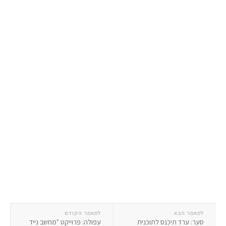
למאמר הבא
למאמר הקודם
סער: ערד תיכנס לתוכנית
עפולה: פרוייקט "מחשב נייד