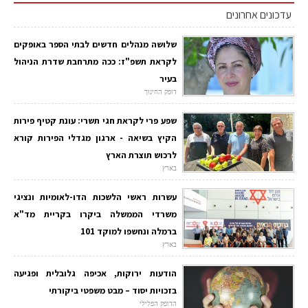
עדכונים אחרונים
שלושה מנהלים חדשים לבתי הספר באופקים
לקראת תשפ"ז: ככה מתרחבת שדרת הניהול
בעיר
דופק החינוך
שפע פרי לקראת חגי תשרי: עונת קטיף פירות
הקיץ בשיאה - ארגון מגדלי הפירות קורא
לרכוש תוצרת הארץ
בארץ
עשרות ראשי הלשכות הדו-לאומיות ונציגי
משרדי הממשלה ביקרו בקריית מד"א
ברמלה ונחשפו למוקד 101
בארץ
הודעות ירוקות, אכיפה גלובלית ופגיעה
בזכויות יסוד – מבט משפטי ביקורתי
הדופק הפלילי