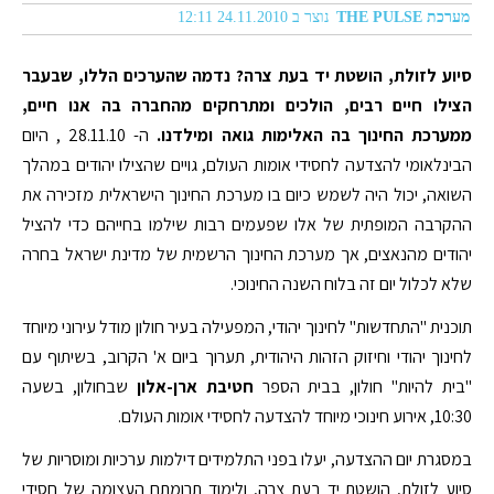
מערכת THE PULSE
נוצר ב 24.11.2010 12:11
סיוע לזולת, הושטת יד בעת צרה? נדמה שהערכים הללו, שבעבר
הצילו חיים רבים, הולכים ומתרחקים מהחברה בה אנו חיים,
ממערכת החינוך בה האלימות גואה ומילדנו.
ה- 28.11.10 , היום
הבינלאומי להצדעה לחסידי אומות העולם, גויים שהצילו יהודים במהלך
השואה, יכול היה לשמש כיום בו מערכת החינוך הישראלית מזכירה את
ההקרבה המופתית של אלו שפעמים רבות שילמו בחייהם כדי להציל
יהודים מהנאצים, אך מערכת החינוך הרשמית של מדינת ישראל בחרה
שלא לכלול יום זה בלוח השנה החינוכי.
תוכנית "התחדשות" לחינוך יהודי, המפעילה בעיר חולון מודל עירוני מיוחד
לחינוך יהודי וחיזוק הזהות היהודית, תערוך ביום א' הקרוב, בשיתוף עם
"בית להיות" חולון, בבית הספר
חטיבת ארן-אלון
שבחולון, בשעה
10:30, אירוע חינוכי מיוחד להצדעה לחסידי אומות העולם.
במסגרת יום ההצדעה, יעלו בפני התלמידים דילמות ערכיות ומוסריות של
סיוע לזולת, הושטת יד בעת צרה, ולימוד תרומתם העצומה של חסידי