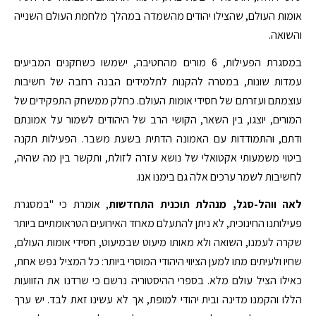
אומות העולם, שהצילו יהודים מהשמדה במהלך מלחמת העולם השנייה
והשואה.
במסגרת הפעילות, 6 מורים מהחטיבה, ישמשו כשחקנים המביעים
עמדות שונות, במטרה להקנות לתלמידים הבנה רחבה של חשיבות
עוצמתם ועזרתם של חסידי אומות העולם. כחלק ממשחק התפקידים של
המורים, יוצגו, בין השאר, הקושי הרב של היהודים לשמור על אמונתם
ודתם, והתמודדות עם האמונה הדתית בשעת משבר. הפעילות תקנה
ביטוי משמעותי אקטואלי של נושא עזרה לזולת, ותקשר בין מה שהיה,
לחשיבות לשמר ערכים אלה גם בימנו אנו.
לאה ווהל-סגל, מנהלת תוכנית התחדשות
, אומרת כי "במסגרת
פעילותנו החינוכית, לא ניתן להתעלם מאחד האירועים הטראומתיים ביותר
שקרה לעמנו, השואה ולא מאותו מיעוט שבמיעוט, חסידי אומות העולם,
שחיו ולעיתים מתו למען הציווי היהודי המוסרי ביותר: כל המציל נפש אחת,
כאילו הציל עולם מלא. בספרי ההיסטוריה נרשם כי שרדנו את הזוועות
הללו והקמנו מדינה ובית יהודי למופת, אך לא עשינו זאת לבד. יש ערך