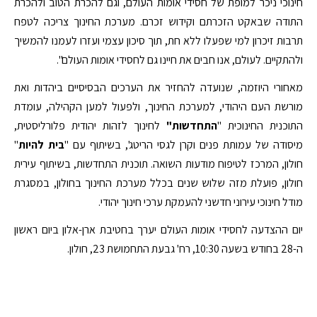
חינוכי ניכר למופת של חסידי אומות העולם, וגם להכרת הטוב ולהכרת
התודה שבאקט הזכרתם וקידוש זכרם. מערכת החינוך צריכה לטפח
תרבות זיכרון למי שפעלו ללא חת, תוך סיכון עצמי ועזרו לעמנו להמשיך
ולהתקיים. לעולם, אנו חבים את חיינו גם לחסידי אומות העולם".
מאחורי היוזמה, שנועדה להחזיר את הערכים הבסיסיים ביהדות ואת
מורשת העם היהודי, למערכת החינוך, ולפעול למען הקהילה, עומדת
התוכנית החינוכית "
התחדשות"
לחינוך לזהות יהודית פלורליסטית,
מיסודה של עמותת פנים וקרן לגסי הריטג', בשיתוף עם "
בית להיות
"
חולון, המרכז לטיפוח מודעות השואה. תוכנית התחדשות, בשיתוף עירית
חולון, פועלת מזה שלוש שנים בכלל מערכת החינוך בחולון, במסגרת
מודל חינוכי עירוני חדשני להעמקת ערכי חינוך יהודי.
יום ההצדעה לחסידי אומות העולם יערך בחטיבת ארן-אלון ביום ראשון
ה-28 בחודש בשעה 10:30, רח' גבעת התחמושת 23, חולון.