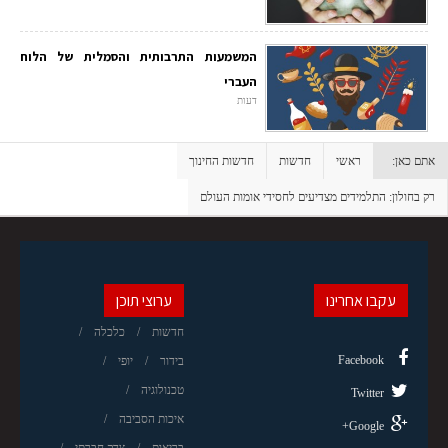
המשמעות התרבותית והסמלית של הלוח
העברי
דעות
אתם כאן:
ראשי
חדשות
חדשות החינוך
רק בחולון: התלמידים מצדיעים לחסידי אומות העולם
עקבו אחרינו
ערוצי תוכן
חדשות
כלכלה
Facebook
בידור
יופי
טכנולוגיה
Twitter
איכות הסביבה
Google+
בריאות
צדק חברתי