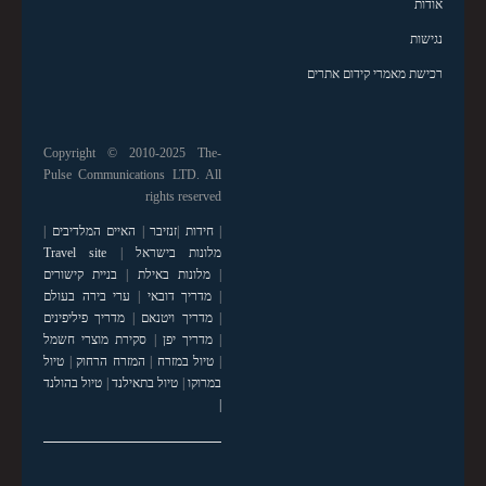
אודות
נגישות
רכישת מאמרי קידום אתרים
Copyright © 2010-2025 The-
Pulse Communications LTD. All
rights reserved
|
חידות
|
זנזיבר
|
האיים המלדיבים
|
מלונות בישראל
|
Travel site
|
מלונות באילת
|
בניית קישורים
|
מדריך דובאי
|
ערי בירה בעולם
|
מדריך ויטנאם
|
מדריך פיליפינים
|
מדריך יפן
|
סקירת מוצרי חשמל
|
טיול במזרח
|
המזרח הרחוק
|
טיול
במרוקו
|
טיול בתאילנד
|
טיול בהולנד
|