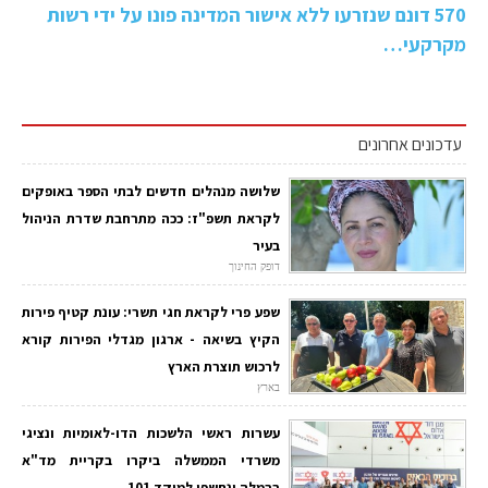
570 דונם שנזרעו ללא אישור המדינה פונו על ידי רשות
מקרקעי…
עדכונים אחרונים
שלושה מנהלים חדשים לבתי הספר באופקים
לקראת תשפ"ז: ככה מתרחבת שדרת הניהול
בעיר
דופק החינוך
שפע פרי לקראת חגי תשרי: עונת קטיף פירות
הקיץ בשיאה - ארגון מגדלי הפירות קורא
לרכוש תוצרת הארץ
בארץ
עשרות ראשי הלשכות הדו-לאומיות ונציגי
משרדי הממשלה ביקרו בקריית מד"א
ברמלה ונחשפו למוקד 101