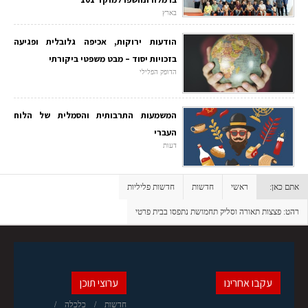
בארץ
הודעות ירוקות, אכיפה גלובלית ופגיעה
בזכויות יסוד – מבט משפטי ביקורתי
הדופק הפלילי
המשמעות התרבותית והסמלית של הלוח
העברי
דעות
אתם כאן:
ראשי
חדשות
חדשות פליליות
רהט: פצצות תאורה וסליק תחמושת נתפסו בבית פרטי
עקבו אחרינו
ערוצי תוכן
חדשות
כלכלה