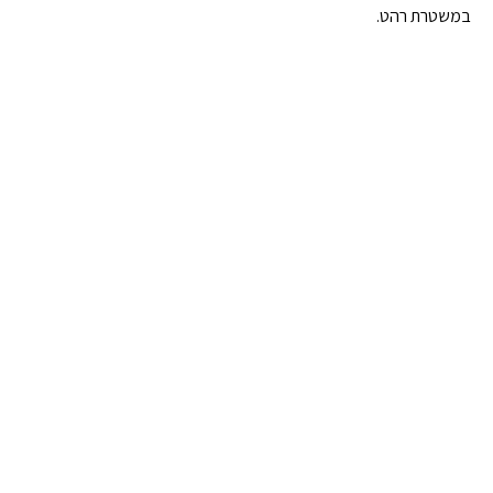
במשטרת רהט.