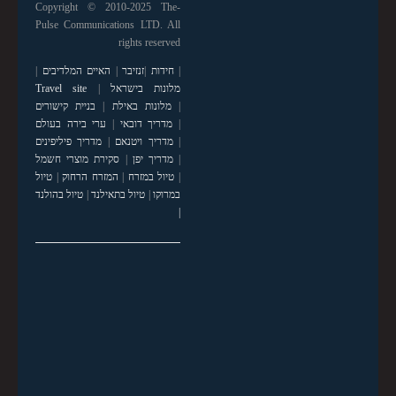
Copyright © 2010-2025 The-
Pulse Communications LTD. All
rights reserved
|
חידות
|
זנזיבר
|
האיים המלדיבים
|
מלונות בישראל
|
Travel site
|
מלונות באילת
|
בניית קישורים
|
מדריך דובאי
|
ערי בירה בעולם
|
מדריך ויטנאם
|
מדריך פיליפינים
|
מדריך יפן
|
סקירת מוצרי חשמל
|
טיול במזרח
|
המזרח הרחוק
|
טיול
במרוקו
|
טיול בתאילנד
|
טיול בהולנד
|