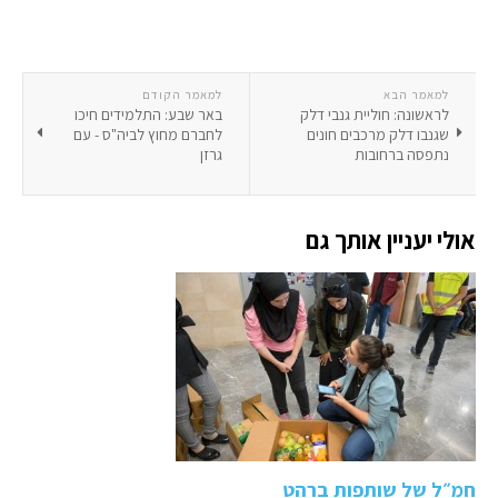
למאמר הבא
למאמר הקודם
לראשונה: חוליית גנבי דלק
באר שבע: התלמידים חיכו
שגנבו דלק מרכבים חונים
לחברם מחוץ לביה"ס - עם
נתפסה ברחובות
גרזן
אולי יעניין אותך גם
חמ״ל של שותפות ברהט