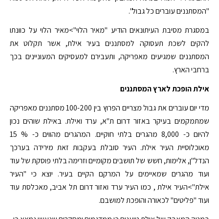
"המסתננים עוברים כל גבול".
במסגרת מסיבת העיתונאים הודיע "מאיר הלוי">מאיר הלוי על כוונתו
להקים לשכת תעסוקה למסתננים בעיר אילת, אשר תקלוט את
המסתננים שמגיעים מאפריקה, ותעבירם למעסיקים המעוניינים בכך
ברחבי הארץ.
אילת הופכת לארץ המסתננים
מדי יום עוברים את גבול מצריים הפרוץ בין 100-200 מסתננים מאפריקה
שמתמקמים בעיקר באזור דרום ת"א, ערד ואילת. באילת שוהים נכון
להיום כ- 8,000 מהגרים בלתי חוקיים. המהגרים מהווים כ- % 15
מאוכלוסיית העיר אילת. העיר סובלת בעקבות זאת מירידה בערכך
הנדל"ן, אלימות, חשש של תושבים מקומיים וזרימה בלתי פוסקת של עוד
ועוד מהגרים שמאיימים על המרקם הקיים בעיר. יוצא כי "העיר
אילת">העיר אילת , כמו העיר ערד ואזור דרום תל אביב, מאכלסת עוד
ועוד "פליטים" לכאורה והופכת למושבם.