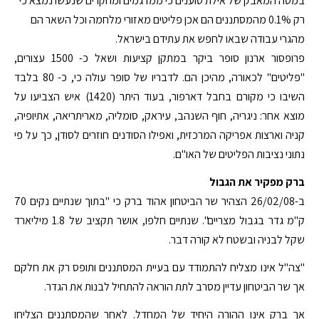
במטה המאבק של אילת טוענים כי ממדגמים ומחקרים שנעשו נמצא כי
רק 0.1% מהמסתננים הם אכן פליטים מאזורי מלחמה וכל השאר הם
מהגרי עבודה שבאו לחפש את עתידם בישראל.
פרופסור ארנון סופר ביקר במתקן קציעות ושאל כ- 1500 עצורים,
"פליטים" לכאורה, מהיכן הם. לדבריו של סופר עולה כי, כ- 80 בלבד
השיבו כי מקורם בחבל דארפור, בעוד היתר (1420) איש הצביעו על
מוצא אחר: ניגריה, חוף השנהב, עיראק, סומליה, מאריתריאה, אתיופיה,
קניה וארצות אפריקה המרכזית, ואפילו הסודנים חוזרים לסודן, כך על פי
נתוני נציבות הפליטים של האו"ם.
ברק מפקיר את הגבול
ב-26/02/08 הצהיר שר הביטחון אהוד ברק כי "בתוך שנתיים נקים
70
ק"מ
גדר בגבול מצריים". שנתיים חלפו, אושר תקציב של 1.8 מיליארד
שקל לבניה ובשטח לא קורה דבר.
"צה"ל אינו מצליח להתמודד עם בעיית המסתננים ותופס רק את חלקם
אך שר הביטחון עדיין מסרב לתת הוראה להתחיל לבנות את הגדר.
אך ברק אינו ההורה היחיד של המחדל. לאחר שהמסתננים הצליחו