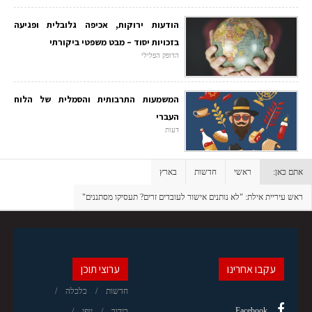
הודעות ירוקות, אכיפה גלובלית ופגיעה
בזכויות יסוד – מבט משפטי ביקורתי
הדופק הפלילי
המשמעות התרבותית והסמלית של הלוח
העברי
דעות
אתם כאן:
ראשי
חדשות
בארץ
ראש עיריית אילת: "לא נותנים אישור לעובדים זרים? תעסיקו מסתננים"
עקבו אחרינו
ערוצי תוכן
חדשות
כלכלה
Facebook
בידור
יופי