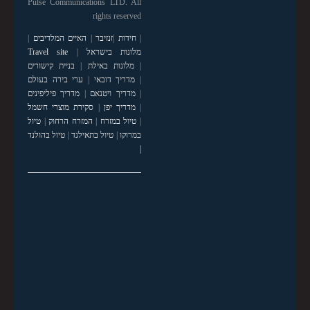
Pulse Communications LTD. All
rights reserved
|
חידות
|
זנזיבר
|
האיים המלדיבים
|
מלונות בישראל
|
Travel site
|
מלונות באילת
|
בניית קישורים
|
מדריך דובאי
|
ערי בירה בעולם
|
מדריך ויטנאם
|
מדריך פיליפינים
|
מדריך יפן
|
סקירת מוצרי חשמל
|
טיול במזרח
|
המזרח הרחוק
|
טיול
במרוקו
|
טיול בתאילנד
|
טיול בהולנד
|