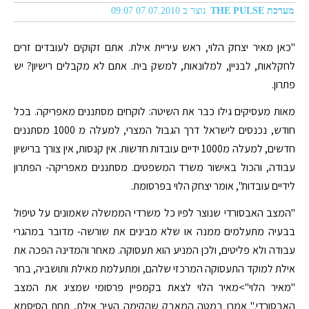
מערכת THE PULSE
נוצר ב 07.07.2010 09:07
"כאן מאיר יצחק הלוי, ראש עיריית אילת. אתם זקוקים לעובדים זרים
לחקלאות, לבניין, למלונאות, למשק בית. אתם לא מקבלים רישיון? יש
פתרון.
מאות מעסיקים גילו כבר את השיטה: לוקחים מסתננים מאפריקה. בכל
חודש, נכנסים לישראל דרך הגבול המצרי, למעלה מ 1000 מסתננים
חדשים, למעלה מ1000 ידיים עובדות חדשות. אין קנסות, אין צורך ברישיון
עבודה, והכול באישור משרד המשפטים. מסתננים מאפריקה- הפתרון
לידיים עובדות", אומר יצחק הלוי בפרסומת.
"המצב האבסורדי שנוצר לפיו כל משרדי הממשלה שאמונים על טיפול
בבעיה מתעלמים ממנה או שלא מבינים את שורשה- מדובר במהגרי
עבודה ולא פליטים, ולכן המניע הוא תעסוקה. מאחר והמדינה הפכה את
אילת למוקד התעסוקה המרכזי שלהם, ומתעלמת מאילת ותושביה, בחר
"מאיר הלוי">מאיר הלוי לצאת בקמפיין פרסומי שמציג את המצב
האבסורדי." אמרו במטה המאבק שהקימה העיר אילת, תחת הסיסמא