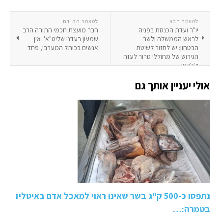
למאמר הבא
למאמר הקודם
יו"ר ועדת הכנסת בפניה
חבר מועצת חכמי התורה הרב
לראש הממשלה ולשר
שמעון בעדני שליט"א': אין
הבטחון: יש לחזור לשיטת
אנשים בכותל המערבי, פחד
הגירוש של מחוללי טרור לעזה
וללבנון
אולי יעניין אותך גם
נתפסו כ-500 ק"ג בשר שאינו ראוי למאכל אדם באיטליז
בטמרה:…