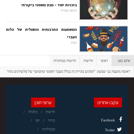
בזכויות יסוד – מבט משפטי ביקורתי
הדופק הפלילי
המשמעות התרבותית והסמלית של הלוח
העברי
דעות
אתם כאן:
ראשי
חדשות
חדשות בטחוניות
ראשת מועצת בני שמעון: "הפיגוע בקרית גת בגלל מעבר חופשי ומתמשך של פלשתינים מהר
חברון לישראל"
עקבו אחרינו
ערוצי תוכן
חדשות
כלכלה
Facebook
בידור
יופי
טכנולוגיה
Twitter