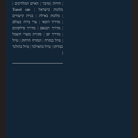
|
חידות
|
זנזיבר
|
האיים המלדיבים
|
מלונות בישראל
|
Travel site
|
מלונות באילת
|
בניית קישורים
|
מדריך דובאי
|
ערי בירה בעולם
|
מדריך ויטנאם
|
מדריך פיליפינים
|
מדריך יפן
|
סקירת מוצרי חשמל
|
טיול במזרח
|
המזרח הרחוק
|
טיול
במרוקו
|
טיול בתאילנד
|
טיול בהולנד
|