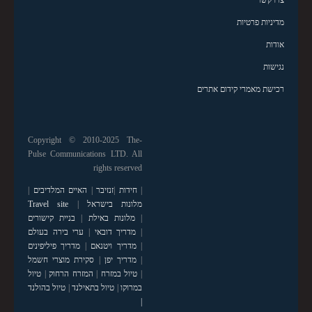
מדיניות פרטיות
אודות
נגישות
רכישת מאמרי קידום אתרים
Copyright © 2010-2025 The-
Pulse Communications LTD. All
rights reserved
|
חידות
|
זנזיבר
|
האיים המלדיבים
|
מלונות בישראל
|
Travel site
|
מלונות באילת
|
בניית קישורים
|
מדריך דובאי
|
ערי בירה בעולם
|
מדריך ויטנאם
|
מדריך פיליפינים
|
מדריך יפן
|
סקירת מוצרי חשמל
|
טיול במזרח
|
המזרח הרחוק
|
טיול
במרוקו
|
טיול בתאילנד
|
טיול בהולנד
|