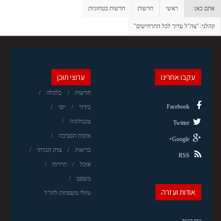
אתם כאן:
ראשי
חדשות
חדשות בטחוניות
קהלני: "צה"ל ערוך לכל התרחישים"
עקבו אחרינו
ערוצי תוכן
חדשות
כלכלה
Facebook
בידור
יופי
טכנולוגיה
Twitter
איכות הסביבה
Google+
בריאות
צדק חברתי
RSS
אוכל
תיירות
משפט
אודות ועזרה
טיולי משפחות לחו"ל
צרו קשר