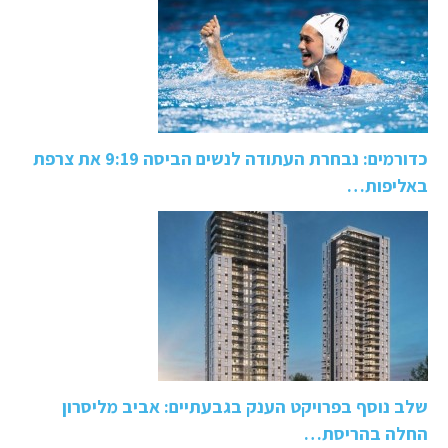
כדורמים: נבחרת העתודה לנשים הביסה 9:19 את צרפת
באליפות…
שלב נוסף בפרויקט הענק בגבעתיים: אביב מליסרון
החלה בהריסת…