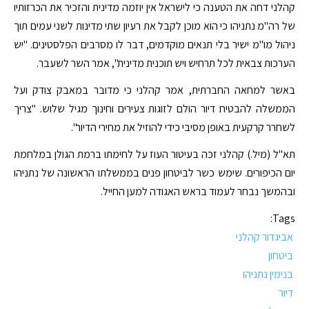
קהלני דחה את הטענה כי לישראל אין יוזמה מדינית והזכיר את הכרזותיו
של רה"מ נתניהו כי הוא מוכן לקבל את רעיון שתי מדינות לשני עמים תוך
ניהול מו"מ ישיר בלי תנאים מוקדמים, דבר לו מסרבים הפלסטינים. "יש
הערכות צבאית לכל תרחיש ויש תוכנית מדינית", אמר השר לשעבר.
באשר למחאה החברתית, אמר קהלני כי מדובר במאבק צודק ועל
הממשלה להבטיח דיור הולם לזוגות צעירים וחינוך מגיל שלוש. "צריך
לשחרר קרקעית באופן מסיבי כידי להוזיל את מחירי הדיור".
תא"ל (מיל.) קהלני זכה בעיטור העוז על לחימתו ברמת הגולן במלחמת
יום הכיפורים. שימש כשר לביטחון פנים בממשלתו הראשונה של נתניהו
ובהמשך נבחר לעמוד בראש האגודה למען החייל.
Tags:
אביגדור קהלני
ביטחון
בנימין נתניהו
דיור