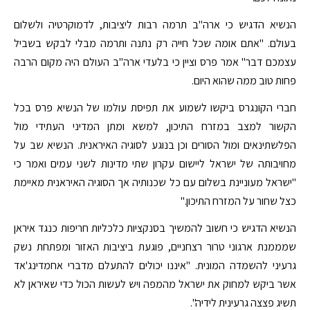
הנשיא הדגיש כי ארה"ב תרמה רבות ליציבות, לדמוקרטיה ולשלום
בעולם. "אתם אומה שכל חייה רק נתנה ותרמה מבלי לבקש בשביל
עצמכם דבר" אמר פרס וציין כי בלעדי ארה"ב העולם היה מקום הרבה
פחות טוב ממה שהוא היום.
חברי הקונגרס ביקשו לשמוע את תפיסת עולמו של הנשיא פרס בכל
הקשור למצב במזרח התיכון, למשא ומתן המדיני העתידי מול
הפלשתינאים ומול הסורים וכן בנוגע לסוגיה האיראנית. הנשיא שב על
מחויבותה של ישראל ליישום עקרון שתי מדינות לשני עמים ואמר כי
"ישראל מעוניינת בשלום עם כל שכנותיה אך הסוגיה האיראנית מאיימת
כצל שחור על המזרח התיכון."
הנשיא הדגיש כי חשוב להמשיך בסנקציות כלכליות חריפות כנגד איראן
שמממנת ארגוני טרור רצחניים, פוגעת ביציבות האזור ומפתחת נשק
גרעיני להשמדה המונית. "איננו יכולים להתעלם מדברי אחמדינג'אד
אשר ביקש למחוק את ישראל מהמפה ויש לעשות הכול כדי שאיראן לא
תשיג פצצה גרעינית לידיה".