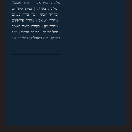
מלונות בישראל
|
Travel site
|
מלונות באילת
|
בניית קישורים
|
מדריך דובאי
|
ערי בירה בעולם
|
מדריך ויטנאם
|
מדריך פיליפינים
|
מדריך יפן
|
סקירת מוצרי חשמל
|
טיול במזרח
|
המזרח הרחוק
|
טיול
במרוקו
|
טיול בתאילנד
|
טיול בהולנד
|