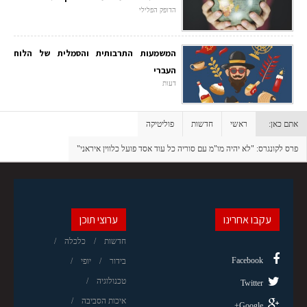
הדופק הפלילי
המשמעות התרבותית והסמלית של הלוח
העברי
דעות
אתם כאן:
ראשי
חדשות
פוליטיקה
פרס לקונגרס: "לא יהיה מו"מ עם סוריה כל עוד אסד פועל כלווין איראני"
עקבו אחרינו
ערוצי תוכן
חדשות
כלכלה
Facebook
בידור
יופי
טכנולוגיה
Twitter
איכות הסביבה
Google+