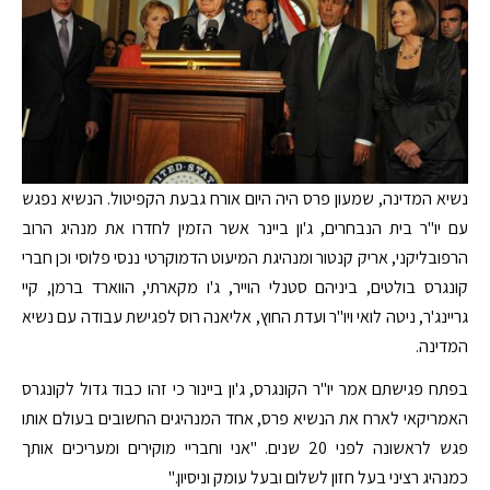
נשיא המדינה, שמעון פרס היה היום אורח גבעת הקפיטול. הנשיא נפגש
עם יו"ר בית הנבחרים, ג'ון ביינר אשר הזמין לחדרו את מנהיג הרוב
הרפובליקני, אריק קנטור ומנהיגת המיעוט הדמוקרטי ננסי פלוסי וכן חברי
קונגרס בולטים, ביניהם סטנלי הוייר, ג'ו מקארתי, הווארד ברמן, קיי
גריינג'ר, ניטה לואי ויו"ר ועדת החוץ, אליאנה רוס לפגישת עבודה עם נשיא
המדינה.
בפתח פגישתם אמר יו"ר הקונגרס, ג'ון ביינור כי זהו כבוד גדול לקונגרס
האמריקאי לארח את הנשיא פרס, אחד המנהיגים החשובים בעולם אותו
פגש לראשונה לפני 20 שנים. "אני וחבריי מוקירים ומעריכים אותך
כמנהיג רציני בעל חזון לשלום ובעל עומק וניסיון."