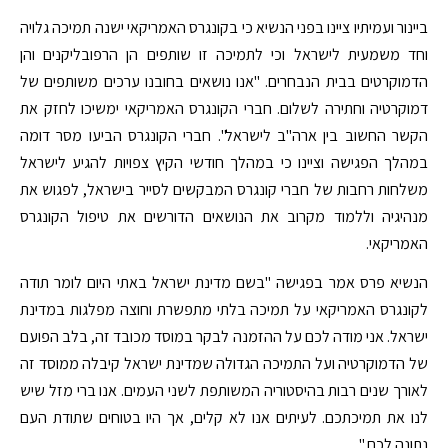
ביינור ועמיתיו ציינו בפני הנשיא כי בקונגרס האמריקאי ישנה תמיכה גלויה
וחד משמעית לישראל וכי לתמיכה זו שותפים הן הרפובליקנים והן
הדמוקרטים בבית הנבחרים. "אנו נושאים בחובנו ערכים משותפים של
דמוקרטיה וחתירה לשלום. חברי הקונגרס האמריקאי ימשיכו לחזק את
הקשר החשוב בין ארה"ב לישראל". חברי הקונגרס הביעו מסר דומה
במהלך הפגישה וציינו כי במהלך חודשי הקיץ צפויות להגיע לישראל
משלחות רחבות של חברי קונגרס המבקשים לסייר בישראל, לפגוש את
מנהיגיה וללמוד מקרוב את הנושאים הדורשים את טיפול הקונגרס
האמריקאי.
הנשיא פרס אמר בפגישה "בשם מדינת ישראל באתי היום לומר תודה
לקונגרס האמריקאי על תמיכה בלתי מתפשרת וחוצה מפלגות במדינת
ישראל. אני מודה לכם על ההזמנה לבקר במוסד מכובד זה, בלב הפועם
של הדמוקרטיה ועל התמיכה הגדולה שמדינת ישראל קיבלה ממוסד זה
לאורך שנים רבות בהיסטוריה המשותפת לשני העמים. אנו ברי מזל שיש
לנו את תמיכתכם. לעיתים אנו לא קלים, אך היו בטוחים שתודת העם
נתונה לכם."