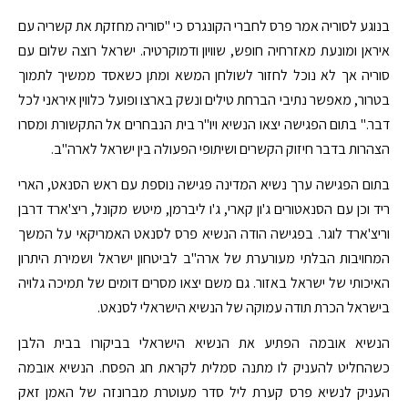
בנוגע לסוריה אמר פרס לחברי הקונגרס כי "סוריה מחזקת את קשריה עם
איראן ומונעת מאזרחיה חופש, שוויון ודמוקרטיה. ישראל רוצה שלום עם
סוריה אך לא נוכל לחזור לשולחן המשא ומתן כשאסד ממשיך לתמוך
בטרור, מאפשר נתיבי הברחת טילים ונשק בארצו ופועל כלווין איראני לכל
דבר." בתום הפגישה יצאו הנשיא ויו"ר בית הנבחרים אל התקשורת ומסרו
הצהרות בדבר חיזוק הקשרים ושיתופי הפעולה בין ישראל לארה"ב.
בתום הפגישה ערך נשיא המדינה פגישה נוספת עם ראש הסנאט, הארי
ריד וכן עם הסנאטורים ג'ון קארי, ג'ו ליברמן, מיטש מקונל, ריצ'ארד דרבן
וריצ'ארד לוגר. בפגישה הודה הנשיא פרס לסנאט האמריקאי על המשך
המחויבות הבלתי מעורערת של ארה"ב לביטחון ישראל ושמירת היתרון
האיכותי של ישראל באזור. גם משם יצאו מסרים דומים של תמיכה גלויה
בישראל הכרת תודה עמוקה של הנשיא הישראלי לסנאט.
הנשיא אובמה הפתיע את הנשיא הישראלי בביקורו בבית הלבן
כשהחליט להעניק לו מתנה סמלית לקראת חג הפסח. הנשיא אובמה
העניק לנשיא פרס קערת ליל סדר מעוטרת מברונזה של האמן זאק