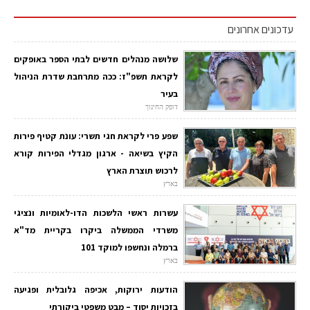
עדכונים אחרונים
שלושה מנהלים חדשים לבתי הספר באופקים
לקראת תשפ"ז: ככה מתרחבת שדרת הניהול
בעיר
דופק החינוך
שפע פרי לקראת חגי תשרי: עונת קטיף פירות
הקיץ בשיאה - ארגון מגדלי הפירות קורא
לרכוש תוצרת הארץ
בארץ
עשרות ראשי הלשכות הדו-לאומיות ונציגי
משרדי הממשלה ביקרו בקריית מד"א
ברמלה ונחשפו למוקד 101
בארץ
הודעות ירוקות, אכיפה גלובלית ופגיעה
בזכויות יסוד – מבט משפטי ביקורתי