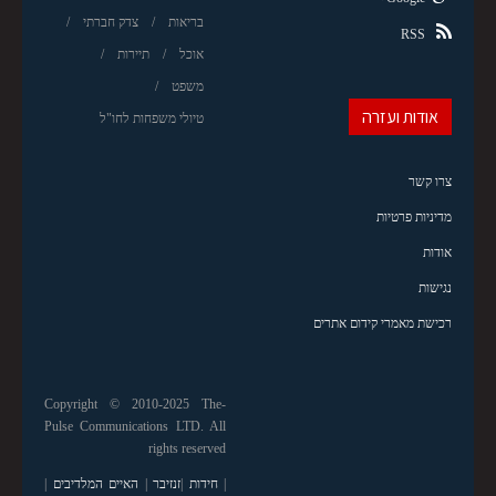
בריאות
צדק חברתי
RSS
אוכל
תיירות
משפט
אודות ועזרה
טיולי משפחות לחו"ל
צרו קשר
מדיניות פרטיות
אודות
נגישות
רכישת מאמרי קידום אתרים
Copyright © 2010-2025 The-
Pulse Communications LTD. All
rights reserved
|
חידות
|
זנזיבר
|
האיים המלדיבים
|