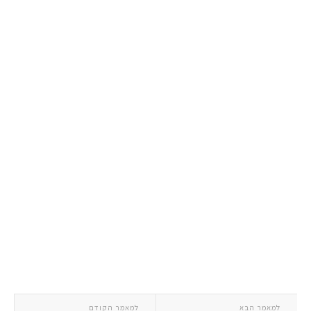
למאמר הבא
למאמר הקודם