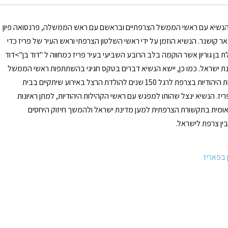
 הנשיא עם ראשי הממשל הצרפתיים ובראשם עם ראש הממשלה, פרנסואה פיון
ר קושנר. הנשיא הוזמן על ידי ראשי השלטון הצרפתי וראש העיר של פריז כדי
ת בן גוריון אשר הוקמה בלב הרובע השביעי בעיר פריז כמחווה ל "דוד בן">דוד
מדינת ישראל. כמו כן, יישא הנשיא דברים בטקס חגיגי בהשתתפות ראשי הממשל
וראשי הקהילות היהודיות בצרפת לרגל 150 שנים להולדת הרצל באירוע שיתקיים בבית
יז. הנשיא ינצל שהותו למפגש עם ראשי הקהילות היהודיות, למתן ראיונות
ומית בתקשורת הצרפתית למען מדינת ישראל ולהמשך חיזוק היחסים
ין צרפת לישראל.
ן בפאריז