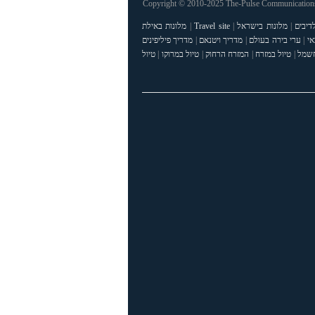
Copyright © 2010-2025 The-Pulse Communications 
דיבים
|
מלונות בישראל
|
Travel site
|
מלונות באילת
אי
|
ערי בירה בעולם
|
מדריך ויטנאם
|
מדריך פיליפינים
חשמל
|
טיול במזרח
|
המזרח הרחוק
|
טיול במרוקו
|
טיול