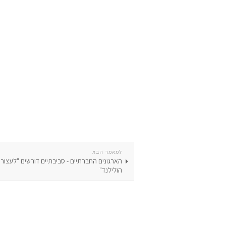
למאמר הבא
הארגונים החברתיים - סביבתיים דורשים "לעצו
הולילנד"