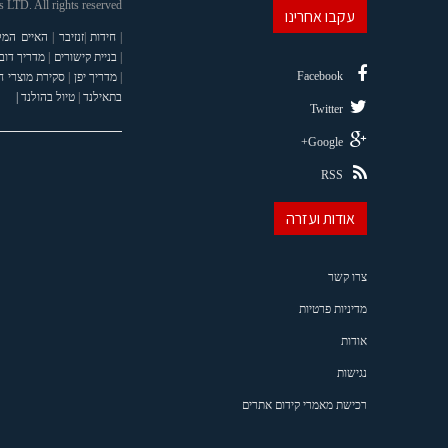
LTD. All rights reserved
עקבו אחרינו
|
חידות
|
זנזיבר
|
האיים המל
|
בניית קישורים
|
מדריך דוב
Facebook
|
מדריך יפן
|
סקירת מוצרי 
בתאילנד
|
טיול בהולנד |
Twitter
Google+
RSS
אודות ועזרה
צרו קשר
מדיניות פרטיות
אודות
נגישות
רכישת מאמרי קידום אתרים