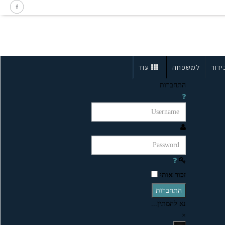
ידור
למשפחה
עוד
התחברות
זכור אותי
התחברות
נא להמתין...
×