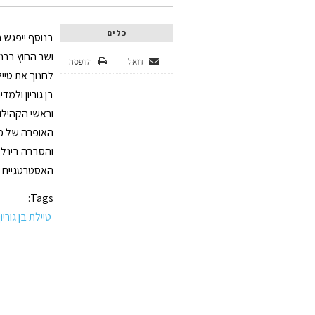
כלים
בנוסף ייפגש
ושר החוץ ברנא
דואל
הדפסה
לחנוך את טייל
בן גוריון ול
האופרה של פר
והסברה בינלא
האסטרטגיים ב
Tags:
טיילת בן גוריו