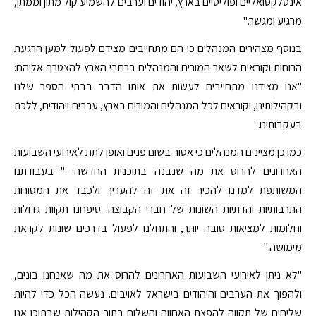
אינטלקטואליים ופוליטיים בארץ, יהודים וערבים להשמיע קול מתון וממתן,
מרגיע ומגשר."
בנוסף מצהירים המנהלים כי הם מתחייבים מצידם לפעול למען הרגעת
הרוחות וקוראים לשאר המורים והמנהלים ברחבי הארץ להצטרף אליהם:
"אנו מצידנו מתחייבים לעשות את אותו הדבר בבתי הספר שלנו
ובקהילותינו, וקוראים לכל המנהלים והמורים בארץ, ערבים ויהודים, ללכת
בעקבותינו."
כמו כן מציינים המנהלים כי אסור בשום פנים ואופן לתת לאירועי השבועות
האחרונים להרוס את מה שנבנה בתוכנית החדשה: " בעבודתנו
המשותפת למדנו להכיר זה את זה להעריך ולכבד את המסורות
התרבותיות והדתיות השונות של חברי הקבוצה. טיפחנו תקוות גדולות
וחלומות למציאות טובה יותר, והתחלנו לפעול בדרכים שונות לקראת
מימושה."
"לא ניתן לאירועי השבועות האחרונים להרוס את מה שאנחנו בונים,
ולהפוך את הערבים והיהודים בישראל לאויבים. נעשה הכל כדי להיות
שליחים של תקווה להפצת האחווה והשלום בתוך הקהילות שבתוכן אנו