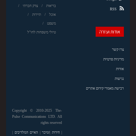
בריאות
צדק חברתי
RSS
אוכל
תיירות
משפט
אודות ועזרה
טיולי משפחות לחו"ל
צרו קשר
מדיניות פרטיות
אודות
נגישות
רכישת מאמרי קידום אתרים
Copyright © 2010-2025 The-
Pulse Communications LTD. All
rights reserved
|
חידות
|
זנזיבר
|
האיים המלדיבים
|