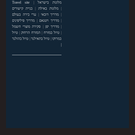
מלונות בישראל
|
Travel site
|
מלונות באילת
|
בניית קישורים
|
מדריך דובאי
|
ערי בירה בעולם
|
מדריך ויטנאם
|
מדריך פיליפינים
|
מדריך יפן
|
סקירת מוצרי חשמל
|
טיול במזרח
|
המזרח הרחוק
|
טיול
במרוקו
|
טיול בתאילנד
|
טיול בהולנד
|