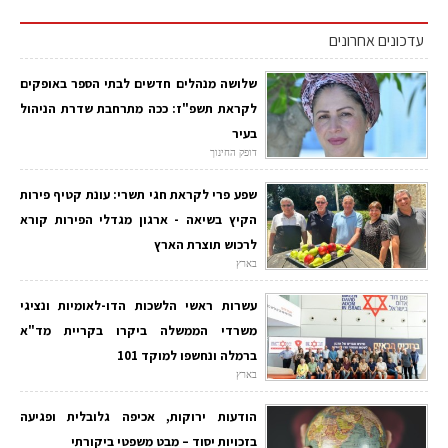
עדכונים אחרונים
שלושה מנהלים חדשים לבתי הספר באופקים
לקראת תשפ"ז: ככה מתרחבת שדרת הניהול
בעיר
דופק החינוך
שפע פרי לקראת חגי תשרי: עונת קטיף פירות
הקיץ בשיאה - ארגון מגדלי הפירות קורא
לרכוש תוצרת הארץ
בארץ
עשרות ראשי הלשכות הדו-לאומיות ונציגי
משרדי הממשלה ביקרו בקריית מד"א
ברמלה ונחשפו למוקד 101
בארץ
הודעות ירוקות, אכיפה גלובלית ופגיעה
בזכויות יסוד – מבט משפטי ביקורתי