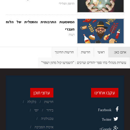
הדופק הפלילי
המשמעות התרבותית והסמלית של הלוח
העברי
דעות
אתם כאן:
ראשי
חדשות
חדשות החינוך
עשרות מנהלי בתי ספר יהודים וערבים : "השמיעו קול מתון ושפוי"
עקבו אחרינו
ערוצי תוכן
חדשות
כלכלה
Facebook
בידור
יופי
טכנולוגיה
Twitter
איכות הסביבה
Google+