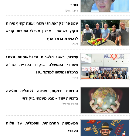
בעיר
דופק החינוך
שפע פרי לקראת חגי תשרי: עונת קטיף פירות
הקיץ בשיאה - ארגון מגדלי הפירות קורא
לרכוש תוצרת הארץ
בארץ
עשרות ראשי הלשכות הדו-לאומיות ונציגי
משרדי הממשלה ביקרו בקריית מד"א
ברמלה ונחשפו למוקד 101
בארץ
הודעות ירוקות, אכיפה גלובלית ופגיעה
בזכויות יסוד – מבט משפטי ביקורתי
הדופק הפלילי
המשמעות התרבותית והסמלית של הלוח
העברי