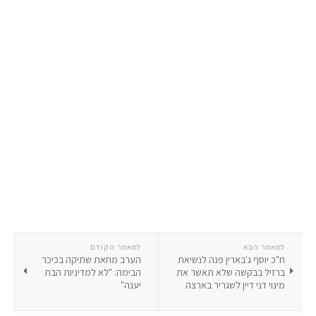
למאמר הבא
למאמר הקודם
ח"כ יוסף ג'בארין פנה לנשיאת
הערב מחאת שתיקה בכיכר
ברזיל בבקשה שלא תאשר את
הבימה: "לא למדיניות הבת
מינוי דני דיין לשגריר בארצה
יענה"