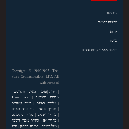
צרו קשר
מדיניות פרטיות
אודות
נגישות
רכישת מאמרי קידום אתרים
Copyright © 2010-2025 The-
Pulse Communications LTD. All
rights reserved
|
חידות
|
זנזיבר
|
האיים המלדיבים
|
מלונות בישראל
|
Travel site
|
מלונות באילת
|
בניית קישורים
|
מדריך דובאי
|
ערי בירה בעולם
|
מדריך ויטנאם
|
מדריך פיליפינים
|
מדריך יפן
|
סקירת מוצרי חשמל
|
טיול במזרח
|
המזרח הרחוק
|
טיול