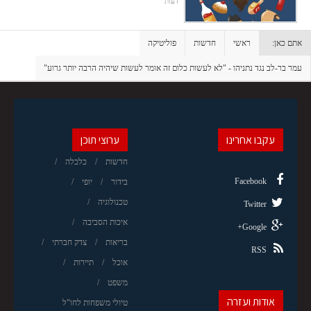
דעות
אתם כאן:
ראשי
חדשות
פוליטיקה
עמר בר-לב נגד נתניהו - "לא לעשות כלום זה אומר לעשות שיהיה הרבה יותר גרוע"
עקבו אחרינו
ערוצי תוכן
חדשות
כלכלה
Facebook
בידור
יופי
טכנולוגיה
Twitter
איכות הסביבה
Google+
בריאות
צדק חברתי
RSS
אוכל
תיירות
משפט
אודות ועזרה
טיולי משפחות לחו"ל