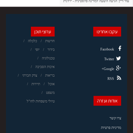
עוזי דיין: הגיעה השעה למדינה פלסטינית - ירדנית
עקבו אחרינו
ערוצי תוכן
חדשות
כלכלה
Facebook
בידור
יופי
טכנולוגיה
Twitter
איכות הסביבה
Google+
בריאות
צדק חברתי
RSS
אוכל
תיירות
משפט
אודות ועזרה
טיולי משפחות לחו"ל
צרו קשר
מדיניות פרטיות