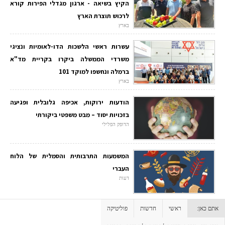
הקיץ בשיאה - ארגון מגדלי הפירות קורא
לרכוש תוצרת הארץ
בארץ
עשרות ראשי הלשכות הדו-לאומיות ונציגי
משרדי הממשלה ביקרו בקריית מד"א
ברמלה ונחשפו למוקד 101
בארץ
הודעות ירוקות, אכיפה גלובלית ופגיעה
בזכויות יסוד – מבט משפטי ביקורתי
הדופק הפלילי
המשמעות התרבותית והסמלית של הלוח
העברי
דעות
אתם כאן:
ראשי
חדשות
פוליטיקה