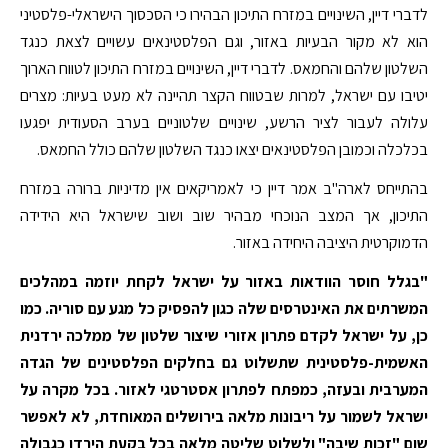
לדברי דיין, השינויים במזרח התיכון הבהירו כי הסכסוך הישראלי-פלסטיני
הוא לא מקור הבעיות באזור, וגם הפלסטינאים עשויים לצאת כנגד
השלטון שלהם והחמאס. לדברי דיין, השינויים במזרח התיכון לטווח הארוך
יטיבו עם ישראל, למרות שבטווח הקצר תהיינה לא מעט בעיות: מצרים
עלולה לעבור לציר הרשע, שינויים שלטוניים בערב הסעודית יפגעו
בכלכלה וכמובן הפלסטינאים יצאו כנגד השלטון שלהם כולל החמאס.
בהתייחס לארה"ב אמר דיין כי לאמריקאים אין מדיניות ברורה במזרח
התיכון, אך המצב הנוכחי מבהיר שוב ושוב שישראל היא הידידה
הדמוקרטית היציבה היחידה באזור.
"בגלל חוסר הוודאות באזור על ישראל לקחת יוזמה במהלכים
המשרתים את האינטרסים שלה כגון להפסיק כל מגע עם סוריה. כמו
כן, על ישראל לקדם פתרון אזורי שיצור שלטון של ממלכה ירדנית
האשמית-פלסטינית שתשלוט גם בחלקים הפלסטינים של הגדה
המערבית ובעזה, כמפתח לפתרון אסטרטגי לאזור. בכל מקרה על
ישראל לשמור על ריבונות מלאה בירושלים המאוחדת, לא לאפשר
שום "זכות שיבה" ולשלוט שליטה מלאה בכל בקעת הירדן כגבולה