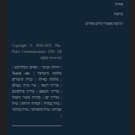
אודות
נגישות
רכישת מאמרי קידום אתרים
Copyright © 2010-2025 The-
Pulse Communications LTD. All
rights reserved
|
חידות
|
זנזיבר
|
האיים המלדיבים
|
מלונות בישראל
|
Travel site
|
מלונות באילת
|
בניית קישורים
|
מדריך דובאי
|
ערי בירה בעולם
|
מדריך ויטנאם
|
מדריך פיליפינים
|
מדריך יפן
|
סקירת מוצרי חשמל
|
טיול במזרח
|
המזרח הרחוק
|
טיול
במרוקו
|
טיול בתאילנד
|
טיול בהולנד
|