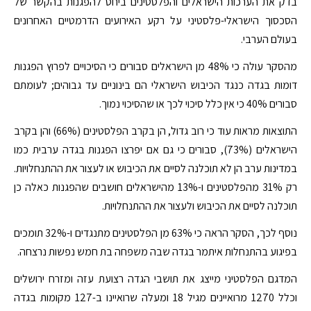
בדק את הערכות הישראלים והפלסטינים ביחס להפגנות בהקשר של
הסכסוך הישראלי-פלסטיני על רקע האירועים הדרמטיים האחרונים
בעולם הערבי.
מהסקר עולה כי 48% מן הישראלים סבורים כי הסיכויים לפרוץ הפגנות
דומות בגדה כנגד הכיבוש הישראלי הם בינוניים עד גבוהים; לעומתם
סבורים 40% כי אין כלל סיכוי לכך או שהסיכוי נמוך.
התוצאות מראות עוד כי רוב גדול, הן בקרב הפלסטינים (66%) והן בקרב
הישראלים (73%), סבורים כי גם אם יפרצו הפגנות בגדה ערבית כמו
במדינות ערב הן לא תוכלנה לסיים את הכיבוש או לעצור את ההתנחלויות.
רק 31% מהפלסטינים ו-13% מהישראלים חושבים שהפגנות כאלה כן
תוכלנה לסיים את הכיבוש ולעצור את ההתנחלויות.
נוסף לכך, הסקר הראה כי 63% מן הפלסטינים מתנגדים ו-32% תומכים
בפיגוע בהתנחלות איתמר בגדה שבה משפחה בת חמש נפשות נרצחה.
המדגם הפלסטיני מייצג את תושבי הגדה רצועת עזה ומזרח ירושלים
וכלל 1270 מרואיינים מגיל 18 ומעלה שרואיינו ב-127 מקומות בגדה