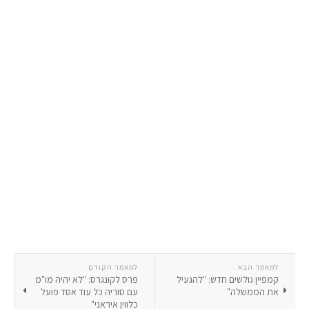
למאמר הבא
למאמר הקודם
קמפיין גולשים חדש: "להגעיל
פרס לקונגרס: "לא יהיה מו"מ
את הממשלה"
עם סוריה כל עוד אסד פועל
כלווין איראני"