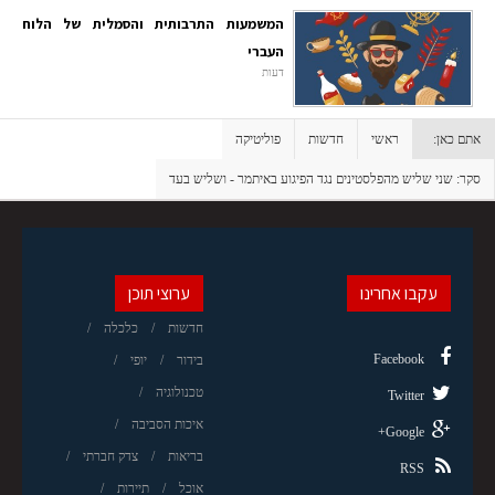
המשמעות התרבותית והסמלית של הלוח
העברי
דעות
אתם כאן:
ראשי
חדשות
פוליטיקה
סקר: שני שליש מהפלסטינים נגד הפיגוע באיתמר - ושליש בעד
עקבו אחרינו
ערוצי תוכן
חדשות
כלכלה
Facebook
בידור
יופי
טכנולוגיה
Twitter
איכות הסביבה
Google+
בריאות
צדק חברתי
RSS
אוכל
תיירות