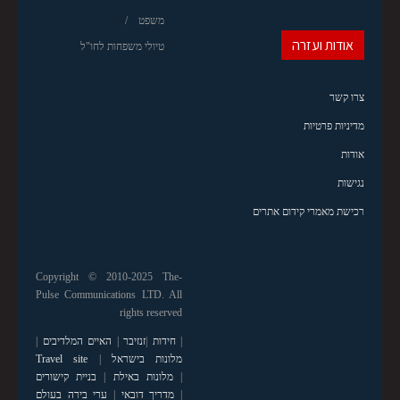
משפט
אודות ועזרה
טיולי משפחות לחו"ל
צרו קשר
מדיניות פרטיות
אודות
נגישות
רכישת מאמרי קידום אתרים
Copyright © 2010-2025 The-
Pulse Communications LTD. All
rights reserved
|
חידות
|
זנזיבר
|
האיים המלדיבים
|
מלונות בישראל
|
Travel site
|
מלונות באילת
|
בניית קישורים
|
מדריך דובאי
|
ערי בירה בעולם