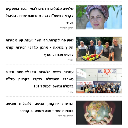
שלושה מנהלים חדשים לבתי הספר באופקים
לקראת תשפ"ז: ככה מתרחבת שדרת הניהול
בעיר
דופק החינוך
שפע פרי לקראת חגי תשרי: עונת קטיף פירות
הקיץ בשיאה - ארגון מגדלי הפירות קורא
לרכוש תוצרת הארץ
בארץ
עשרות ראשי הלשכות הדו-לאומיות ונציגי
משרדי הממשלה ביקרו בקריית מד"א
ברמלה ונחשפו למוקד 101
בארץ
הודעות ירוקות, אכיפה גלובלית ופגיעה
בזכויות יסוד – מבט משפטי ביקורתי
הדופק הפלילי