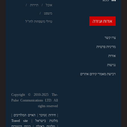
אוכל
תיירות
משפט
אודות ועזרה
טיולי משפחות לחו"ל
צרו קשר
מדיניות פרטיות
אודות
נגישות
רכישת מאמרי קידום אתרים
Copyright © 2010-2025 The-
Pulse Communications LTD. All
rights reserved
|
חידות
|
זנזיבר
|
האיים המלדיבים
|
מלונות בישראל
|
Travel site
|
מלונות באילת
|
בניית קישורים