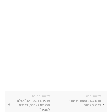
למאמר הבא
למאמר הקודם
חדש בבתי הספר: שיעורי
מחאת התלמידים: "אצלנו
צרכנות נבונה
מחנכים לאהבה, ברש"פ
לשנאה"