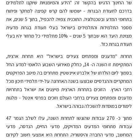
שר החינוך הדגיש בהקשר זה: "הידע והמיומנויות שיוקנו לתלמידים
בדרכם לתעודת הבגרות - ישמשו להם קרש קפיצה למחקר ופיתוח
בתחומי המדע ובטכנולוגיה. התוכנית צפויה להכפיל, בתוך 5 שנים, את
מספר התלמידות והתלמידים בישראל בעלי תעודת בגרות מדעית
מצוינת. היעד הוא שבתוך 5 שנים – 10% מתלמידי כל מחזור יהיו בעלי
תעודת בגרות כזו".
תחרות "מדענים ומפתחים צעירים בישראל" היא תחרות ארצית,
המתקיימת זו השנה ה- 14, כחלק מאירועי השבוע הלאומי למדע החל
בסמוך ליום הולדתו של אלברט איינשטיין. מתחרים בה מיטב הפרויקטים
המחקריים וההנדסיים שבוצעו בשנה האחרונה על-ידי תלמידי תיכון מכל
רחבי הארץ. הזוכים בתחרות הארצית מייצגים את ישראל בתחרויות
מדענים ומפתחים צעירים ברחבי העולם וזוכים בפרסי אינטל - מלגות
לימודים במוסדות להשכלה גבוהה בישראל.
מתוך כ- 270 עבודות שהוגשו לתחרות השנה, עלו לשלב הגמר 47
עבודות מתחומי המדעים המדויקים, מדעי החיים, הנדסה, מדעי
המחשב, מדעי החברה והיסטוריה. התחרות היא אמצעי חשוב לקידום