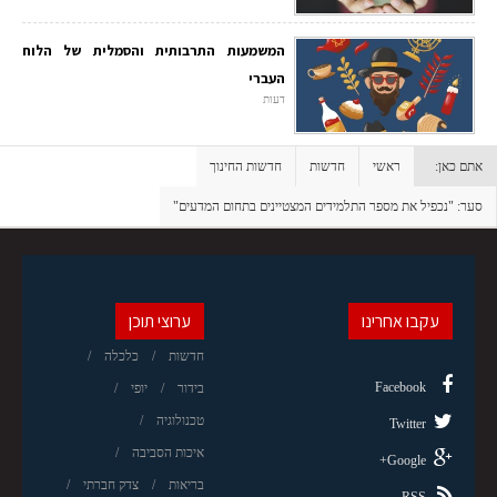
המשמעות התרבותית והסמלית של הלוח
העברי
דעות
אתם כאן:
ראשי
חדשות
חדשות החינוך
סער: "נכפיל את מספר התלמידים המצטיינים בתחום המדעים"
עקבו אחרינו
ערוצי תוכן
חדשות
כלכלה
Facebook
בידור
יופי
טכנולוגיה
Twitter
איכות הסביבה
Google+
בריאות
צדק חברתי
RSS