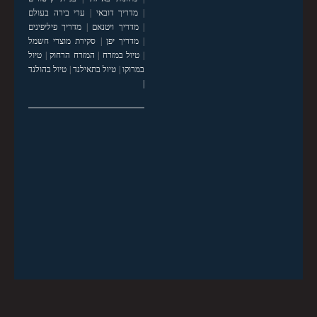
|
מדריך דובאי
|
ערי בירה בעולם
|
מדריך ויטנאם
|
מדריך פיליפינים
|
מדריך יפן
|
סקירת מוצרי חשמל
|
טיול במזרח
|
המזרח הרחוק
|
טיול
במרוקו
|
טיול בתאילנד
|
טיול בהולנד
|