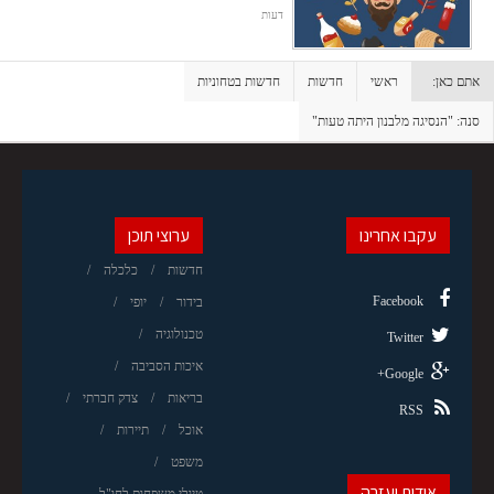
דעות
אתם כאן:
ראשי
חדשות
חדשות בטחוניות
סנה: "הנסיגה מלבנון היתה טעות"
עקבו אחרינו
ערוצי תוכן
חדשות
כלכלה
Facebook
בידור
יופי
טכנולוגיה
Twitter
איכות הסביבה
Google+
בריאות
צדק חברתי
RSS
אוכל
תיירות
משפט
אודות ועזרה
טיולי משפחות לחו"ל