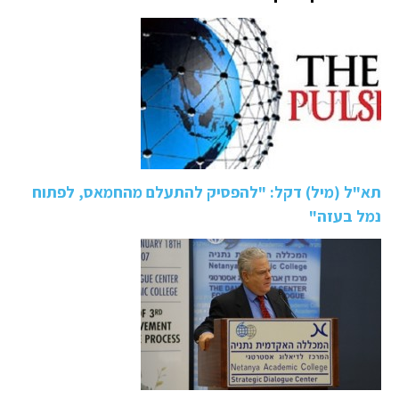
תא"ל (מיל) דקל: "להפסיק להתעלם מהחמאס, לפתוח
נמל בעזה"