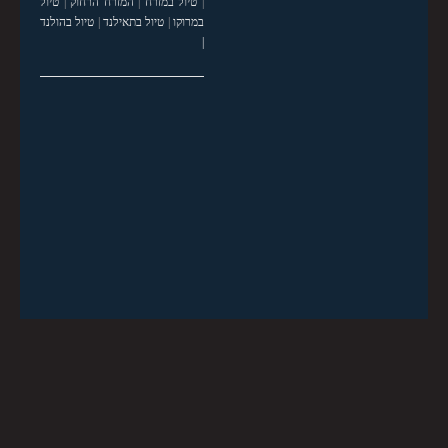
|
טיול במזרח
|
המזרח הרחוק
|
טיול
במרוקו
|
טיול בתאילנד
|
טיול בהולנד
|