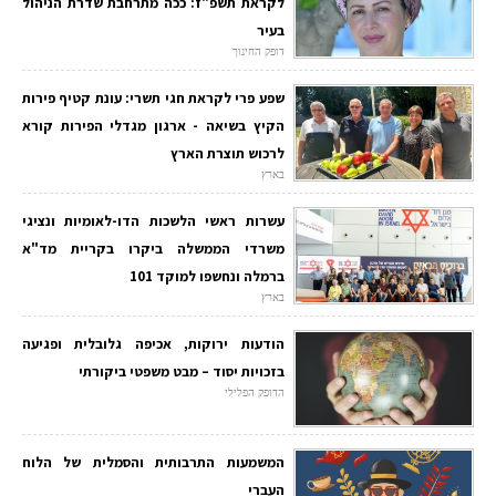
לקראת תשפ"ז: ככה מתרחבת שדרת הניהול
בעיר
דופק החינוך
שפע פרי לקראת חגי תשרי: עונת קטיף פירות
הקיץ בשיאה - ארגון מגדלי הפירות קורא
לרכוש תוצרת הארץ
בארץ
עשרות ראשי הלשכות הדו-לאומיות ונציגי
משרדי הממשלה ביקרו בקריית מד"א
ברמלה ונחשפו למוקד 101
בארץ
הודעות ירוקות, אכיפה גלובלית ופגיעה
בזכויות יסוד – מבט משפטי ביקורתי
הדופק הפלילי
המשמעות התרבותית והסמלית של הלוח
העברי