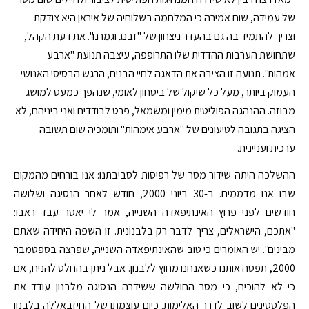
של עמידה, שום אמירה כי המלחמה בשלוחיה של איראן היא צודקת
וצריך להתמיד בה גם בהעדר ניצחון של "זבנג וגמרנו". את דעת הקהל,
שתחושת הערבות ההדדית שלו התרופפה, עיצבה תנועת "ארבע
אמהות". תנועה זו הציבה את הדאגה לחיי הבנים, הרגש הבסיסי האנושי
העמוק ביותר, מעל כל שיקול של ביטחון לאומי, שנהפך כמעט למושג
מבוזה. ההנהגה הפוליטית מימין ומשמאל, פרט לבודדים ואני ביניהם, לא
הציגה בתגובה לטיעונים של "ארבע אימהות" ותומכיה שום תשובה
ערכית ועניינית.
ההשלכה היתה שידור מסר של רפיסות לסביבתנו: אנו בורחים מהמקום
שבו אנו מדממים. ב-30 ביוני 2000, חודש לאחר הנסיגה ושלושה
חודשים לפני פרוץ האינתיפאדה השנייה, אמר לי יאסר עבד ראבו:
"אתכם, הישראלים, צריך לדבר רק בלבנונית. זו השפה היחידה שאתם
מבינים". יש האומרים כי טוב שהאינתיפאדה השנייה, שפרצה בספטמבר
2000, תפסה אותנו כשאנחנו מחוץ ללבנון. אבל ניתן בהחלט להניח, אם
כי לא להוכיח, כי מסר החולשה ששידרה הנסיגה מלבנון עודד את
הפלסטינים לשוב לדרך האלימות. כיום עוצמתו של החיזבאללה בלבנון