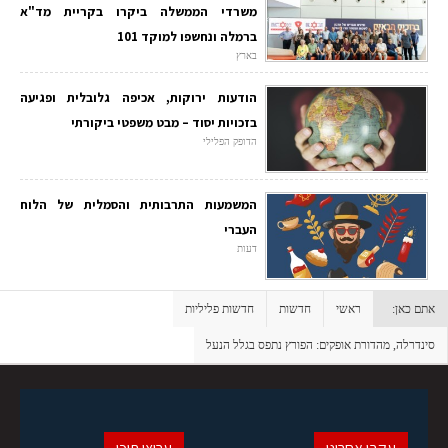
משרדי הממשלה ביקרו בקריית מד"א
ברמלה ונחשפו למוקד 101
בארץ
הודעות ירוקות, אכיפה גלובלית ופגיעה
בזכויות יסוד – מבט משפטי ביקורתי
הדופק הפלילי
המשמעות התרבותית והסמלית של הלוח
העברי
דעות
אתם כאן:
ראשי
חדשות
חדשות פליליות
סינדרלה, מהדורת אופקים: הפורץ נתפס בגלל הנעל