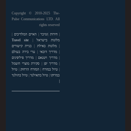
Copyright © 2010-2025 The-
Pulse Communications LTD. All
rights reserved
|
חידות
|
זנזיבר
|
האיים המלדיבים
|
מלונות בישראל
|
Travel site
|
מלונות באילת
|
בניית קישורים
|
מדריך דובאי
|
ערי בירה בעולם
|
מדריך ויטנאם
|
מדריך פיליפינים
|
מדריך יפן
|
סקירת מוצרי חשמל
|
טיול במזרח
|
המזרח הרחוק
|
טיול
במרוקו
|
טיול בתאילנד
|
טיול בהולנד
|