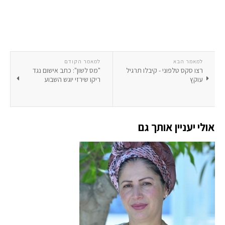
למאמר הבא
למאמר הקודם
רצו סקס טלפוני - קיבלו תרגיל
"מס לשון": כתב אישום נגד
עוקץ
ריקו שירזי יוגש השבוע
אולי יעניין אותך גם