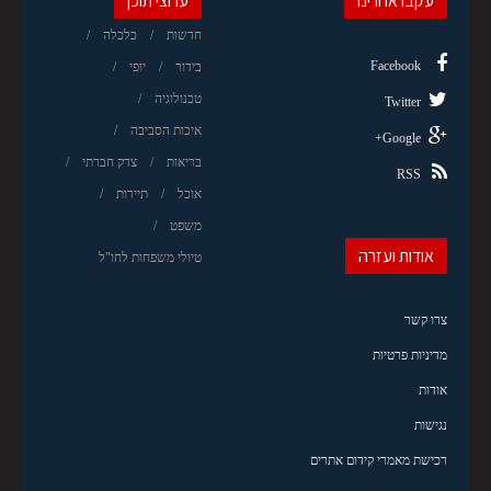
עקבו אחרינו
ערוצי תוכן
חדשות
כלכלה
Facebook
בידור
יופי
טכנולוגיה
Twitter
איכות הסביבה
Google+
בריאות
צדק חברתי
RSS
אוכל
תיירות
משפט
אודות ועזרה
טיולי משפחות לחו"ל
צרו קשר
מדיניות פרטיות
אודות
נגישות
רכישת מאמרי קידום אתרים