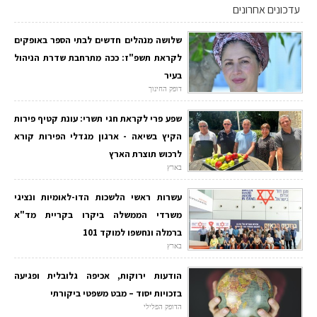
עדכונים אחרונים
שלושה מנהלים חדשים לבתי הספר באופקים
לקראת תשפ"ז: ככה מתרחבת שדרת הניהול
בעיר
דופק החינוך
שפע פרי לקראת חגי תשרי: עונת קטיף פירות
הקיץ בשיאה - ארגון מגדלי הפירות קורא
לרכוש תוצרת הארץ
בארץ
עשרות ראשי הלשכות הדו-לאומיות ונציגי
משרדי הממשלה ביקרו בקריית מד"א
ברמלה ונחשפו למוקד 101
בארץ
הודעות ירוקות, אכיפה גלובלית ופגיעה
בזכויות יסוד – מבט משפטי ביקורתי
הדופק הפלילי