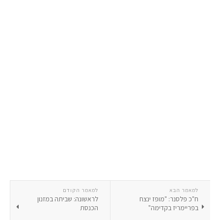
למאמר הבא
למאמר הקודם
ח"כ פלסנר: "מופז ינצח
לראשונה: שביתה במזנון
בפריימריז בקדימה"
הכנסת