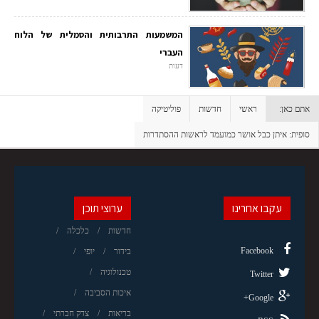
המשמעות התרבותית והסמלית של הלוח
העברי
דעות
אתם כאן:
ראשי
חדשות
פוליטיקה
סופית: איתן כבל אושר כמועמד לראשות ההסתדרות
עקבו אחרינו
ערוצי תוכן
חדשות
כלכלה
Facebook
בידור
יופי
טכנולוגיה
Twitter
איכות הסביבה
Google+
בריאות
צדק חברתי