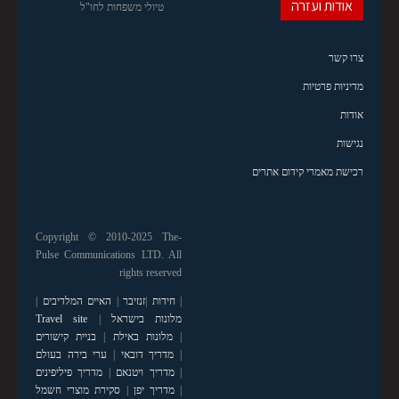
אודות ועזרה
טיולי משפחות לחו"ל
צרו קשר
מדיניות פרטיות
אודות
נגישות
רכישת מאמרי קידום אתרים
Copyright © 2010-2025 The-
Pulse Communications LTD. All
rights reserved
|
חידות
|
זנזיבר
|
האיים המלדיבים
|
מלונות בישראל
|
Travel site
|
מלונות באילת
|
בניית קישורים
|
מדריך דובאי
|
ערי בירה בעולם
|
מדריך ויטנאם
|
מדריך פיליפינים
|
מדריך יפן
|
סקירת מוצרי חשמל