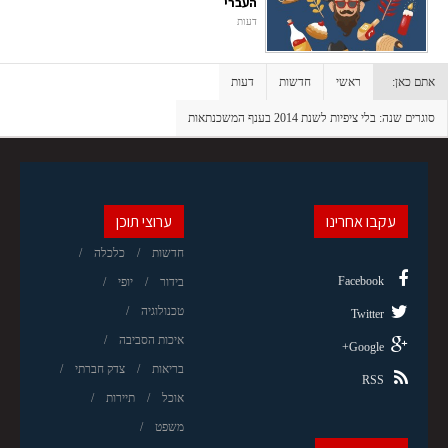
העברי
דעות
אתם כאן:
ראשי
חדשות
דעות
סוגרים שנה: בלי ציפיות לשנת 2014 בענף המשכנתאות
עקבו אחרינו
ערוצי תוכן
חדשות
כלכלה
Facebook
בידור
יופי
טכנולוגיה
Twitter
איכות הסביבה
Google+
בריאות
צדק חברתי
RSS
אוכל
תיירות
משפט