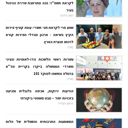
לקראת תשפ"ז: ככה מתרחבת שדרת הניהול
בעיר
דופק החינוך
שפע פרי לקראת חגי תשרי: עונת קטיף פירות
הקיץ בשיאה - ארגון מגדלי הפירות קורא
לרכוש תוצרת הארץ
בארץ
עשרות ראשי הלשכות הדו-לאומיות ונציגי
משרדי הממשלה ביקרו בקריית מד"א
ברמלה ונחשפו למוקד 101
בארץ
הודעות ירוקות, אכיפה גלובלית ופגיעה
בזכויות יסוד – מבט משפטי ביקורתי
הדופק הפלילי
המשמעות התרבותית והסמלית של הלוח