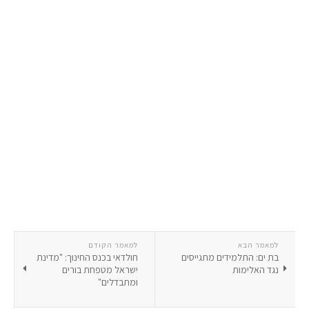
למאמר הבא
למאמר הקודם
בת ים: התלמידים מתגייסים
חולדאי בכנס החינוך: "מדינת
נגד האלימות
ישראל מטפחת בורים
ומתבדלים"