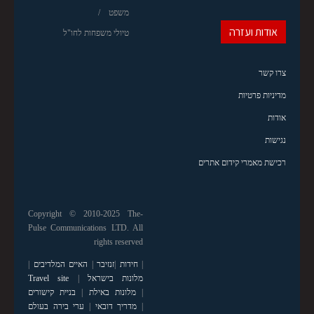
משפט
אודות ועזרה
טיולי משפחות לחו"ל
צרו קשר
מדיניות פרטיות
אודות
נגישות
רכישת מאמרי קידום אתרים
Copyright © 2010-2025 The-
Pulse Communications LTD. All
rights reserved
|
חידות
|
זנזיבר
|
האיים המלדיבים
|
מלונות בישראל
|
Travel site
|
מלונות באילת
|
בניית קישורים
|
מדריך דובאי
|
ערי בירה בעולם