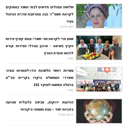
שלושה מנהלים חדשים לבתי הספר באופקים
לקראת תשפ"ז: ככה מתרחבת שדרת הניהול
בעיר
דופק החינוך
שפע פרי לקראת חגי תשרי: עונת קטיף פירות
הקיץ בשיאה - ארגון מגדלי הפירות קורא
לרכוש תוצרת הארץ
בארץ
עשרות ראשי הלשכות הדו-לאומיות ונציגי
משרדי הממשלה ביקרו בקריית מד"א
ברמלה ונחשפו למוקד 101
בארץ
הודעות ירוקות, אכיפה גלובלית ופגיעה
בזכויות יסוד – מבט משפטי ביקורתי
הדופק הפלילי