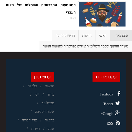
המשמעות התרבותית והסמלית של הלוח
העברי
דעות
אתם כאן:
ראשי
חדשות
חדשות החינוך
משרד החינוך יסבסד תשלומי תלמידים בפריפריה לתנועות הנוער
עקבו אחרינו
ערוצי תוכן
חדשות
כלכלה
Facebook
בידור
יופי
טכנולוגיה
Twitter
איכות הסביבה
Google+
בריאות
צדק חברתי
RSS
אוכל
תיירות