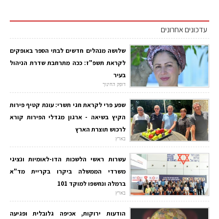
עדכונים אחרונים
שלושה מנהלים חדשים לבתי הספר באופקים
לקראת תשפ"ז: ככה מתרחבת שדרת הניהול
בעיר
דופק החינוך
שפע פרי לקראת חגי תשרי: עונת קטיף פירות
הקיץ בשיאה - ארגון מגדלי הפירות קורא
לרכוש תוצרת הארץ
בארץ
עשרות ראשי הלשכות הדו-לאומיות ונציגי
משרדי הממשלה ביקרו בקריית מד"א
ברמלה ונחשפו למוקד 101
בארץ
הודעות ירוקות, אכיפה גלובלית ופגיעה