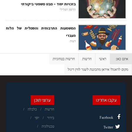
בזכויות יסוד – מבט משפטי ביקורתי
הדופק הפלילי
המשמעות התרבותית והסמלית של הלוח
העברי
דעות
אתם כאן:
ראשי
חדשות
חדשות בטחוניות
מקום לדאגה? איראן מתכוננת לשגר לווין ריגול
עקבו אחרינו
ערוצי תוכן
חדשות
כלכלה
Facebook
בידור
יופי
טכנולוגיה
Twitter