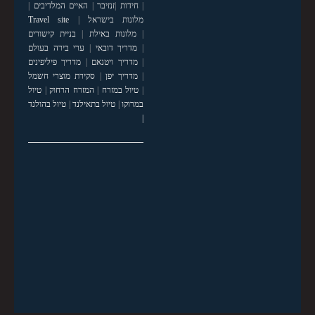
|
חידות
|
זנזיבר
|
האיים המלדיבים
|
מלונות בישראל
|
Travel site
|
מלונות באילת
|
בניית קישורים
|
מדריך דובאי
|
ערי בירה בעולם
|
מדריך ויטנאם
|
מדריך פיליפינים
|
מדריך יפן
|
סקירת מוצרי חשמל
|
טיול במזרח
|
המזרח הרחוק
|
טיול
במרוקו
|
טיול בתאילנד
|
טיול בהולנד
|