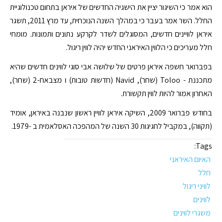
הוא אמר כי השיגור יציין את הישגיה החדשים של איראן בתחום טכנולוגיית
החלל. השר אמר בעבר כי במהלך השנה הנוכחית, עד מרץ 2011, תשגר
איראן לוויינים חדשים, המסוגלים לשדר לקרקע נתונים ותמונות. מומחי
חלל מעריכים כי הלווין האיראני החדש יהיה לווין ריגול.
בפברואר חשפה איראן פרטים של שלושה אבי סוגי לווינים חדשים שהיא
מתכננת - Toloo (שחר), Navid (חדשות טובות) ו מצבאח-2 (שחר),
האחרון אמור להיות לווין תקשורת.
בחודש פברואר 2009, השיקה איראן לוויין ראשון שנבנה באיראן, אומיד
(תקווה), במקביל לחגיגות 30 השנה של המהפכה האסלאמית ב -1979.
Tags:
האיום האיראני
חלל
לוויני ריגול
לווינים
משגרי לווינים