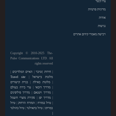
צרו קשר
מדיניות פרטיות
אודות
נגישות
רכישת מאמרי קידום אתרים
Copyright © 2010-2025 The-
Pulse Communications LTD. All
rights reserved
|
חידות
|
זנזיבר
|
האיים המלדיבים
|
מלונות בישראל
|
Travel site
|
מלונות באילת
|
בניית קישורים
|
מדריך דובאי
|
ערי בירה בעולם
|
מדריך ויטנאם
|
מדריך פיליפינים
|
מדריך יפן
|
סקירת מוצרי חשמל
|
טיול במזרח
|
המזרח הרחוק
|
טיול
במרוקו
|
טיול בתאילנד
|
טיול בהולנד
|