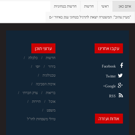
אתם כאן:
ראשי
חדשות
חדשות בטחוניות
"מעיין צהוב": המשטרה יוצאת לתרגיל בטחוני ענק באיזור י-ם
עקבו אחרינו
ערוצי תוכן
חדשות
כלכלה
Facebook
בידור
יופי
טכנולוגיה
Twitter
איכות הסביבה
Google+
בריאות
צדק חברתי
RSS
אוכל
תיירות
משפט
אודות ועזרה
טיולי משפחות לחו"ל