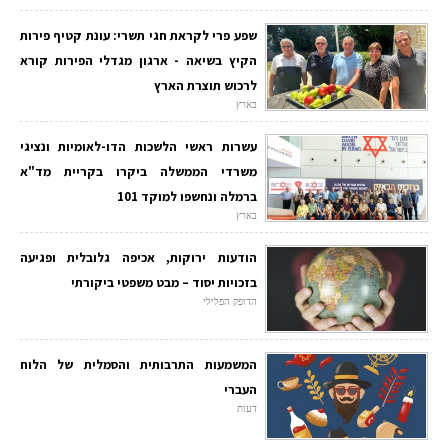
שפע פרי לקראת חגי תשרי: עונת קטיף פירות
הקיץ בשיאה - ארגון מגדלי הפירות קורא
לרכוש תוצרת הארץ
בארץ
עשרות ראשי הלשכות הדו-לאומיות ונציגי
משרדי הממשלה ביקרו בקריית מד"א
ברמלה ונחשפו למוקד 101
בארץ
הודעות ירוקות, אכיפה גלובלית ופגיעה
בזכויות יסוד – מבט משפטי ביקורתי
הדופק הפלילי
המשמעות התרבותית והסמלית של הלוח
העברי
דעות