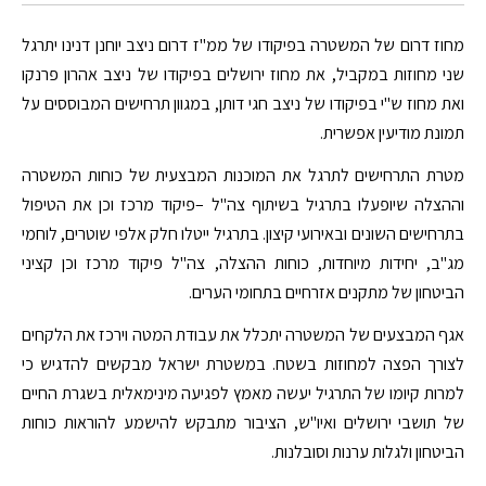
מחוז דרום של המשטרה בפיקודו של ממ"ז דרום ניצב יוחנן דנינו יתרגל
שני מחוזות במקביל, את מחוז ירושלים בפיקודו של ניצב אהרון פרנקו
ואת מחוז ש"י בפיקודו של ניצב חגי דותן, במגוון תרחישים המבוססים על
תמונת מודיעין אפשרית.
מטרת התרחישים לתרגל את המוכנות המבצעית של כוחות המשטרה
וההצלה שיופעלו בתרגיל בשיתוף צה"ל –פיקוד מרכז וכן את הטיפול
בתרחישים השונים ובאירועי קיצון. בתרגיל ייטלו חלק אלפי שוטרים, לוחמי
מג"ב, יחידות מיוחדות, כוחות ההצלה, צה"ל פיקוד מרכז וכן קציני
הביטחון של מתקנים אזרחיים בתחומי הערים.
אגף המבצעים של המשטרה יתכלל את עבודת המטה וירכז את הלקחים
לצורך הפצה למחוזות בשטח. במשטרת ישראל מבקשים להדגיש כי
למרות קיומו של התרגיל יעשה מאמץ לפגיעה מינימאלית בשגרת החיים
של תושבי ירושלים ואיו"ש, הציבור מתבקש להישמע להוראות כוחות
הביטחון ולגלות ערנות וסובלנות.