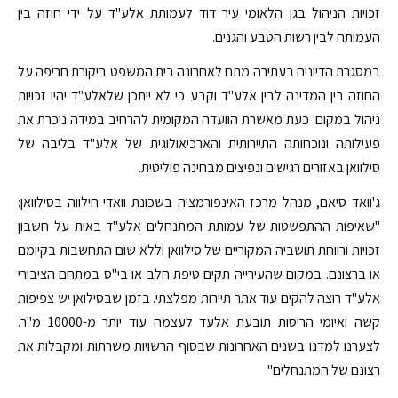
זכויות הניהול בגן הלאומי עיר דוד לעמותת אלע"ד על ידי חוזה בין
העמותה לבין רשות הטבע והגנים.
במסגרת הדיונים בעתירה מתח לאחרונה בית המשפט ביקורת חריפה על
החוזה בין המדינה לבין אלע"ד וקבע כי לא ייתכן שלאלע"ד יהיו זכויות
ניהול במקום. כעת מאשרת הוועדה המקומית להרחיב במידה ניכרת את
פעילותה ונוכחותה התיירותית והארכיאולוגית של אלע"ד בליבה של
סילוואן באזורים רגישים ונפיצים מבחינה פוליטית.
ג'וואד סיאם, מנהל מרכז האינפורמציה בשכונת וואדי חילווה בסילוואן:
"שאיפות ההתפשטות של עמותת המתנחלים אלע"ד באות על חשבון
זכויות ורווחת תושביה המקוריים של סילוואן וללא שום התחשבות בקיומם
או ברצונם. במקום שהעירייה תקים טיפת חלב או בי"ס במתחם הציבורי
אלע"ד רוצה להקים עוד אתר תיירות מפלצתי. בזמן שבסילואן יש צפיפות
קשה ואיומי הריסות תובעת אלעד לעצמה עוד יותר מ-10000 מ"ר.
לצערנו למדנו בשנים האחרונות שבסוף הרשויות משרתות ומקבלות את
רצונם של המתנחלים"