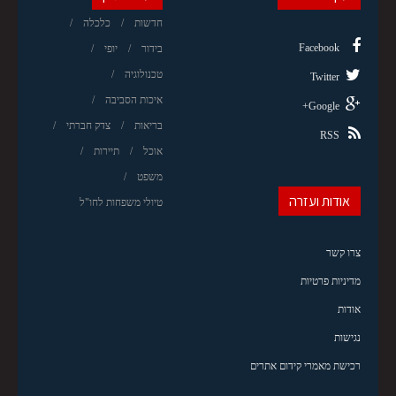
חדשות
כלכלה
Facebook
בידור
יופי
טכנולוגיה
Twitter
איכות הסביבה
Google+
בריאות
צדק חברתי
RSS
אוכל
תיירות
משפט
אודות ועזרה
טיולי משפחות לחו"ל
צרו קשר
מדיניות פרטיות
אודות
נגישות
רכישת מאמרי קידום אתרים