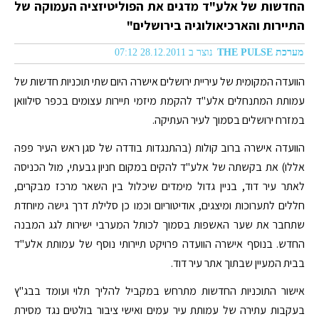
החדשות של אלע"ד מדגים את הפוליטיזציה העמוקה של
התיירות והארכיאולוגיה בירושלים"
מערכת THE PULSE
נוצר ב 28.12.2011 07:12
הוועדה המקומית של עיריית ירושלים אישרה היום שתי תוכניות חדשות של
עמותת המתנחלים אלע"ד להקמת מיזמי תיירות עצומים בכפר סילוואן
במזרח ירושלים בסמוך לעיר העתיקה.
הוועדה אישרה ברוב קולות (בהתנגדות בודדה של סגן ראש העיר פפה
אללו) את בקשתה של אלע"ד להקים במקום חניון גבעתי, מול הכניסה
לאתר עיר דוד, בניין גדול מימדים שיכלול בין השאר מרכז מבקרים,
חללים לתערוכות ומיצגים, אודיטוריום וכמו כן סלילת דרך גישה מיוחדת
שתחבר את שער האשפות בסמוך לכותל המערבי ישירות לגג המבנה
החדש. בנוסף אישרה הוועדה פרויקט תיירותי נוסף של עמותת אלע"ד
בבית המעיין שבתוך אתר עיר דוד.
אישור התוכניות החדשות מתרחש במקביל להליך תלוי ועומד בבג"ץ
בעקבות עתירה של עמותת עיר עמים ואישי ציבור בולטים נגד מסירת