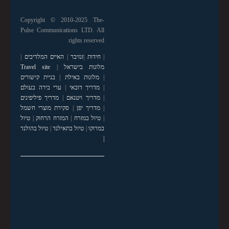
Copyright © 2010-2025 The-
Pulse Communications LTD. All
rights reserved
|
חידות
|
זנזיבר
|
האיים המלדיבים
|
מלונות בישראל
|
Travel site
|
מלונות באילת
|
בניית קישורים
|
מדריך דובאי
|
ערי בירה בעולם
|
מדריך ויטנאם
|
מדריך פיליפינים
|
מדריך יפן
|
סקירת מוצרי חשמל
|
טיול במזרח
|
המזרח הרחוק
|
טיול
במרוקו
|
טיול בתאילנד
|
טיול בהולנד
|