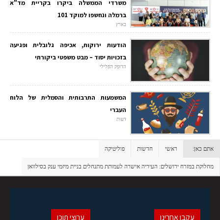
משרדי הממשלה ביקרו בקריית מד"א
ברמלה ונחשפו למוקד 101
בארץ
הודעות ירוקות, אכיפה גלובלית ופגיעה
בזכויות יסוד – מבט משפטי ביקורתי
הדופק הפלילי
המשמעות התרבותית והסמלית של הלוח
העברי
דעות
אתם כאן:
ראשי
חדשות
פוליטיקה
מחלוקת במזרח ירושלים: העיריה אישרה לעמותת מתנחלים בניית מיזמי ענק בסילוואן
עקבו אחרינו
ערוצי תוכן