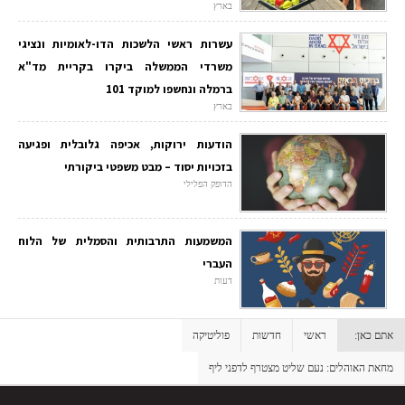
בארץ
עשרות ראשי הלשכות הדו-לאומיות ונציגי
משרדי הממשלה ביקרו בקריית מד"א
ברמלה ונחשפו למוקד 101
בארץ
הודעות ירוקות, אכיפה גלובלית ופגיעה
בזכויות יסוד – מבט משפטי ביקורתי
הדופק הפלילי
המשמעות התרבותית והסמלית של הלוח
העברי
דעות
אתם כאן:
ראשי
חדשות
פוליטיקה
מחאת האוהלים: נעם שליט מצטרף לדפני ליף