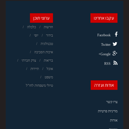
עקבו אחרינו
ערוצי תוכן
חדשות
כלכלה
Facebook
בידור
יופי
טכנולוגיה
Twitter
איכות הסביבה
Google+
בריאות
צדק חברתי
RSS
אוכל
תיירות
משפט
אודות ועזרה
טיולי משפחות לחו"ל
צרו קשר
מדיניות פרטיות
אודות