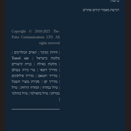
נגישות
רכישת מאמרי קידום אתרים
Copyright © 2010-2025 The-
Pulse Communications LTD. All
rights reserved
|
חידות
|
זנזיבר
|
האיים המלדיבים
|
מלונות בישראל
|
Travel site
|
מלונות באילת
|
בניית קישורים
|
מדריך דובאי
|
ערי בירה בעולם
|
מדריך ויטנאם
|
מדריך פיליפינים
|
מדריך יפן
|
סקירת מוצרי חשמל
|
טיול במזרח
|
המזרח הרחוק
|
טיול
במרוקו
|
טיול בתאילנד
|
טיול בהולנד
|