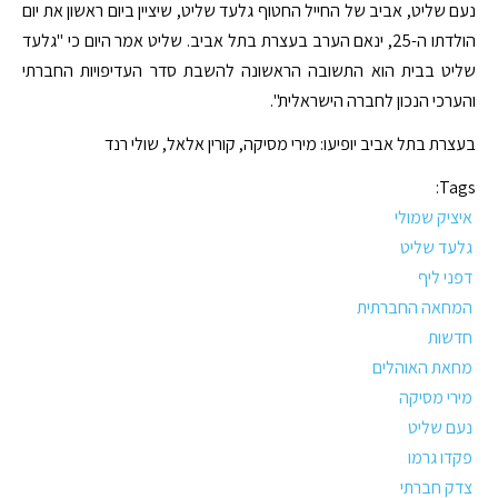
נעם שליט, אביב של החייל החטוף גלעד שליט, שיציין ביום ראשון את יום
הולדתו ה-25, ינאם הערב בעצרת בתל אביב. שליט אמר היום כי "גלעד
שליט בבית הוא התשובה הראשונה להשבת סדר העדיפויות החברתי
והערכי הנכון לחברה הישראלית".
בעצרת בתל אביב יופיעו: מירי מסיקה, קורין אלאל, שולי רנד
Tags:
איציק שמולי
גלעד שליט
דפני ליף
המחאה החברתית
חדשות
מחאת האוהלים
מירי מסיקה
נעם שליט
פקדו גרמו
צדק חברתי