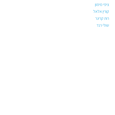
ציפי מימון
קורין אלאל
רות קריגר
שולי רנד