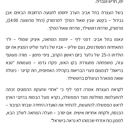
יפו, חריש וטבריה.
בשל העצרת בתל אביב הערב יחסמו לתנועה הרחובות הבאים: אבן
גבירול – בקטע שבין שאול המלך למרמורק (החל מהשעה 14:00),
מרמורק, שדרות רוטשילד, שדרות שאול המלך.
ינאמו בתל אביב: דפני ליף – יוזמת המחאה, איציק שמולי – יו"ר
התאחדות הסטודנטים, נעם שליט – אביו של גלעד שליט המציין את יום
הולדתו ה-25 של גלעד ביום ראשון הקרוב, ציפי מימון – מורה מעוטף
עזה, משפחתה מתגוררת בקו האש, פקדו גדמו – מעמותת "טנא
בריאות" לצמצום פערי הבריאות בקהילה האתיופית, רות קריגר - ניצולת
שואה ממאהל הניצולים ברוטשילד.
לקראת העצרות אמרה דפני ליף כי "אחרי שזעקת ההמונים זכתה
להתעלמות מוחלטת מצד הממשלה, נקרא מעל הבמות ברחבי הארץ
לראש הממשלה להתעשת, להחזיר את הוועדה היחידה שבחר הציבור –
הכנסת, ולקחת אחריות אישית. אם יסרב – תעלה המחאה לשלב הבא,
למפגן כוח אזרחי שכמוהו לא נראה בישראל".