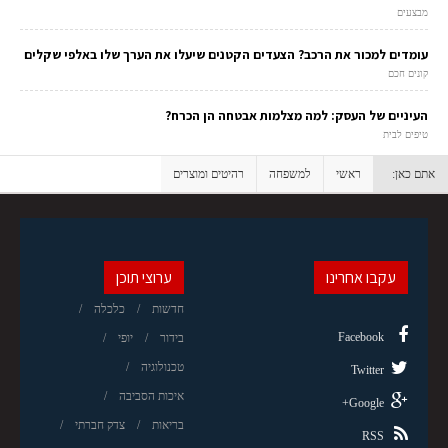
מבצעים
עומדים למכור את הרכב? הצעדים הקטנים שיעלו את הערך שלו באלפי שקלים
קונים חכם
העיניים של העסק: למה מצלמות אבטחה הן הכרח?
טיפים לבית
אתם כאן:
ראשי
למשפחה
רהיטים ומוצרים
עקבו אחרינו
ערוצי תוכן
חדשות
כלכלה
Facebook
בידור
יופי
טכנולוגיה
Twitter
איכות הסביבה
Google+
בריאות
צדק חברתי
RSS