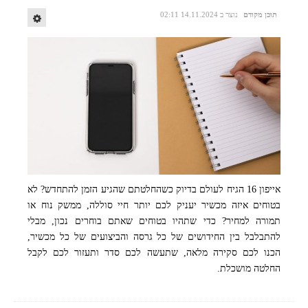
תוכן מקודם
נוצר ב 14.11.2024 02:11
אייפון 16 הגיח לעולם בדיוק כשהחלטתם שהגיע הזמן להתחדש? לא
קרדיט ל Mike Murray באתר PEXELS
בטוחים איזה מכשיר יעניק לכם יותר חיי סוללה, ממשק נוח או
תמורה למחיר? כדי שתהיו בטוחים שאתם בוחרים נכון, מבלי
להתבלבל בין החידושים של כל גרסה והביצועים של כל מכשיר,
הכנו לכם סקירה מלאה, שתעשה לכם סדר ותעזור לכם לקבל
החלטה מושכלת.