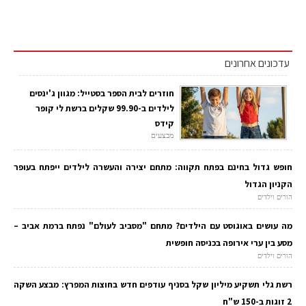
עדכונים אחרונים
חוזרים לבית הספר בסטייל: מגוון ג'ינסים
לילדים ב-99.90 שקלים ברשת לי קופר
קידס
מבצעים
חופש גדול בחינם בפתח תקווה: מתחם יצירה והעשרה לילדים ייפתח בעופר
הקניון הגדול
הורים וילדים
מה עושים באוגוסט עם הילדים? מתחם "מסביב לעולם" נפתח ברמת אביב –
מסע בין ערי אירופה בכניסה חופשית
הורים וילדים
רשת גלי תשקיע מיליון שקל בסניף עודפים חדש בחוצות המפרץ: מבצע השקה
2 זוגות ב-150 ש"ח