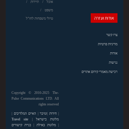
אוכל
תיירות
משפט
אודות ועזרה
טיולי משפחות לחו"ל
צרו קשר
מדיניות פרטיות
אודות
נגישות
רכישת מאמרי קידום אתרים
Copyright © 2010-2025 The-
Pulse Communications LTD. All
rights reserved
|
חידות
|
זנזיבר
|
האיים המלדיבים
|
מלונות בישראל
|
Travel site
|
מלונות באילת
|
בניית קישורים