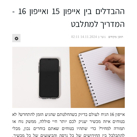
ההבדלים בין אייפון 15 ואייפון 16 -
המדריך למתלבט
תוכן מקודם
נוצר ב 14.11.2024 02:11
אייפון 16 הגיח לעולם בדיוק כשהחלטתם שהגיע הזמן להתחדש? לא
קרדיט ל Mike Murray באתר PEXELS
בטוחים איזה מכשיר יעניק לכם יותר חיי סוללה, ממשק נוח או
תמורה למחיר? כדי שתהיו בטוחים שאתם בוחרים נכון, מבלי
להתבלבל בין החידושים של כל גרסה והביצועים של כל מכשיר,