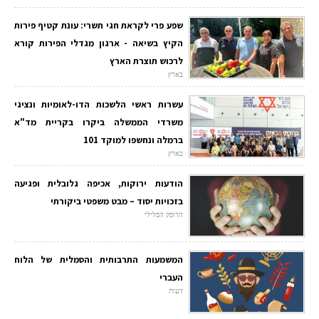
שפע פרי לקראת חגי תשרי: עונת קטיף פירות
הקיץ בשיאה - ארגון מגדלי הפירות קורא
לרכוש תוצרת הארץ
בארץ
עשרות ראשי הלשכות הדו-לאומיות ונציגי
משרדי הממשלה ביקרו בקריית מד"א
ברמלה ונחשפו למוקד 101
בארץ
הודעות ירוקות, אכיפה גלובלית ופגיעה
בזכויות יסוד – מבט משפטי ביקורתי
הדופק הפלילי
המשמעות התרבותית והסמלית של הלוח
העברי
דעות