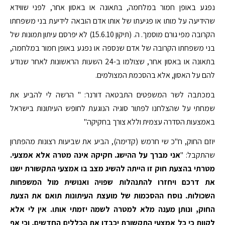
נפגע באופן חמור במלחמה, בתאונה או באסון אחר, לפני שווידא
שהידיעה על מותו או פגיעתו של אותו אדם הובאה לידיעת בני משפחתו
הקרובה מפי גורם מוסמך. ה. (תיקון 15.6.10) לא יפרסם עיתון תמונות של
בני משפחתו הקרובה של אדם שנספה או נפגע באופן חמור במלחמה,
בתאונה או באסון אחר, שצולמו ב-24 השעות הראשונות לאחר שנודע
להם על האסון, אלא בהסכמת המצולמים.
במכתבה לשר המשפטים התבטאה דורנר: " הרשה לי להביע את
שמחתי על שהצלחנו לפתור סוגיה הנוגעת לחופש העיתונות בישראל
באמצעות הסדרה עצמית וללא צורך בחקיקה"
יוזם החוק, ח"כ שי חרמש (קדימה), הביע את שביעות רצונות מהפתרון
שהתקבל: "
אני מברך על ההישג. חקיקה אינה מטרה אלא אמצעי.
מטרתי בהצעת חוק זו הייתה להשיג מצב בו אמצעי התקשורת ישנו
את דרכם ויחזרו להתנהלות שפויה ואנושית מול המשפחות
השכולות. נוסח ההסכמות של מועצת העיתונות תואם את הצעת
החוק, ונותן מענה מלא למטרה לשמה יזמתי אותו. אין לי אלא
לקוות כי כל אמצעי התקשורת יכבדו את הכללים החדשים, וכי אף