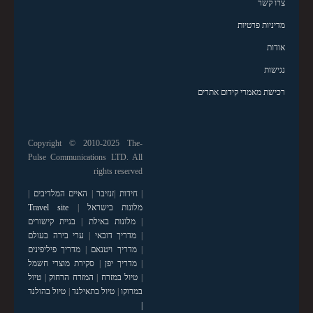
צרו קשר
מדיניות פרטיות
אודות
נגישות
רכישת מאמרי קידום אתרים
Copyright © 2010-2025 The-
Pulse Communications LTD. All
rights reserved
|
חידות
|
זנזיבר
|
האיים המלדיבים
|
מלונות בישראל
|
Travel site
|
מלונות באילת
|
בניית קישורים
|
מדריך דובאי
|
ערי בירה בעולם
|
מדריך ויטנאם
|
מדריך פיליפינים
|
מדריך יפן
|
סקירת מוצרי חשמל
|
טיול במזרח
|
המזרח הרחוק
|
טיול
במרוקו
|
טיול בתאילנד
|
טיול בהולנד
|