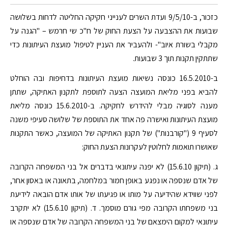
כזכור, ב-9/5/10 ועדת השרים לענייני חקיקה החליטה לדחות בשלושה
שבועות את ההצבעה על הצעת החוק של ח"כ שי חרמש – "הגנה על
מקבלי בשורת איוב"- ולהעביר את העניין לטיפול מועצת העיתונות כדי
שתתקין תקנות תוך 3 שבועות.
ב-16.5.2010 כונסה נשיאות מועצת העיתונות בדחיפות ובה הוחלט
להביא בפני מליאת המועצה הצעה לתוספת לתקנון האתיקה, שתתן
מענה לסוגיה מבלי להידרש לחקיקה. ב-15.6.2010 כונסה מליאת
מועצת העיתונות ואישרה פה אחד את התוספת של שלושה סעיפי משנה
לסעיף 9 ("קורבנות") של תקנון האתיקה של המועצה, כאשר התקנות
שאושרו תואמות לחלוטין לעקרונות הצעת החוק:
ג. (תיקון 15.6.10) לא יפנה עיתונאי בדברים אל בני המשפחה הקרובה
של אדם שנספה או נפגע באופן חמור במלחמה, בתאונה או באסון אחר,
לפני שווידא שהידיעה על מותו או פגיעתו של אותו אדם הובאה לידיעת
בני משפחתו הקרובה מפי גורם מוסמך. ד. (תיקון 15.6.10) לא יתקרב
עיתונאי למקום הימצאם של בני המשפחה הקרובה של אדם שנספה או