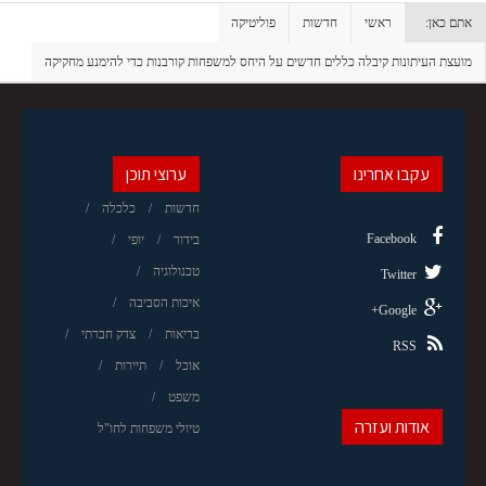
אתם כאן:
ראשי
חדשות
פוליטיקה
מועצת העיתונות קיבלה כללים חדשים על היחס למשפחות קורבנות כדי להימנע מחקיקה
עקבו אחרינו
ערוצי תוכן
חדשות
כלכלה
Facebook
בידור
יופי
טכנולוגיה
Twitter
איכות הסביבה
Google+
בריאות
צדק חברתי
RSS
אוכל
תיירות
משפט
אודות ועזרה
טיולי משפחות לחו"ל