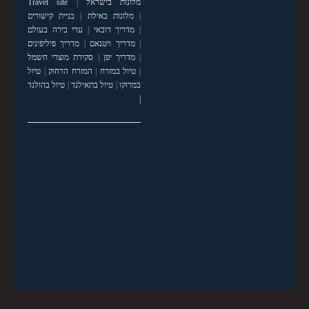
מלונות בישראל
|
Travel site
|
מלונות באילת
|
בניית קישורים
|
מדריך דובאי
|
ערי בירה בעולם
|
מדריך ויטנאם
|
מדריך פיליפינים
|
מדריך יפן
|
סקירת מוצרי חשמל
|
טיול במזרח
|
המזרח הרחוק
|
טיול
במרוקו
|
טיול בתאילנד
|
טיול בהולנד
|