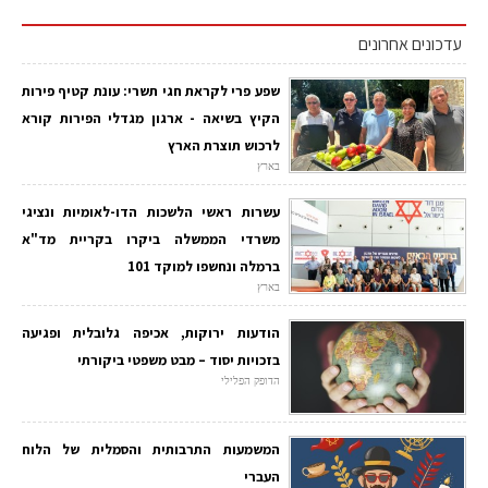
עדכונים אחרונים
שפע פרי לקראת חגי תשרי: עונת קטיף פירות
הקיץ בשיאה - ארגון מגדלי הפירות קורא
לרכוש תוצרת הארץ
בארץ
עשרות ראשי הלשכות הדו-לאומיות ונציגי
משרדי הממשלה ביקרו בקריית מד"א
ברמלה ונחשפו למוקד 101
בארץ
הודעות ירוקות, אכיפה גלובלית ופגיעה
בזכויות יסוד – מבט משפטי ביקורתי
הדופק הפלילי
המשמעות התרבותית והסמלית של הלוח
העברי