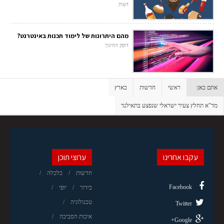
דעות
מהם היתרונות של לימוד תכנות באינטרנט?
דופק החינוך
אתם כאן:
ראשי
חדשות
בארץ
מד"א תחלץ צעיר ישראלי שנפצע בתאילנד
עקבו אחרינו
ערוצי תוכן
חדשות
כלכלה
Facebook
בידור
יופי
טכנולוגיה
Twitter
איכות הסביבה
Google+