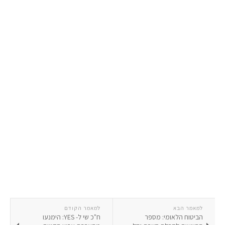
למאמר הבא
למאמר הקודם
הביטוח הלאומי: מספר
ח"כ שי ל- YES: הימנעו