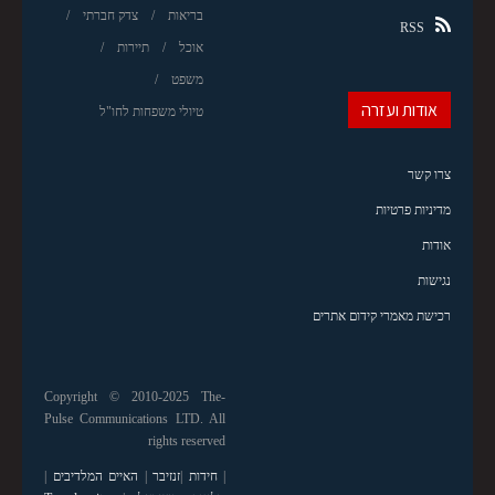
בריאות
צדק חברתי
RSS
אוכל
תיירות
משפט
אודות ועזרה
טיולי משפחות לחו"ל
צרו קשר
מדיניות פרטיות
אודות
נגישות
רכישת מאמרי קידום אתרים
Copyright © 2010-2025 The-
Pulse Communications LTD. All
rights reserved
|
חידות
|
זנזיבר
|
האיים המלדיבים
|