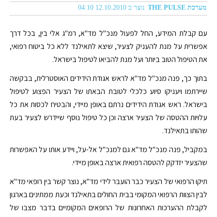
מערכת THE PULSE
נוצר ב 12.10.2010 04:10
עם קבלת המידע, החל לפעול מנכ"ל מד"א, רמ"ג אלי בין, בכל דרך
אפשרית על מנת להעניק לצעיר, שיצא לתאילנד ללא כל ביטוח רפואי,
את הטיפול הטוב ביותר ועל מנת להביאו לטיפול בישראל.
בתוך כך, פנה מנכ"ל מד"א לראש אגודת הידידים האוסטרלית, בבקשה
שיירתמו ויעניקו סיוע כלכלי לטובת הבאתו של הצעיר הפצוע לטיפול
בישראל. ראש אגודת הידידים נרתם באופן מיידי, והבטיח לכסות את כל
עלויות ההטסה של הצעיר ארצה וכן כל טיפול נוסף שיידרש לצעיר בעת
שהותו בתאילנד.
במקביל, פנה מנכ"ל מד"א גם למנכ"ל אל-על, ויידע אותו על האפשרות
שהצעיר יזדקק להטסה רפואית ארצה באופן מיידי.
תיקו הרפואי של הצעיר כבר הועבר לידי מד"א, נוצר קשר בין רופאי מד"א
לבין הצוות הרפואי המקומי בבית החולים בתאילנד וכעת ממתינים בארגון
לקבלת ההערכות האחרונות של הרופאים המקומיים בדבר מצבו של