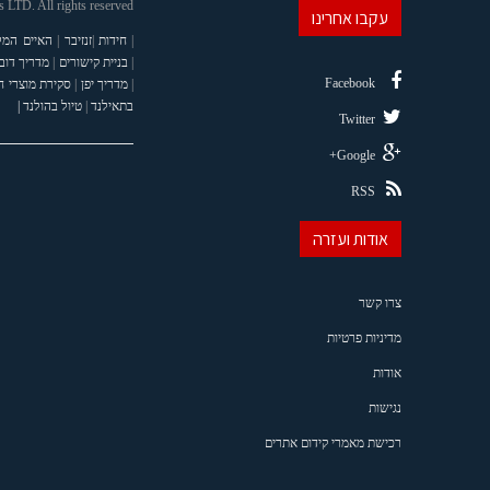
LTD. All rights reserved
עקבו אחרינו
|
חידות
|
זנזיבר
|
האיים המל
|
בניית קישורים
|
מדריך דוב
Facebook
|
מדריך יפן
|
סקירת מוצרי 
בתאילנד
|
טיול בהולנד |
Twitter
Google+
RSS
אודות ועזרה
צרו קשר
מדיניות פרטיות
אודות
נגישות
רכישת מאמרי קידום אתרים