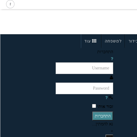
ידור
למשפחה
עוד
התחברות
זכור אותי
התחברות
נא להמתין...
×