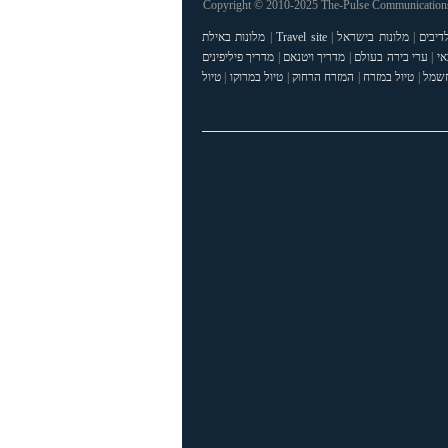
Copyright © 2010-2025 The-Pulse Communications 
דיבים
|
מלונות בישראל
|
Travel site
|
מלונות באילת
אי
|
ערי בירה בעולם
|
מדריך ויטנאם
|
מדריך פיליפינים
חשמל
|
טיול במזרח
|
המזרח הרחוק
|
טיול במרוקו
|
טיול