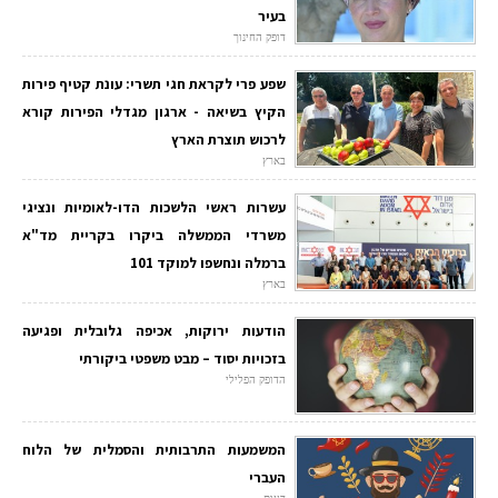
בעיר
דופק החינוך
שפע פרי לקראת חגי תשרי: עונת קטיף פירות
הקיץ בשיאה - ארגון מגדלי הפירות קורא
לרכוש תוצרת הארץ
בארץ
עשרות ראשי הלשכות הדו-לאומיות ונציגי
משרדי הממשלה ביקרו בקריית מד"א
ברמלה ונחשפו למוקד 101
בארץ
הודעות ירוקות, אכיפה גלובלית ופגיעה
בזכויות יסוד – מבט משפטי ביקורתי
הדופק הפלילי
המשמעות התרבותית והסמלית של הלוח
העברי