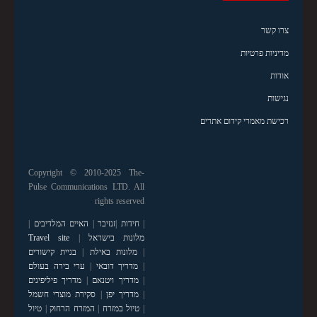
צרו קשר
מדיניות פרטיות
אודות
נגישות
רכישת מאמרי קידום אתרים
Copyright © 2010-2025 The-
Pulse Communications LTD. All
rights reserved
|
חידות
|
זנזיבר
|
האיים המלדיבים
|
מלונות בישראל
|
Travel site
|
מלונות באילת
|
בניית קישורים
|
מדריך דובאי
|
ערי בירה בעולם
|
מדריך ויטנאם
|
מדריך פיליפינים
|
מדריך יפן
|
סקירת מוצרי חשמל
|
טיול במזרח
|
המזרח הרחוק
|
טיול