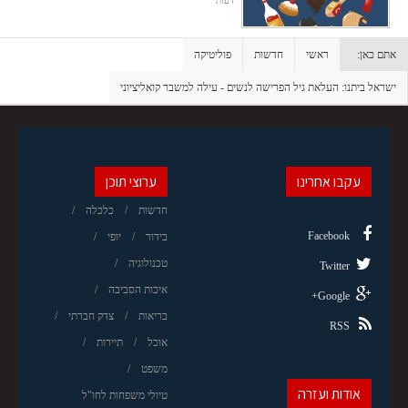
דעות
אתם כאן:
ראשי
חדשות
פוליטיקה
ישראל ביתנו: העלאת גיל הפרישה לנשים - עילה למשבר קואליציוני
עקבו אחרינו
ערוצי תוכן
חדשות
כלכלה
Facebook
בידור
יופי
טכנולוגיה
Twitter
איכות הסביבה
Google+
בריאות
צדק חברתי
RSS
אוכל
תיירות
משפט
אודות ועזרה
טיולי משפחות לחו"ל