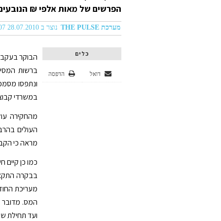
הפרשים של מאות אלפי ₪ הנובעים
מערכת THE PULSE
נוצר ב 28.07.2010 07:07
כלים
הבוקר בעקבות
ברשות המסים
דואל
הדפסה
ונתפסו מסמכ
במשרדי קבוצת
מהחקירה עול
מראה כי הקבו
כמו כן קיים 
בבקרה התקציב
מעריכת החוזי
ועד תחילת שנת 10