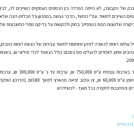
נק של הקבוצה, לא הייתה הפרדה בין הכספים העסקיים השייכים לה, לבין
ים השייכים לחשוד. עפ"י החשד, הדבר נעשה במתכוון וכל תכליתו הינה שלא
ביקורת שלטונות המס כמתחייב בחוק ולהקשות על בדיקת ספרי החשבונות של
ל עולות ראיות לכאורה לפיהן מיוחסות לחשוד עבירות של הגשת דוחות כוזבים,
כוזבים וסיוע לאחרים להעלים מס בסכום כולל הנאמד לכדי מיליוני ₪, בשנות
החשוד שוחרר בערבות עצמית ע"ס 750,000 ₪, ערבות צד ג' ע"ס 300,000 ₪, ערבו
בנקאית או מזומן ע"ס 60,000 ₪, צו עיכוב יציאה מהארץ למשך 180יום. (הדרכון הופקד
ת) והתייצבות לחקירה בכל מועד - לכשיידרש.
 גבעתיים