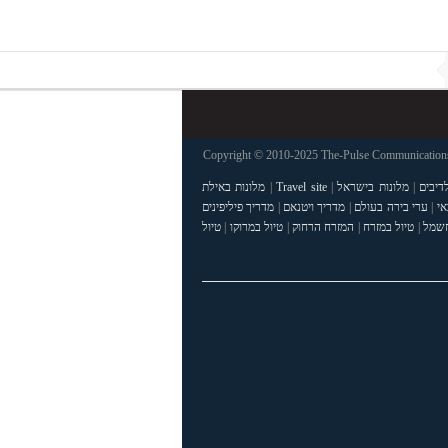
Copyright © 2010-2025 The-Pulse Communications 
דיבים
|
מלונות בישראל
|
Travel site
|
מלונות באילת
אי
|
ערי בירה בעולם
|
מדריך ויטנאם
|
מדריך פיליפינים
חשמל
|
טיול במזרח
|
המזרח הרחוק
|
טיול במרוקו
|
טיול