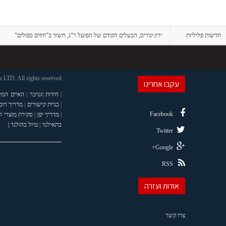
חדשות פליליות
ירון קוריס, הבעלים הקודם של הפועל ר"ג, חשוד ב"חוזים כפולים"
LTD. All rights reserved
עקבו אחרינו
|
חידות
|
זנזיבר
|
האיים המל
|
בניית קישורים
|
מדריך דוב
Facebook
|
מדריך יפן
|
סקירת מוצרי 
בתאילנד
|
טיול בהולנד |
Twitter
Google+
RSS
אודות ועזרה
צרו קשר