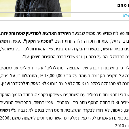
 מהם
 פעילות מודיעינית סמויה שבצעה
היחידה הארצית למודיעין שטח וחקירות
,
 בישראל, נפתחה חקירה גלויה תחת השם "
המכתש הקטן"
. נעשה חיפוש
ים בבית החשוד, במשרדי הבקרה התקציבית של התאחדות לכדורגל בישראל,
 הכדורגל "הפועל רמת-גן" ובמשרדי חברת החקירות "ויצמן-יער".
ה כי בחשבונות הבנק של הקבוצה "מתגלגלים" עשרות מיליוני ₪, סכומים
העולים בהרבה על תקציב הקבוצה העומד על סך 13,000,000 ₪, התנהלות זו, על פניה,
צה לא מתנהלת כמלכ"ר (מוסד ללא כוונת רווח) אלא כעסק חי לכל דבר ועניין.
חשד כי נחתמו חוזים כפולים עם השחקנים ששיחקו בקבוצה. החוזה הנמוך הופקד
ית ואילו החוזה הנוסף נותר בידי "הנהנים". עפ"י החשד, ההפרשים הנובעים
ם, כאמור, לא דווחו לבקרה התקציבית והמס החל בגינם לא ניגבה ע"י רשויות
המס. מדובר בסכומים הנאמדים לכדי מאות אלפי ₪ ואשר מתייחסים לתקופה משנת 06
20.