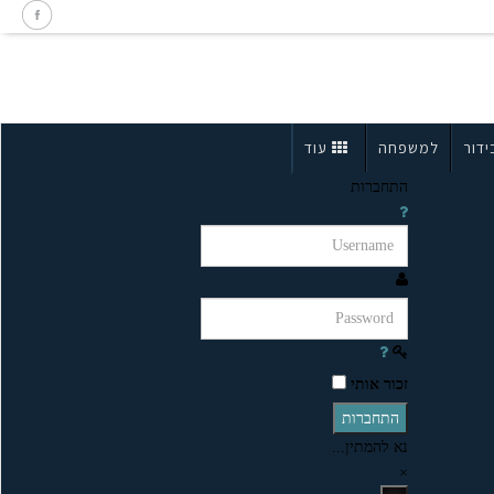
ידור
למשפחה
עוד
התחברות
זכור אותי
התחברות
נא להמתין...
×