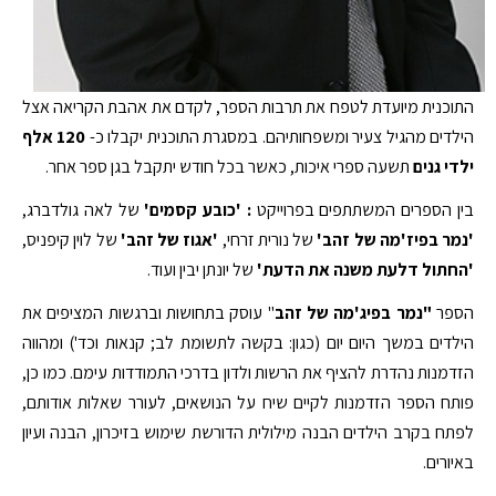
התוכנית מיועדת לטפח את תרבות הספר, לקדם את אהבת הקריאה אצל
הילדים מהגיל צעיר ומשפחותיהם. במסגרת התוכנית יקבלו כ-
120 אלף
ילדי גנים
תשעה ספרי איכות, כאשר בכל חודש יתקבל בגן ספר אחר.
בין הספרים המשתתפים בפרוייקט
: 'כובע קסמים'
של לאה גולדברג,
'נמר בפיז'מה של זהב'
של נורית זרחי,
'אגוז של זהב'
של לוין קיפניס,
'החתול דלעת משנה את הדעת'
של יונתן יבין ועוד.
הספר
"נמר בפיג'מה
של זהב
" עוסק בתחושות וברגשות המציפים את
הילדים במשך היום יום (כגון: בקשה לתשומת לב; קנאות וכד') ומהווה
הזדמנות נהדרת להציף את הרשות ולדון בדרכי התמודדות עימם. כמו כן,
פותח הספר הזדמנות לקיים שיח על הנושאים, לעורר שאלות אודותם,
לפתח בקרב הילדים הבנה מילולית הדורשת שימוש בזיכרון, הבנה ועיון
באיורים.