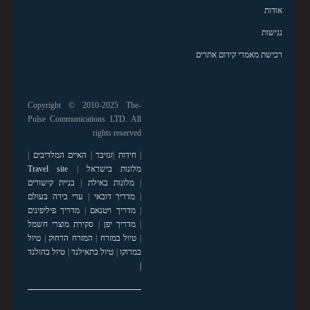
אודות
נגישות
רכישת מאמרי קידום אתרים
Copyright © 2010-2025 The-
Pulse Communications LTD. All
rights reserved
|
חידות
|
זנזיבר
|
האיים המלדיבים
|
מלונות בישראל
|
Travel site
|
מלונות באילת
|
בניית קישורים
|
מדריך דובאי
|
ערי בירה בעולם
|
מדריך ויטנאם
|
מדריך פיליפינים
|
מדריך יפן
|
סקירת מוצרי חשמל
|
טיול במזרח
|
המזרח הרחוק
|
טיול
במרוקו
|
טיול בתאילנד
|
טיול בהולנד
|