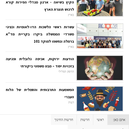
הקיץ בשיאה - ארגון מגדלי הפירות קורא
לרכוש תוצרת הארץ
בארץ
עשרות ראשי הלשכות הדו-לאומיות ונציגי
משרדי הממשלה ביקרו בקריית מד"א
ברמלה ונחשפו למוקד 101
בארץ
הודעות ירוקות, אכיפה גלובלית ופגיעה
בזכויות יסוד – מבט משפטי ביקורתי
הדופק הפלילי
המשמעות התרבותית והסמלית של הלוח
העברי
דעות
אתם כאן:
ראשי
חדשות
חדשות החינוך