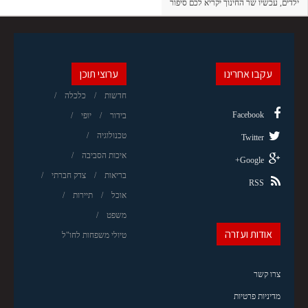
ילדים, עכשיו שר החינוך יקריא לכם סיפור
עקבו אחרינו
ערוצי תוכן
חדשות
כלכלה
Facebook
בידור
יופי
טכנולוגיה
Twitter
איכות הסביבה
Google+
בריאות
צדק חברתי
RSS
אוכל
תיירות
משפט
אודות ועזרה
טיולי משפחות לחו"ל
צרו קשר
מדיניות פרטיות