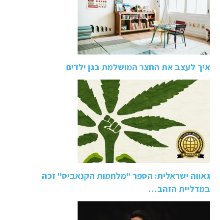
איך לעצב את החצר המושלמת בגן ילדים
גאווה ישראלית: הספר "מלחמות הקנאביס" זכה
במדליית הזהב…