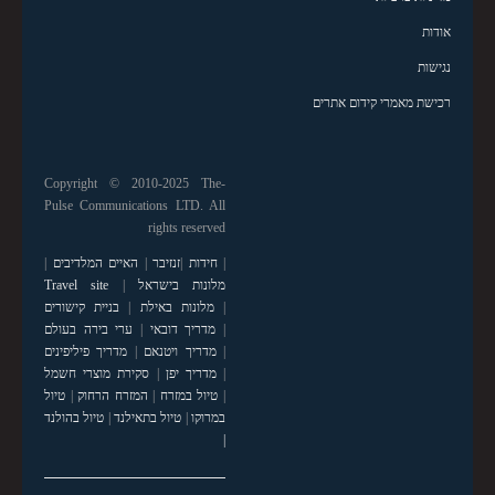
אודות
נגישות
רכישת מאמרי קידום אתרים
Copyright © 2010-2025 The-
Pulse Communications LTD. All
rights reserved
|
חידות
|
זנזיבר
|
האיים המלדיבים
|
מלונות בישראל
|
Travel site
|
מלונות באילת
|
בניית קישורים
|
מדריך דובאי
|
ערי בירה בעולם
|
מדריך ויטנאם
|
מדריך פיליפינים
|
מדריך יפן
|
סקירת מוצרי חשמל
|
טיול במזרח
|
המזרח הרחוק
|
טיול
במרוקו
|
טיול בתאילנד
|
טיול בהולנד
|