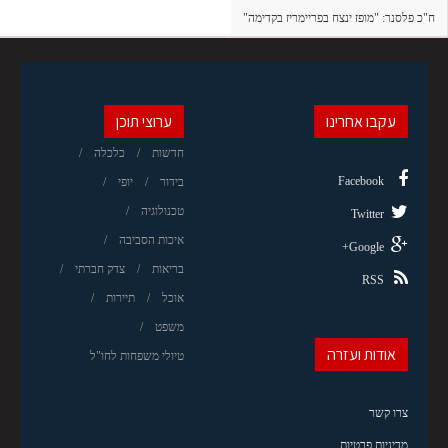
ח"כ פלסנר: "מופז ינצח בפריימריז בקדימה"
עקבו אחרינו
ערוצי תוכן
חדשות
כלכלה
Facebook
בידור
יופי
טכנולוגיה
Twitter
איכות הסביבה
Google+
בריאות
צדק חברתי
RSS
אוכל
תיירות
משפט
אודות ועזרה
טיולי משפחות לחו"ל
צרו קשר
מדיניות פרטיות