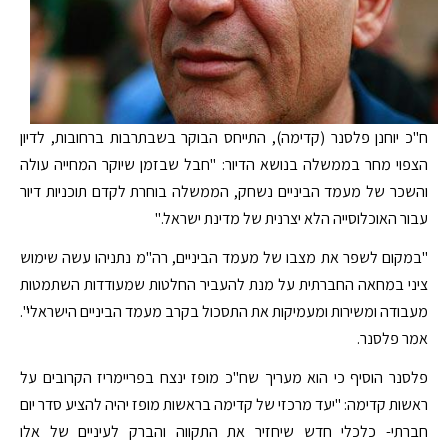
ח"כ יוחנן פלסנר (קדימה), התייחס הבוקר בשבתרבות ברחובות, לדיון
הצפוי מחר בממשלה בנושא הדיור: "חבל שבזמן שיוקר המחייה עולה
והשכר של מעמד הביניים נשחק, הממשלה בוחרת לקדם תוכניות דיור
עבור האוכלוסייה הלא יצרנית של מדינת ישראל."
"במקום לשפר את מצבו של מעמד הביניים, רה"מ נתניהו עשה שימוש
ציני במחאה החברתית על מנת להעביר החלטות שמעודדות השתמטות
מעבודה ומשירות ומעמיקות את התסכול בקרב מעמד הביניים הישראלי".
אמר פלסנר.
פלסנר הוסיף כי הוא מעריך שח"כ מופז ינצח בפריימריז הקרובים על
ראשות קדימה: "יעד מרכזי של קדימה בראשות מופז יהיה להציע סדר יום
חברתי- כלכלי חדש שיחזיר את התקווה והברק לעיניים של אלו