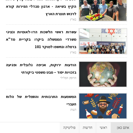
הקיץ בשיאה - ארגון מגדלי הפירות קורא
לרכוש תוצרת הארץ
בארץ
עשרות ראשי הלשכות הדו-לאומיות ונציגי
משרדי הממשלה ביקרו בקריית מד"א
ברמלה ונחשפו למוקד 101
בארץ
הודעות ירוקות, אכיפה גלובלית ופגיעה
בזכויות יסוד – מבט משפטי ביקורתי
הדופק הפלילי
המשמעות התרבותית והסמלית של הלוח
העברי
דעות
אתם כאן:
ראשי
חדשות
פוליטיקה