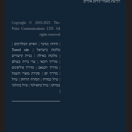
רכישת מאמרי קידום אתרים
Copyright © 2010-2025 The-
Pulse Communications LTD. All
rights reserved
|
חידות
|
זנזיבר
|
האיים המלדיבים
|
מלונות בישראל
|
Travel site
|
מלונות באילת
|
בניית קישורים
|
מדריך דובאי
|
ערי בירה בעולם
|
מדריך ויטנאם
|
מדריך פיליפינים
|
מדריך יפן
|
סקירת מוצרי חשמל
|
טיול במזרח
|
המזרח הרחוק
|
טיול
במרוקו
|
טיול בתאילנד
|
טיול בהולנד
|