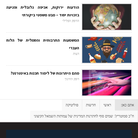
הודעות ירוקות, אכיפה גלובלית ופגיעה
בזכויות יסוד – מבט משפטי ביקורתי
הדופק הפלילי
המשמעות התרבותית והסמלית של הלוח
העברי
דעות
מהם היתרונות של לימוד תכנות באינטרנט?
דופק החינוך
אתם כאן:
ראשי
חדשות
פוליטיקה
ח"כ סמוטריץ': שמים סוף לחתרנות המדינית של עמותות השמאל הקיצוני