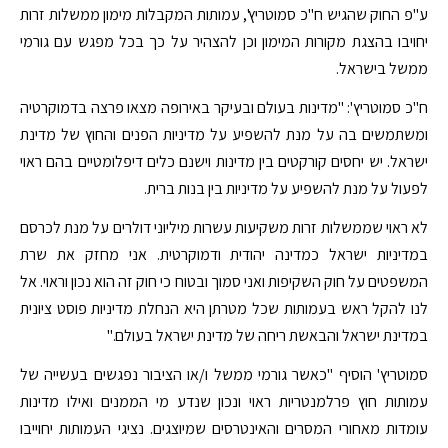
ע"פ החוק שהגיש ח"כ סמוטריץ', עמותות המקבלות מימון ממשלות זרות
יחויבו בהצגת מקורות המימון וכן להצהיר על כך בכל מפגש עם גורמי
ממשל בישראל.
ח"כ סמוטריץ': "מדינות בעולם ובעיקר באירופה מצאו פרצה בדמוקרטיה
ומשתמשים בה על מנת להשפיע על מדיניות הפנים והחוץ של מדינת
ישראל. יש יחסים קורקטים בין מדינות וישנם כלים דיפלומטיים בהם ראוי
לפעול על מנת להשפיע על מדיניות בין בנות ברית.
לא ראוי שממשלות זרות משקיעות עשרות מיליוני דולרים על מנת לכרסם
במדיניות ישראל כמדינה יהודית ודמוקרטית. אני מחזק את שרת
המשפטים על חוק השקיפות ואני סמוך ובטוח כי חוק זה הוא נכון וראוי. אל
לנו להקל ראש בעמותות שכל מטרתן היא הנחלת מדיניות פוסט ציונית
במדינת ישראל והבאשת ריחה של מדינת ישראל בעולם."
סמוטריץ' הוסיף "כאשר גורמי ממשל ו/או הציבור נפגשים בעשייה של
עמותות חוץ פרלמנטריות ראוי ונכון שנדע מי הממנים ואילו מדינות
עומדות מאחורי המסרים והאינטרסים שמיוצגים. נציגי העמותות יחוייבו