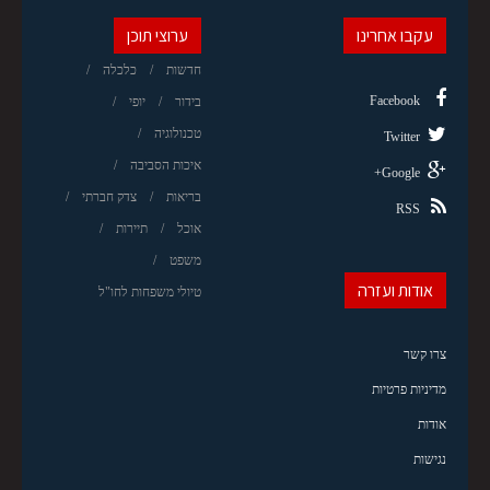
עקבו אחרינו
ערוצי תוכן
חדשות
כלכלה
Facebook
בידור
יופי
טכנולוגיה
Twitter
איכות הסביבה
Google+
בריאות
צדק חברתי
RSS
אוכל
תיירות
משפט
אודות ועזרה
טיולי משפחות לחו"ל
צרו קשר
מדיניות פרטיות
אודות
נגישות