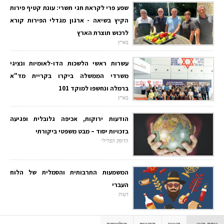
שפע פרי לקראת חגי תשרי: עונת קטיף פירות
הקיץ בשיאה - ארגון מגדלי הפירות קורא
לרכוש תוצרת הארץ
בארץ
עשרות ראשי הלשכות הדו-לאומיות ונציגי
משרדי הממשלה ביקרו בקריית מד"א
ברמלה ונחשפו למוקד 101
בארץ
הודעות ירוקות, אכיפה גלובלית ופגיעה
בזכויות יסוד – מבט משפטי ביקורתי
הדופק הפלילי
המשמעות התרבותית והסמלית של הלוח
העברי
דעות