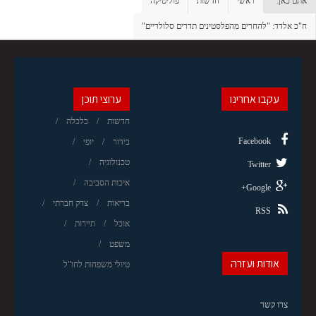
אתם כאן:
ראשי
חדשות
פוליטיקה
ח"כ אלדד: "להחרים מהפלסטינים תדרים סלולריים"
עקבו אחרינו
ערוצי תוכן
חדשות
כלכלה
Facebook
בידור
יופי
טכנולוגיה
Twitter
איכות הסביבה
Google+
בריאות
צדק חברתי
RSS
אוכל
תיירות
משפט
אודות ועזרה
טיולי משפחות לחו"ל
צרו קשר