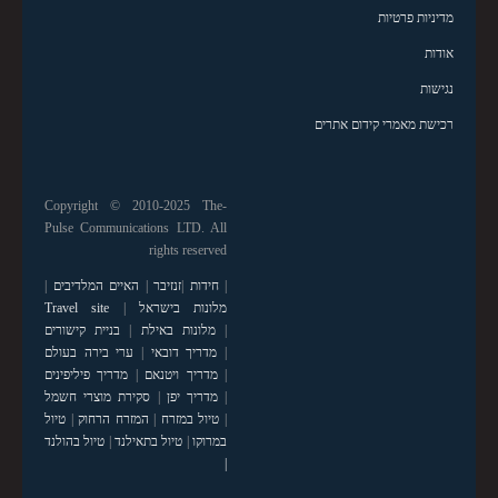
מדיניות פרטיות
אודות
נגישות
רכישת מאמרי קידום אתרים
Copyright © 2010-2025 The-
Pulse Communications LTD. All
rights reserved
|
חידות
|
זנזיבר
|
האיים המלדיבים
|
מלונות בישראל
|
Travel site
|
מלונות באילת
|
בניית קישורים
|
מדריך דובאי
|
ערי בירה בעולם
|
מדריך ויטנאם
|
מדריך פיליפינים
|
מדריך יפן
|
סקירת מוצרי חשמל
|
טיול במזרח
|
המזרח הרחוק
|
טיול
במרוקו
|
טיול בתאילנד
|
טיול בהולנד
|