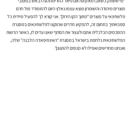
"מי ששתק כשאבו מאזן וסלאם פיאד החרימו והעלו באש בפומבי
מוצרים מיהודה והשומרון מוצא עצמו נאלץ היום להתמודד מול חרם
פלשתינאי על מוצרים "מתוך הקו הירוק". אני קורא לך להפעיל מיידית כל
סמכויותיך בתחום זה, להפקיע תדרים שהוקצו לפלשתינאים במסגרת
ההסכמים הכלכלית אתם ולעצור את הסחף שאנו עדים לו, כאשר הרשות
הפלשתינאית נלחמת בישראל במסגרת "האינתיפאדה הלבנה" שלה,
ואנחנו מחרישים ואפילו לא מנסים להתגונן".