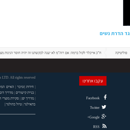
גד הדרת נשים
פוליטיקה
ח"כ אייכלר לקול ברמה: אם רוה"מ לא יענה לבקשתנו זה יהיה חוסר הגינות מצי
LTD. All rights reserved
עקבו אחרינו
|
חידות
|
זנזיבר
|
האיים המל
|
בניית קישורים
|
מדריך דוב
Facebook
|
מדריך יפן
|
סקירת מוצרי 
בתאילנד
|
טיול בהולנד |
Twitter
Google+
RSS