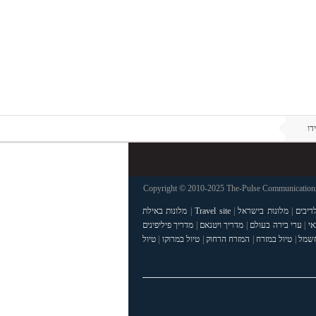
דו
Copyright © 2010-2025 The-Pulse Communications 
דיבים
|
מלונות בישראל
|
Travel site
|
מלונות באילת
אי
|
ערי בירה בעולם
|
מדריך ויטנאם
|
מדריך פיליפינים
חשמל
|
טיול במזרח
|
המזרח הרחוק
|
טיול במרוקו
|
טיול