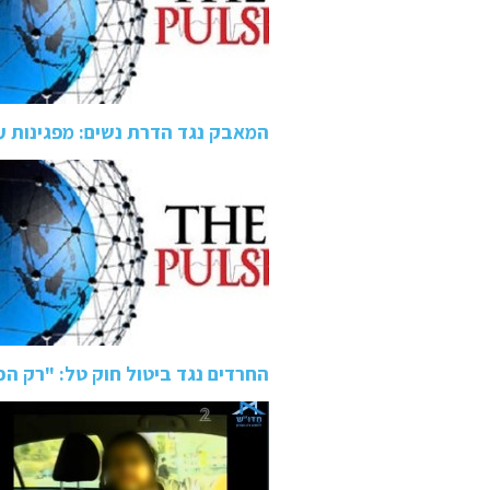
המאבק נגד הדרת נשים: מפגינות עם
החרדים נגד ביטול חוק טל: "רק ה