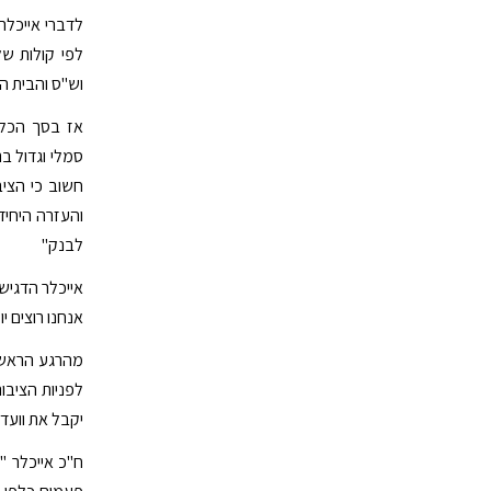
לדברי אייכלר
לפי קולות של
וש"ס והבית הי
אז בסך הכל 
סמלי וגדול ב
חשוב כי הציב
והעזרה היחי
לבנק"
אייכלר הדגיש 
אנחנו רוצים יו
מהרגע הראשון
לפניות הציבו
יקבל את וועדת
ח"כ אייכלר "