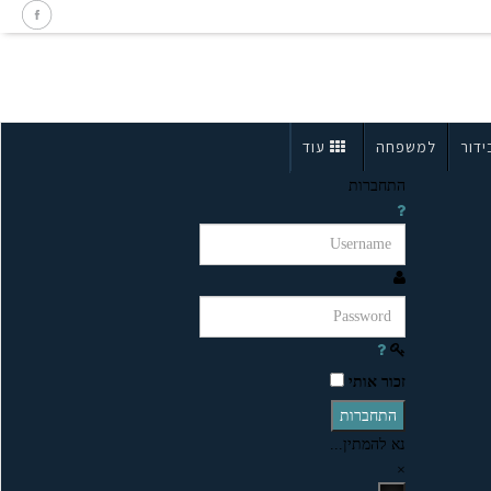
ידור
למשפחה
עוד
התחברות
זכור אותי
התחברות
נא להמתין...
×