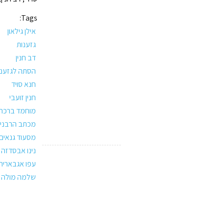
Tags:
אילן גילאון
גזענות
דב חנין
הסתה לגזענו
חנא סויד
חנין זועבי
מוחמד ברכה
מכתב הרבני
מסעוד גנאים
נינו אבסדזה
עפו אגבאריה
שלמה מולה