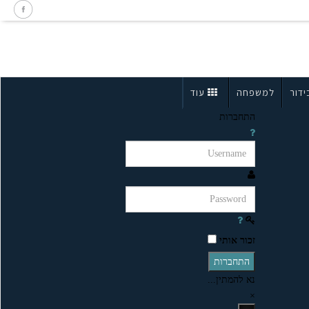
ידור
למשפחה
עוד
התחברות
זכור אותי
התחברות
נא להמתין...
×