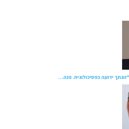
זוגתך ידועה כפסיכולוגית. פנה…