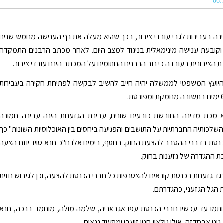
ה בעבירות לגבי עובדי ציבור, בכך שהיא מעלה את רף הענישה מחמש שנים
וקובעת ענישה מינימאלית בניגוד למצב היום. לאחר מכתב הרבנים התמקדה
 הציבורית בעובדה כי רוב הרבנים החתומים על המכתב הינם עובדי ציבור.
 היועץ המשפטי לממשלה יהיה חייב להשיב לבקשה לפתיחת חקירה בעבירות
א מכת מדינה החובשת כובעים שונים, עבירת הגזענות הינה עבירה חמורה
השלכותיה החברתיות על התושבים והפגיעה ביחסים בין האוכלוסיות השונות" כך
נסת בדברי ההסבר להצעת החוק. בנוסף, בימים אלו ח"כ חנא סויד יוזם הצעה
 ההגדרה של גזענות בחוק.
נגד גזענות בכנסת קוראים להצטרפות כל חברי הכנסת להצעה, וכן לגיבוש חזית
הגל הגזעני, כהגדרתם.
מו עד עכשיו חברי הכנסת עפו אגבאריה, שלמה מולה, מוחמד ברכה, חנא
, נינו אבסדזה, אילן גילאון,חנין זועבי ומסעוד גנאים.