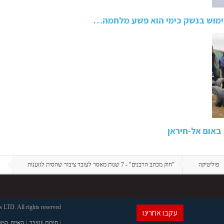
שימוש בנשק כימי הוא פשע מלחמה…
 באום אל-חיראן
פוליטיקה
"חוק מכתב הרבנים" - 7 שנות מאסר לעובד ציבור שהסית לגזענות
LTD. All rights reserved
עקבו אחרינו
|
חידות
|
זנזיבר
|
האיים המל