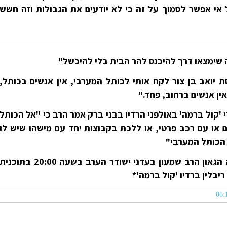
 אי אפשר לסמוך על זה כי לא יודעים את הגבולות וזה חשש
ה שימצאו דרך להיכנס להר הבית בלי להיכשל"
 יואב בן צור לקח אותי לכותל המערבי, אין אנשים בכותל,
אין אנשים ברחוב, פחד."
'קול ברמה' באולפני הרדיו בבני ברק אמר הרב כי "אל הכותל
 או עם רכב פרטי, או ללכת בקבוצות יחד עם מישהו שיש לו
הכותל המערבי"
ראיון עם חבר מועצת חכמי התורה הגאון הרב שמעון בעדני ישודר הערב בשעה 20:00 בתוכני
ריבלין ברדיו 'קול ברמה'*