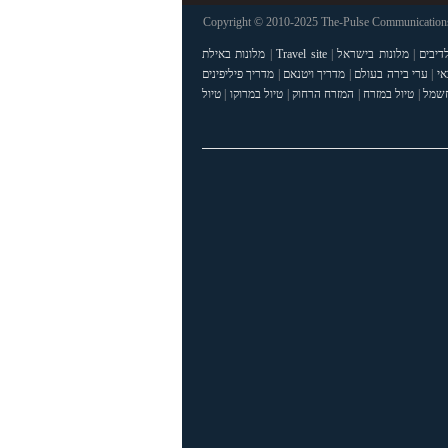
Copyright © 2010-2025 The-Pulse Communications 
דיבים
|
מלונות בישראל
|
Travel site
|
מלונות באילת
אי
|
ערי בירה בעולם
|
מדריך ויטנאם
|
מדריך פיליפינים
חשמל
|
טיול במזרח
|
המזרח הרחוק
|
טיול במרוקו
|
טיול