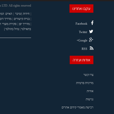
LTD. All rights reserved
עקבו אחרינו
|
חידות
|
זנזיבר
|
האיים המל
|
בניית קישורים
|
מדריך דוב
Facebook
|
מדריך יפן
|
סקירת מוצרי 
בתאילנד
|
טיול בהולנד |
Twitter
Google+
RSS
אודות ועזרה
צרו קשר
מדיניות פרטיות
אודות
נגישות
רכישת מאמרי קידום אתרים