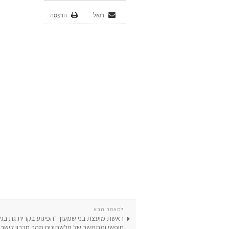
דואל
הדפסה
למאמר הבא
ראשת מועצת בני שמעון: "הפיגוע בקרית גת בג
חופשי ומתמשך של פלשתינים מהר חברון לישר