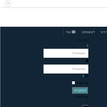
ידור
למשפחה
עוד
התחברות
זכור אותי
התחברות
נא להמתין...
×