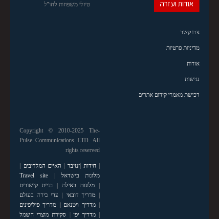
אודות ועזרה
טיולי משפחות לחו"ל
צרו קשר
מדיניות פרטיות
אודות
נגישות
רכישת מאמרי קידום אתרים
Copyright © 2010-2025 The-
Pulse Communications LTD. All
rights reserved
|
חידות
|
זנזיבר
|
האיים המלדיבים
|
מלונות בישראל
|
Travel site
|
מלונות באילת
|
בניית קישורים
|
מדריך דובאי
|
ערי בירה בעולם
|
מדריך ויטנאם
|
מדריך פיליפינים
|
מדריך יפן
|
סקירת מוצרי חשמל