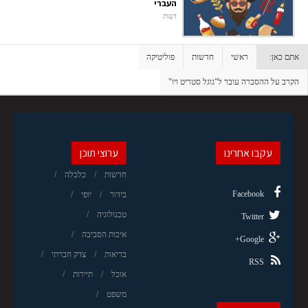
העברי
דעות
אתם כאן:
ראשי
חדשות
פוליטיקה
הקרב על ההסברה עובר ל"גוגל סטריט ויו"
עקבו אחרינו
ערוצי תוכן
חדשות
כלכלה
Facebook
בידור
יופי
טכנולוגיה
Twitter
איכות הסביבה
Google+
בריאות
צדק חברתי
RSS
אוכל
תיירות
משפט