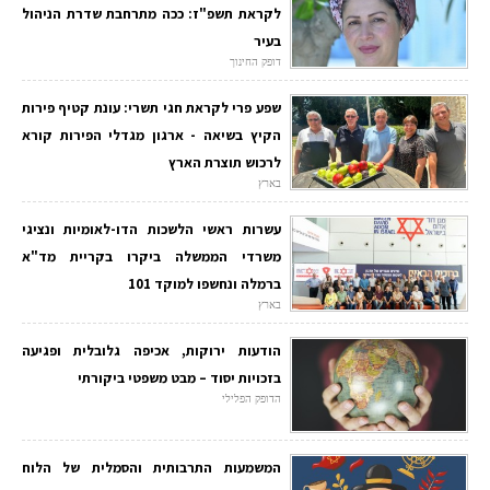
לקראת תשפ"ז: ככה מתרחבת שדרת הניהול
בעיר
דופק החינוך
שפע פרי לקראת חגי תשרי: עונת קטיף פירות
הקיץ בשיאה - ארגון מגדלי הפירות קורא
לרכוש תוצרת הארץ
בארץ
עשרות ראשי הלשכות הדו-לאומיות ונציגי
משרדי הממשלה ביקרו בקריית מד"א
ברמלה ונחשפו למוקד 101
בארץ
הודעות ירוקות, אכיפה גלובלית ופגיעה
בזכויות יסוד – מבט משפטי ביקורתי
הדופק הפלילי
המשמעות התרבותית והסמלית של הלוח