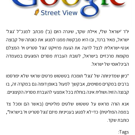
יו"ר 'ישראל שלי', איילת שקד, שיגרה היום (ב') מכתב למנכ"ל 'גוגל'
ישראל, מאיר ברנד, ובו היא מבקשת ממנו למנוע את כוונתה של קבוצה
אנטי-ישראלית לנצל לרעה את הגעת פרוייקט 'גוגל סטריט ויו' המצלם
מקומות מרכזיים בישראל, לטובת העברת מסרים הפוגעים במעמדה
הבינלאומי של ישראל.
"כיוון שמדיניותה של 'גוגל' תומכת בטשטוש פרטים שראוי שלא יפורסמו
ברבים במקרים מסוימים, אבקשך לפעול באופן דומה גם במקרה זה, בו
קבוצה הזויה ושולית אינה בוחלת בכל אמצעי להעברת מסריה הקיצוניים.
אנא הורה מראש על טשטוש שלטים פוליטיים (באשר הם ומכל צד
במפה הפוליטית) כדי לא לפגוע בענייניות מיזם 'גוגל סטריט ויו' בישראל",
כותבת שקד.
Tags: