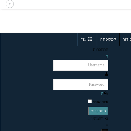
ידור
למשפחה
עוד
התחברות
זכור אותי
התחברות
נא להמתין...
×