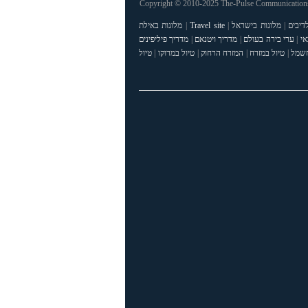
Copyright © 2010-2025 The-Pulse Communications 
דיבים
|
מלונות בישראל
|
Travel site
|
מלונות באילת
אי
|
ערי בירה בעולם
|
מדריך ויטנאם
|
מדריך פיליפינים
חשמל
|
טיול במזרח
|
המזרח הרחוק
|
טיול במרוקו
|
טיול