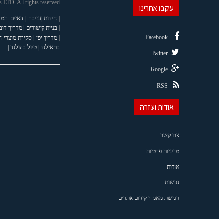
LTD. All rights reserved
עקבו אחרינו
|
חידות
|
זנזיבר
|
האיים המל
|
בניית קישורים
|
מדריך דוב
Facebook
|
מדריך יפן
|
סקירת מוצרי 
בתאילנד
|
טיול בהולנד |
Twitter
Google+
RSS
אודות ועזרה
צרו קשר
מדיניות פרטיות
אודות
נגישות
רכישת מאמרי קידום אתרים