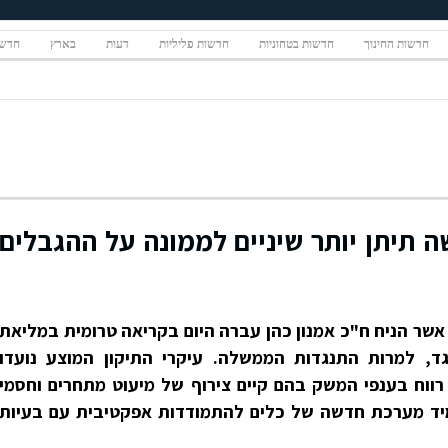
חדשות החינוך
חדשות בטחוניות
חדשות פליליות
דעות
בארץ
חדשו
 תיתן יותר שיניים לממונה על ההגבלים
צ"ח ההגבלים העיסקיים פ/1327 אשר הניח ח"כ אמנון כהן עברה היום בקריאה טרומית במליאת
סת ברוב של 39 בעד ו-2 נגד, למרות התנגדות הממשלה. עיקרי התיקון המוצע נועדו
ווח בענפי המשק בהם קיים צירוף של מיעוט מתחרים וחסמי
עמיד מערכת חדשה של כלים להתמודדות אפקטיבית עם בעיות