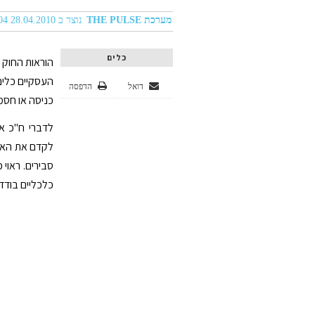
מערכת THE PULSE
נוצר ב 28.04.2010 12:04
כלים
הוראות החוק כ
העסקיים כלים
דואל
הדפסה
כניסה או חסמ
לדברי ח"כ אמ
לקדם את האינ
סבירים. ראוי
כלכליים בודדי