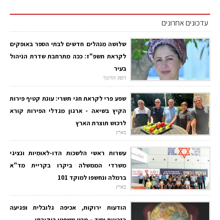
עדכונים אחרונים
שלושה מנהלים חדשים לבתי הספר באופקים
לקראת תשפ"ז: ככה מתרחבת שדרת הניהול
בעיר
דופק החינוך
שפע פרי לקראת חגי תשרי: עונת קטיף פירות
הקיץ בשיאה - ארגון מגדלי הפירות קורא
לרכוש תוצרת הארץ
בארץ
עשרות ראשי הלשכות הדו-לאומיות ונציגי
משרדי הממשלה ביקרו בקריית מד"א
ברמלה ונחשפו למוקד 101
בארץ
הודעות ירוקות, אכיפה גלובלית ופגיעה
בזכויות יסוד – מבט משפטי ביקורתי