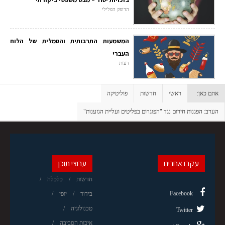
הדופק הפלילי
המשמעות התרבותית והסמלית של הלוח
העברי
דעות
אתם כאן:
ראשי
חדשות
פוליטיקה
הערב: הפגנות חירום נגד "הפוגרום בפליטים ועליית הגזענות"
עקבו אחרינו
ערוצי תוכן
חדשות
כלכלה
Facebook
בידור
יופי
טכנולוגיה
Twitter
איכות הסביבה