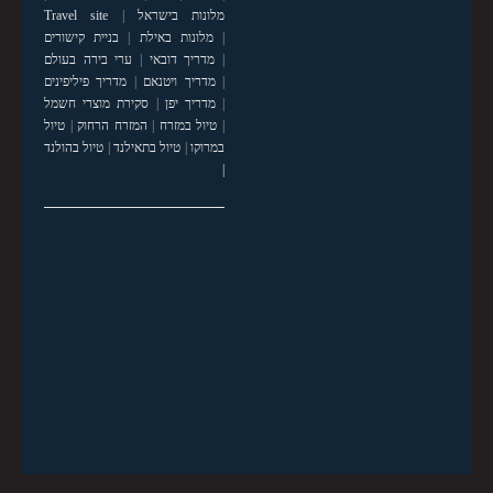
מלונות בישראל
|
Travel site
|
מלונות באילת
|
בניית קישורים
|
מדריך דובאי
|
ערי בירה בעולם
|
מדריך ויטנאם
|
מדריך פיליפינים
|
מדריך יפן
|
סקירת מוצרי חשמל
|
טיול במזרח
|
המזרח הרחוק
|
טיול
במרוקו
|
טיול בתאילנד
|
טיול בהולנד
|