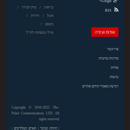
Google+
בריאות
צדק חברתי
RSS
אוכל
תיירות
משפט
אודות ועזרה
טיולי משפחות לחו"ל
צרו קשר
מדיניות פרטיות
אודות
נגישות
רכישת מאמרי קידום אתרים
Copyright © 2010-2025 The-
Pulse Communications LTD. All
rights reserved
|
חידות
|
זנזיבר
|
האיים המלדיבים
|