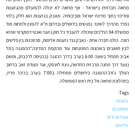
מחאה חברתית בישראל - אף מחאה לא יכולה להתעלם מהגזענות
ומדיכוי בתוך מדינת ישראל וסביבותיה. מאבק בגזענות הוא חלק בלתי
נפרד מהדרך לשינוי. נפגשים בירושלים ובדרום ת"א להפגין ולמחות מול
ממשלת 94 הח"כים שיכולה להעביר כל חוק גזעני ואנטי דמוקרטי שהיא
רוצה. כולנו חברה אחת - נאבק נגד גזענות אלימות, סכסכנות בין פליטים
לבין תושבים בשכונות המוזנחות עוד מהקמת המדינה."ההפגנה בתל
אביב תתחיל בשעה 6.00 בערב בדרך ההגנה (בכניסה לרכבת), ומשם
נצעד דרך תחנה מרכזית החדשה, גינת לוינסקי, ועד מצודת זאב ברחוב
המלך ג'ורג'.ההפגנה בירושלים מתחילה ב7:00 בערב בכיכר פריז,
בתהלוכת מחאה אל בית ראש הממשלה.
Tags:
גזענות
מסתננים
עובדים זרים
פליטים