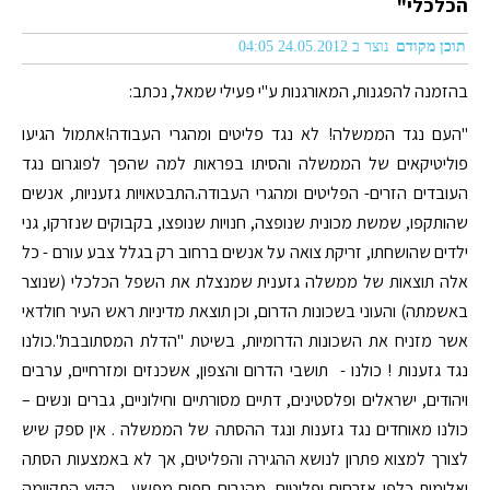
הכלכלי"
תוכן מקודם
נוצר ב 24.05.2012 04:05
בהזמנה להפגנות, המאורגנות ע"י פעילי שמאל, נכתב:
"העם נגד הממשלה! לא נגד פליטים ומהגרי העבודה!אתמול הגיעו
פוליטיקאים של הממשלה והסיתו בפראות למה שהפך לפוגרום נגד
העובדים הזרים- הפליטים ומהגרי העבודה.התבטאויות גזעניות, אנשים
שהותקפו, שמשת מכונית שנופצה, חנויות שנופצו, בקבוקים שנזרקו, גני
ילדים שהושחתו, זריקת צואה על אנשים ברחוב רק בגלל צבע עורם - כל
אלה תוצאות של ממשלה גזענית שמנצלת את השפל הכלכלי (שנוצר
באשמתה) והעוני בשכונות הדרום, וכן תוצאת מדיניות ראש העיר חולדאי
אשר מזניח את השכונות הדרומיות, בשיטת "הדלת המסתובבת".כולנו
נגד גזענות ! כולנו - תושבי הדרום והצפון, אשכנזים ומזרחיים, ערבים
ויהודים, ישראלים ופלסטינים, דתיים מסורתיים וחילוניים, גברים ונשים –
כולנו מאוחדים נגד גזענות ונגד ההסתה של הממשלה . אין ספק שיש
לצורך למצוא פתרון לנושא ההגירה והפליטים, אך לא באמצעות הסתה
ואלימות כלפי אזרחים ופליטים, מהגרים חפים מפשע . הקיץ התקיימה