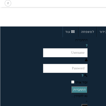
ידור
למשפחה
עוד
התחברות
זכור אותי
התחברות
נא להמתין...
×