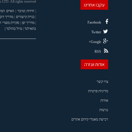
LTD. All rights reserved
עקבו אחרינו
|
חידות
|
זנזיבר
|
האיים המל
|
בניית קישורים
|
מדריך דוב
Facebook
|
מדריך יפן
|
סקירת מוצרי 
בתאילנד
|
טיול בהולנד |
Twitter
Google+
RSS
אודות ועזרה
צרו קשר
מדיניות פרטיות
אודות
נגישות
רכישת מאמרי קידום אתרים