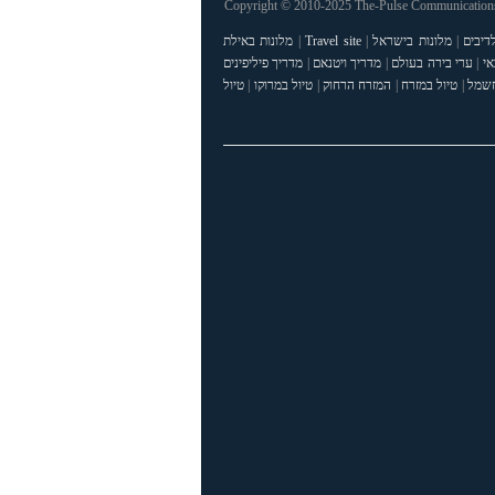
Copyright © 2010-2025 The-Pulse Communications 
דיבים
|
מלונות בישראל
|
Travel site
|
מלונות באילת
אי
|
ערי בירה בעולם
|
מדריך ויטנאם
|
מדריך פיליפינים
חשמל
|
טיול במזרח
|
המזרח הרחוק
|
טיול במרוקו
|
טיול