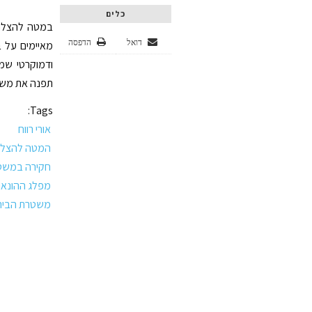
כלים
במטה להצלת 
דואל
הדפסה
מאיימים על ב
ודמוקרטי שמ
תפנה את משא
Tags:
אורי רווח
המטה להצלת
חקירה במשט
מפלג ההונא
משטרת הביר