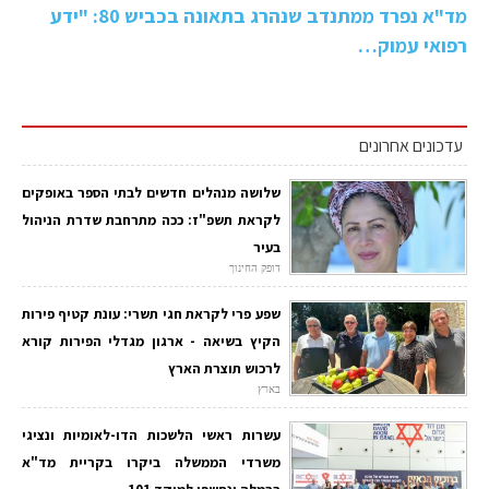
מד"א נפרד ממתנדב שנהרג בתאונה בכביש 80: "ידע
רפואי עמוק…
עדכונים אחרונים
שלושה מנהלים חדשים לבתי הספר באופקים
לקראת תשפ"ז: ככה מתרחבת שדרת הניהול
בעיר
דופק החינוך
שפע פרי לקראת חגי תשרי: עונת קטיף פירות
הקיץ בשיאה - ארגון מגדלי הפירות קורא
לרכוש תוצרת הארץ
בארץ
עשרות ראשי הלשכות הדו-לאומיות ונציגי
משרדי הממשלה ביקרו בקריית מד"א