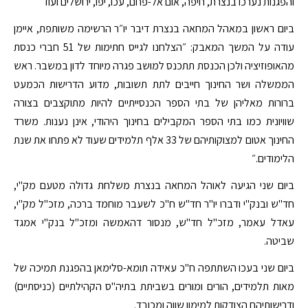
והפגנות נערכו בנצרת, חיפה, אום אל-פחם, עכו, יפו, ירושלים ועוד
ביום ראשון במאהל המחאה בנצרת דיבר יו״ר הרשימה משותפת, איימן
עודה על המשך המאבק: ״הצלחנו לגייס חתימות של 51 חברי כנסת
מהאופוזיציה ולכן הכנסת תתכנס למושב פגרה מיוחד לדון במשבר. ראש
הממשלה ושר החינוך חייבים לתת תשובות, מדוע הדרישות הכמעט
ברורות מאליהן של בתי הספר הכנסייתיים להיות מתוקצבים בצורה
שוויונית כמו בתי הספר המקבילים בחינוך היהודי, אינן נענות. משרד
החינוך אטום למצוקותיהם של 33 אלף תלמידים שעוד לא פתחו את שנת
הלימודים.״
ביום שני הגיעה לאוהל המחאה בנצרת משלחת גדולה מטעם מק"י,
חד"ש ובנק"י ודברו יו"ר חד"ש ח"כ לשעבר מוחמד ברכה, מזכ"ל מק"י,
עאדל עאמר, מזכ"ל חד"ש, מנסור דהאמשה ומזכ"ל בנק"י אמגד
שביטה.
ביום שני בעכו השתתפה ח"כ עאידה תומא-סלימאן בהפגנת תמיכה של
מאות תלמידים, הורים ומורים בשביתת בתיה"ס הקהילתיים (כניסתיים)
ודרישותיהם הצודקות למימון שווה ומכובד.