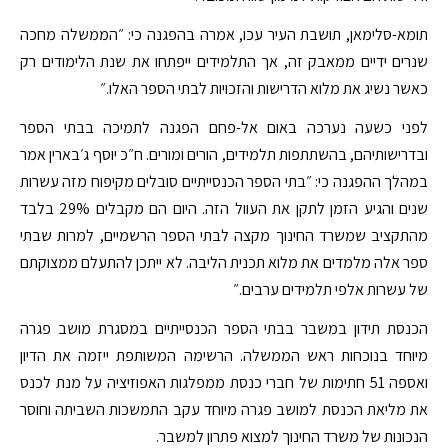
תומא-סלימאן, תושבת העיר עכו, אמרה בהפגנה כי: ״הממשלה מחכה
שנרים ידיים ממאבק זה, אך התלמידים ייפתחו את שנת הלימודים רק
כאשר נשיג את מלוא הדרישות והזכויות לבתי הספר האלו.״
לפני כשעה נערכה באום אל-פחם הפגנה לתמיכה בבתי הספר
ובדרישותיהם, בהשתתפות תלמידים, הורים ומורים. ח״כ יוסף ג׳בארין אמר
במהלך ההפגנה כי: ״בתי הספר הכנסייתיים סובלים מקיפוח מזה עשרות
שנים והגיע הזמן לתקן את העוול הזה. היום הם מקבלים 29% בלבד
מהתקציב שמשרד החינוך מקצה לבתי הספר הרשמיים, למרות שבתי
ספר אלה מלמדים את מלוא תכנית הליבה. לא ייתכן להתעלם ממצוקתם
של עשרות אלפי תלמידים ערבים.״
הכנסת תידון במשבר בבתי הספר הכנסייתיים במסגרת מושב פגרה
מיוחד בנוכחות ראש הממשלה. הרשימה המשותפת ייזמה את הדיון
ואספה 51 חתימות של חברי כנסת ממפלגות האפוזיציה על מנת לכנס
את מליאת הכנסת למושב פגרה מיוחד עקב התמשכות השביתה וחוסר
הנכונות של משרד החינוך למצוא פתרון למשבר.