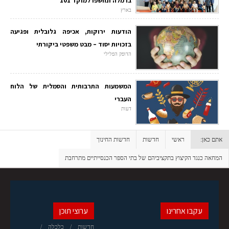
ברמלה ונחשפו למוקד 101
בארץ
הודעות ירוקות, אכיפה גלובלית ופגיעה
בזכויות יסוד – מבט משפטי ביקורתי
הדופק הפלילי
המשמעות התרבותית והסמלית של הלוח
העברי
דעות
אתם כאן:
ראשי
חדשות
חדשות החינוך
המחאה כנגד הקיצוץ בתקציביהם של בתי הספר הכנסייתיים מתרחבת
עקבו אחרינו
ערוצי תוכן
חדשות
כלכלה