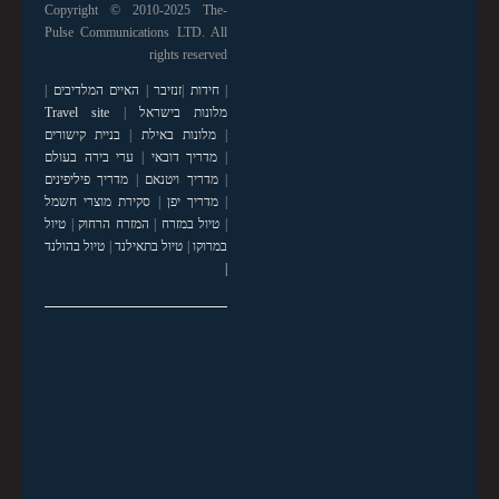
Copyright © 2010-2025 The-
Pulse Communications LTD. All
rights reserved
|
חידות
|
זנזיבר
|
האיים המלדיבים
|
מלונות בישראל
|
Travel site
|
מלונות באילת
|
בניית קישורים
|
מדריך דובאי
|
ערי בירה בעולם
|
מדריך ויטנאם
|
מדריך פיליפינים
|
מדריך יפן
|
סקירת מוצרי חשמל
|
טיול במזרח
|
המזרח הרחוק
|
טיול
במרוקו
|
טיול בתאילנד
|
טיול בהולנד
|