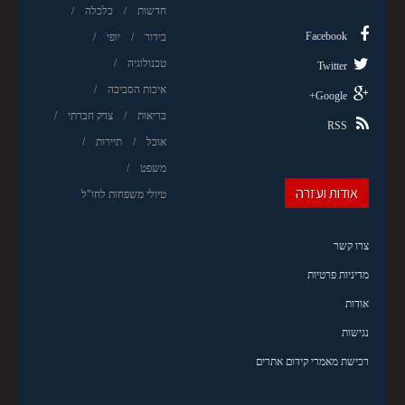
חדשות
כלכלה
Facebook
בידור
יופי
טכנולוגיה
Twitter
איכות הסביבה
Google+
בריאות
צדק חברתי
RSS
אוכל
תיירות
משפט
אודות ועזרה
טיולי משפחות לחו"ל
צרו קשר
מדיניות פרטיות
אודות
נגישות
רכישת מאמרי קידום אתרים