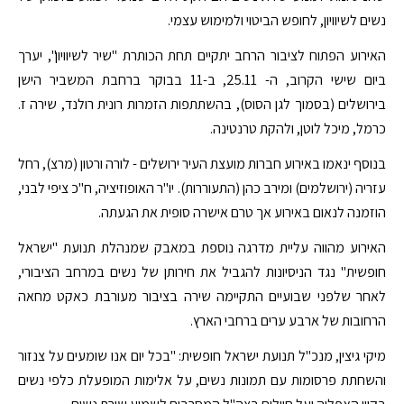
נשים לשיוויון, לחופש הביטוי ולמימוש עצמי.
האירוע הפתוח לציבור הרחב יתקיים תחת הכותרת "שיר לשיוויון", יערך
ביום שישי הקרוב, ה- 25.11, ב-11 בבוקר ברחבת המשביר הישן
בירושלים (בסמוך לגן הסוס), בהשתתפות הזמרות רונית רולנד, שירה ז.
כרמל, מיכל לוטן, ולהקת טרנטינה.
בנוסף ינאמו באירוע חברות מועצת העיר ירושלים - לורה ורטון (מרצ), רחל
עזריה (ירושלמים) ומירב כהן (התעוררות). יו"ר האופוזיציה, ח"כ ציפי לבני,
הוזמנה לנאום באירוע אך טרם אישרה סופית את הגעתה.
האירוע מהווה עליית מדרגה נוספת במאבק שמנהלת תנועת "ישראל
חופשית" נגד הניסיונות להגביל את חירותן של נשים במרחב הציבורי,
לאחר שלפני שבועיים התקיימה שירה בציבור מעורבת כאקט מחאה
הרחובות של ארבע ערים ברחבי הארץ.
מיקי גיצין, מנכ"ל תנועת ישראל חופשית: "בכל יום אנו שומעים על צנזור
והשחתת פרסומות עם תמונות נשים, על אלימות המופעלת כלפי נשים