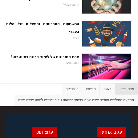
הדופק הפלילי
המשמעות התרבותית והסמלית של הלוח
העברי
דעות
מהם היתרונות של לימוד תכנות באינטרנט?
דופק החינוך
אתם כאן:
ראשי
חדשות
פוליטיקה
המחאה החילונית חוזרת: נשים ישירו ברחוב במחאה נגד הניסיונות למנוע שירת נשים
עקבו אחרינו
ערוצי תוכן