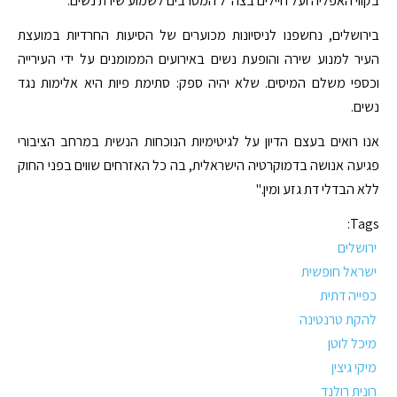
בקווי האפליה ועל חיילים בצה"ל המסרבים לשמוע שירת נשים.
בירושלים, נחשפנו לניסיונות מכוערים של הסיעות החרדיות במועצת
העיר למנוע שירה והופעת נשים באירועים הממומנים על ידי העירייה
וכספי משלם המיסים. שלא יהיה ספק: סתימת פיות היא אלימות נגד
נשים.
אנו רואים בעצם הדיון על לגיטימיות הנוכחות הנשית במרחב הציבורי
פגיעה אנושה בדמוקרטיה הישראלית, בה כל האזרחים שווים בפני החוק
ללא הבדלי דת גזע ומין."
Tags:
ירושלים
ישראל חופשית
כפייה דתית
להקת טרנטינה
מיכל לוטן
מיקי גיצין
רונית רולנד