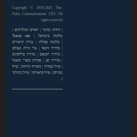
Copyright © 2010-2025 The-
Pulse Communications LTD. All
rights reserved
|
חידות
|
זנזיבר
|
האיים המלדיבים
|
מלונות בישראל
|
Travel site
|
מלונות באילת
|
בניית קישורים
|
מדריך דובאי
|
ערי בירה בעולם
|
מדריך ויטנאם
|
מדריך פיליפינים
|
מדריך יפן
|
סקירת מוצרי חשמל
|
טיול במזרח
|
המזרח הרחוק
|
טיול
במרוקו
|
טיול בתאילנד
|
טיול בהולנד
|