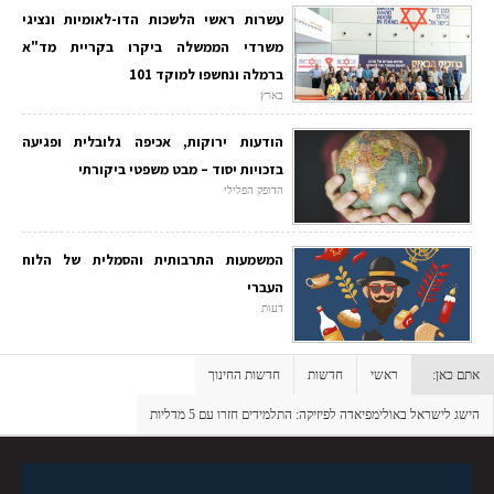
עשרות ראשי הלשכות הדו-לאומיות ונציגי
משרדי הממשלה ביקרו בקריית מד"א
ברמלה ונחשפו למוקד 101
בארץ
הודעות ירוקות, אכיפה גלובלית ופגיעה
בזכויות יסוד – מבט משפטי ביקורתי
הדופק הפלילי
המשמעות התרבותית והסמלית של הלוח
העברי
דעות
אתם כאן:
ראשי
חדשות
חדשות החינוך
הישג לישראל באולימפיאדה לפיזיקה: התלמידים חזרו עם 5 מדליות