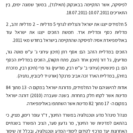
לפיסיקה, אשר התקיימה בבאנקוק (תאילנד), במשך שמונה ימים, בין
התאריכים 18.07.2011-10.07.2011.
5 תלמידים ייצגו את ישראל והצליחו לגרוף 5 מדליות – 2 מדליות זהב, 2
מדליות כסף ומדליית ארד. חמשת הזוכים ייצגו את ישראל עוד
באולימפיאדת אסיה לפיסיקה שהתקיימה בישראל בחודש מאי 2011.
הזוכים במדליית הזהב הם: אסף רוזן (תיכון עירוני ג' ע"ש מוטה גור,
מודיעין), גל דור (תיכון אחד העם, פתח תקווה), הזוכים במדליית הכסף
הם: בן פינשטיין (עירוני ב' ע"ש רבין, מודיעין) גור פרי (תיכון רבין, מזכרת
בתיה), במדליית הארד זכה אביב פרנקל (אורט יד ליבוביץ, נתניה).
אודות להישגיהם של התלמידים, מדורגת ישראל במקום ה- 13 מתוך 84
מדינות אשר לקחו חלק בתחרות. בשנה שעברה (2010) דורגה ישראל
במקום ה- 17 מתוך 82 מדינות אשר השתתפו באולימפיאדה.
מנהל מינהל מדע וטכנולוגיה במשרד החינוך, ד"ר עופר רימון, מציין, כי
בהתאם למדיניות שר החינוך, מר גדעון סער, הציב המשרד בשנתיים
האחרונות יעד מרכזי לקידום לימודי המדע וטכנולוגיה, ובכלל זה שיפור