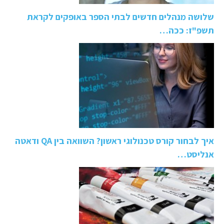
שלושה מנהלים חדשים לבתי הספר באופקים לקראת
תשפ"ז: ככה…
איך לבחור קורס טכנולוגי ראשון? השוואה בין QA ודאטה
אנליסט…