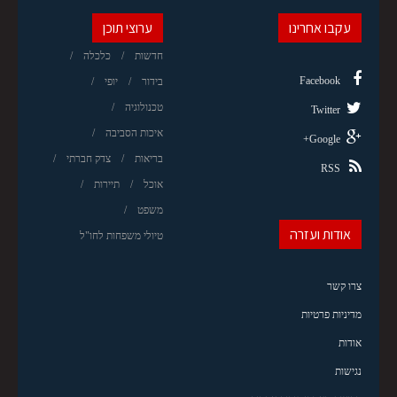
עקבו אחרינו
ערוצי תוכן
חדשות
כלכלה
Facebook
בידור
יופי
טכנולוגיה
Twitter
איכות הסביבה
Google+
בריאות
צדק חברתי
RSS
אוכל
תיירות
משפט
אודות ועזרה
טיולי משפחות לחו"ל
צרו קשר
מדיניות פרטיות
אודות
נגישות