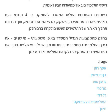
הישגי התלמידים באולימפיאדות הבינלאומיות.
בשנתיים האחרונות החליט המשרד להתמקד ב- 4 תחומי דעת
באולימפיאדות: מתמטיקה, פיסיקה, מדעי המחשב וכימיה, תוך הרחבת
תהליך האיתור של התלמידים העשויים לקחת בהם חלק.
בחלק מהמקצועות הגדיל המשרד באופן משמעותי – פי שניים - את
היקף התלמידים המתמודדים בתחרויות וכן, הגדיל – פי שלושה ויותר -את
נפח האימונים המתקיימים לקראת האולימפיאדות עצמן.
Tags:
אסף רוזן
בן פינשטיין
גדעון סער
גור פרי
גל דור
האולימפיאדה לפיזיקה
חינוך