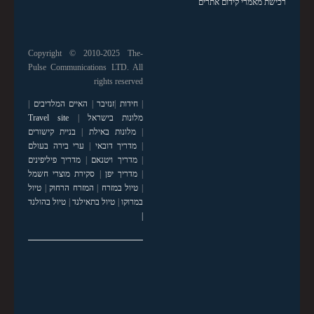
רכישת מאמרי קידום אתרים
Copyright © 2010-2025 The-
Pulse Communications LTD. All
rights reserved
|
חידות
|
זנזיבר
|
האיים המלדיבים
|
מלונות בישראל
|
Travel site
|
מלונות באילת
|
בניית קישורים
|
מדריך דובאי
|
ערי בירה בעולם
|
מדריך ויטנאם
|
מדריך פיליפינים
|
מדריך יפן
|
סקירת מוצרי חשמל
|
טיול במזרח
|
המזרח הרחוק
|
טיול
במרוקו
|
טיול בתאילנד
|
טיול בהולנד
|