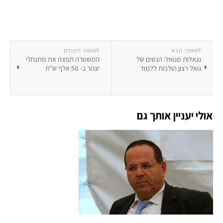
למאמר הבא
למאמר הקודם
נגאלות מגואל: הנשים של
המשטרה תפצה את מתנחלי
גואל רצון הולכות ללמוד
יצהר ב- 50 אלף ש"ח
אולי יעניין אותך גם