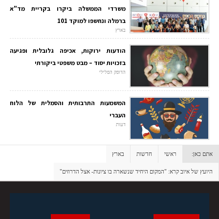
משרדי הממשלה ביקרו בקריית מד"א
ברמלה ונחשפו למוקד 101
בארץ
הודעות ירוקות, אכיפה גלובלית ופגיעה
בזכויות יסוד – מבט משפטי ביקורתי
הדופק הפלילי
המשמעות התרבותית והסמלית של הלוח
העברי
דעות
אתם כאן:
ראשי
חדשות
בארץ
היועץ של איוב קרא: "המקום היחיד שנשארה בו ציונות- אצל הדרוזים"