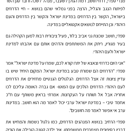
מנדי ספדי, דרוזי תושב רמת הגולן לשעבר, מנהל לשכה ודובר סגן השר
לפיתוח הנגב והגליל, הרצה בפני גמלאי שהם בנושא – חיי הדרוזים
בישראל, הקשר בין הדרוזים במדינת ישראל והקשר בין הדרוזים והעם
היהודי. וכן התייחס לנושאים אקטואליים במדינה.
ספדי, תושב שכונת גני אביב בלוד, פעיל ציבורית רבות למען הקהילה גם
בעיר מגוריו, ריתק את המשתתפים והדהים אותם עם אהבתו למדינת
ישראל ולעם היהודי.
"אני היום כדרוזי וצאצא של יתרו קורא לכם, שמרו על מדינת ישראל" אמר
ספדי. "הדרוזים הם שמורת טבע במדינת ישראל. המקום היחיד שיש בו
עדיין ציונות זה אצל הדרוזים. הגלגולים הגנטיים מחזירים את הדרוזים
לעם היהודי. הדרוזים הולכים עם המוטו- אם גברה האומה עליכם לכו
אחריה אבל אל תוותרו על העקרונות. אמרתי בראיון משותף עם ח"כ
אחמד טיבי – במדינת ישראל ערבי יכול לאמר מה הוא חושב. במדינות
ערב אי אפשר לאמר מה חושבים".
ספדי הרחיב בנושא המנהגים הדרוזים, כמו גלגול נשמות והמחיש את
דבריו בסיפורים מצמררים ממשפחתו, איך ילדה קטנה הובילה את הוריה