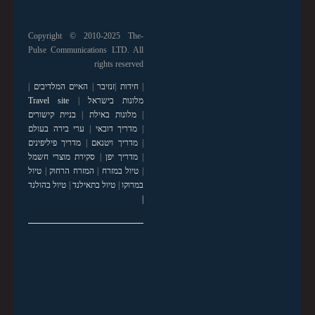
Copyright © 2010-2025 The-
Pulse Communications LTD. All
rights reserved
|
חידות
|
זנזיבר
|
האיים המלדיבים
|
מלונות בישראל
|
Travel site
|
מלונות באילת
|
בניית קישורים
|
מדריך דובאי
|
ערי בירה בעולם
|
מדריך ויטנאם
|
מדריך פיליפינים
|
מדריך יפן
|
סקירת מוצרי חשמל
|
טיול במזרח
|
המזרח הרחוק
|
טיול
במרוקו
|
טיול בתאילנד
|
טיול בהולנד
|