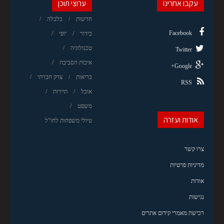
עקבו אחרינו
ערוצי תוכן
חדשות
כלכלה
Facebook
בידור
יופי
טכנולוגיה
Twitter
איכות הסביבה
Google+
בריאות
צדק חברתי
RSS
אוכל
תיירות
משפט
אודות ועזרה
טיולי משפחות לחו"ל
צרו קשר
מדיניות פרטיות
אודות
נגישות
רכישת מאמרי קידום אתרים