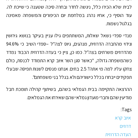
לבית שלא הכירו כלל, ניגשה לחדר ובחרה סיכה שטענה כי שייכת לה.
עוד הוסיף כי, אחיו נהרג במלחמת יום הכיפורים והמשפחה מאמינה
בגלגול נשמות.
מנדי ספדי נשאל שאלות, המשתתפים גילו עניין בעיקר בנושא גירושין
ונידוי מהחברה הדרוזית, מנהגים, גיוס לצה"ל –ספדי השיב כי 94.6%
מהדרוזים משרתים בצה"ל. כמו כן, ציין כי בעדה הדרוזית הכבוד נמדד
כשהמשפחה גדולה, "כאשר סגן השר איוב קרא התמודד לכנסת, כולם
צחקו עליו. למה מי אתה? 2.5 בתים. אנחנו מנסים לשנות תפיסה שבעלי
תפקידים ייבחרו בכלל כישוריהם ולא בגלל בני משפחתם".
ההרצאה התקיימה בבית הגמלאי בשהם, בשיתוף קהילה תומכת חבל
מודיעין שהם וחברי מועדון גמלאי שהם שאירחו את הגמלאים.
Tags:
איוב קרא
דרוזים
העדה הדרוזית