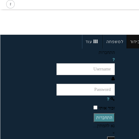
ידור
למשפחה
עוד
התחברות
זכור אותי
התחברות
נא להמתין...
×