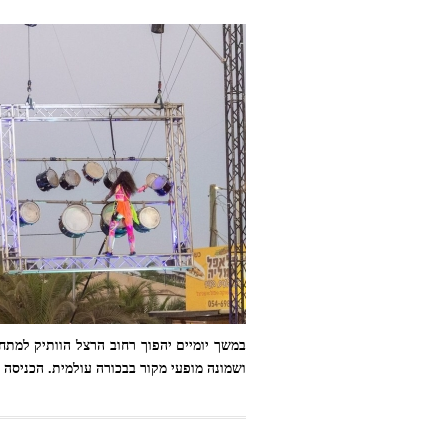
במשך יומיים יהפוך רחוב הרצל הוותיק למתחם
ושמונה מופעי מקור בבכורה עולמית. הכניסה 
מופע אוויר בפסטיבל אופקים. צילום: דור פזואלו