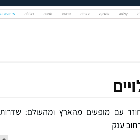
יה
קולנוע
מוסיקה
ספרות
תרבות
אמנות
רכילות
אירועים ובי
ויים
יבל אופקים ה-11 חוזר עם מופעים מהארץ ומהעולם: שדרות
חוב ענק