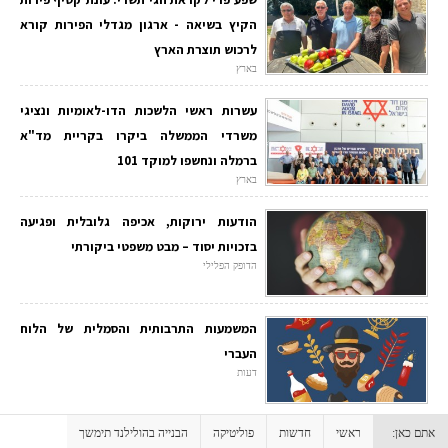
הקיץ בשיאה - ארגון מגדלי הפירות קורא
לרכוש תוצרת הארץ
בארץ
עשרות ראשי הלשכות הדו-לאומיות ונציגי
משרדי הממשלה ביקרו בקריית מד"א
ברמלה ונחשפו למוקד 101
בארץ
הודעות ירוקות, אכיפה גלובלית ופגיעה
בזכויות יסוד – מבט משפטי ביקורתי
הדופק הפלילי
המשמעות התרבותית והסמלית של הלוח
העברי
דעות
אתם כאן:
ראשי
חדשות
פוליטיקה
הבנייה בהולילנד תימשך