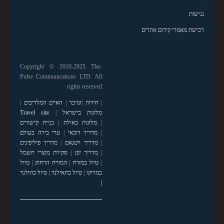
נגישות
רכישת מאמרי קידום אתרים
Copyright © 2010-2025 The-
Pulse Communications LTD. All
rights reserved
|
חידות
|
זנזיבר
|
האיים המלדיבים
|
מלונות בישראל
|
Travel site
|
מלונות באילת
|
בניית קישורים
|
מדריך דובאי
|
ערי בירה בעולם
|
מדריך ויטנאם
|
מדריך פיליפינים
|
מדריך יפן
|
סקירת מוצרי חשמל
|
טיול במזרח
|
המזרח הרחוק
|
טיול
במרוקו
|
טיול בתאילנד
|
טיול בהולנד
|