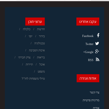
עקבו אחרינו
ערוצי תוכן
חדשות
כלכלה
Facebook
בידור
יופי
טכנולוגיה
Twitter
איכות הסביבה
Google+
בריאות
צדק חברתי
RSS
אוכל
תיירות
משפט
אודות ועזרה
טיולי משפחות לחו"ל
צרו קשר
מדיניות פרטיות
אודות