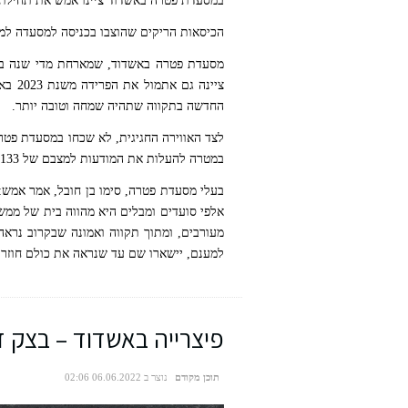
במסעדת פטרה באשדוד ציינו אמש את תחילתה
בלב חצוי- פטרה פתחה שנה אזרחית חדשה
הכיסאות הריקים שהוצבו בכניסה למסעדה למ
מסעדת פטרה באשדוד, שמארחת מדי שנה בלי
ציינה
החדשה בתקווה שתהיה שמחה וטובה יותר.
לצד האווירה החגיגית, לא שכחו במסעדת פטר
במטרה להעלות את המודעות למצבם של 133 החטופים שעדיין מוחזקים ברצועת עזה.
בעלי מסעדת פטרה, סימו בן חובל, אמר אמש:
אלפי סועדים ומבלים היא מהווה בית של ממש
מעורבים, ומתוך תקווה ואמונה שבקרוב נרא
למענם, יישארו שם עד שנראה את כולם חוזרי
פיצרייה באשדוד – בצק ז
תוכן מקודם
נוצר ב 06.06.2022 02:06