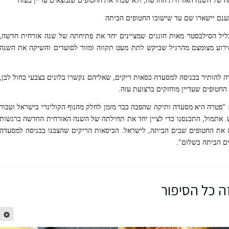
 של השנה האזרחית החדשה, ולא שכחו את החטופים שנמצאים עדיין בעזה
ענם יישארו שם עד שישובו החטופים הביתה
ל הסילבסטר מאות חוגגים שמציינים יחד את פתיחתה של שנה אזרחית חדשה,
 גם אתמול את הפרידה משנת 2023 באירוע מצומצם מהרגיל שביקש לתת מעט תקווה ומזור לסועדים והשיקה את השנה
ה להותיר בכניסה למסעדה כסאות ריקים, שאליהם נקשרו בלונים בצבעי כחול לבן,
 "פטרה היא מסעדה ותיקה שהפכה כבר מזמן לחלק מהנוף הקולינרי בישראל ועבור
. אתמול, התכנסנו כדי לציין יחד את תחילתה של השנה האזרחית החדשה ברגשות
ה את החטופים שבים הביתה, לישראל. הכיסאות הריקים שהצבנו בכניסה למסעדה
ם הביתה בשלום".
ה כל הסיפור