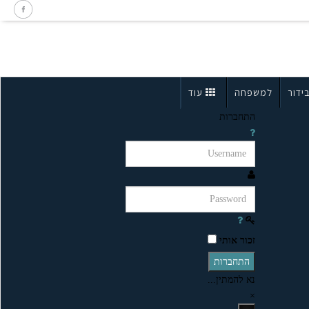
ידור
למשפחה
עוד
התחברות
זכור אותי
התחברות
נא להמתין...
×