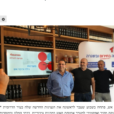
בוי אש, פתחה בשבוע שעבר לראשונה את הנציגות החדשה שלה בעיר הדרומית *
קה מהיר ואפקטיבי למערך אבטחת האש במבנים ציבוריים, בבתי המלון ובמוסדות