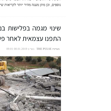
נוספים, וכן מתן מענה מהיר יותר לקריאות ש
קרדיט תמונה: טלפייר מימין לשמאל: אופיר שחר סמנכל
התפנו עצמאית לאחר פע
בעמ, שגיא רובין מנכ"ל טלפייר
מערכת THE PULSE
נוצר ב 08.01.2019 09:01